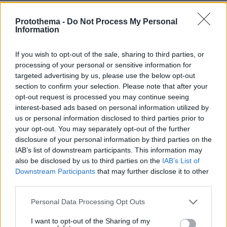
Protothema -
Do Not Process My Personal
ΡΟΗ ΕΙΔΗΣΕΩΝ
Information
Ειδήσεις
Δημοφιλή
Σχολιασμένα
If you wish to opt-out of the sale, sharing to third parties, or
processing of your personal or sensitive information for
πριν 7 λεπτά
targeted advertising by us, please use the below opt-out
Η μητέρα και ο γιος της που σκοτώθηκαν στο τροχαίο
section to confirm your selection. Please note that after your
στις Σέρρες πήγαιναν μαζί για δουλειά, το ΙΧ τους
opt-out request is processed you may continue seeing
καρφώθηκε στο φορτηγό
interest-based ads based on personal information utilized by
πριν 8 λεπτά
us or personal information disclosed to third parties prior to
Τέλος οι πινακίδες αυτοκινήτων στην Ελλάδα
your opt-out. You may separately opt-out of the further
disclosure of your personal information by third parties on the
πριν 15 λεπτά
IAB’s list of downstream participants. This information may
Σύλληψη δώδεκα ατόμων κατά τη διάρκεια του
ποδοσφαιρικού αγώνα στο ΟΑΚΑ την Τετάρτη
also be disclosed by us to third parties on the
IAB’s List of
Downstream Participants
that may further disclose it to other
πριν 24 λεπτά
third parties.
Μέχρι το τέλος του καλοκαιριού αυτά τα ζώδια θα
έχουν βρει την αληθινή αγάπη
Please note that this website/app uses one or more Google
Personal Data Processing Opt Outs
services and may gather and store information including but
πριν 24 λεπτά
not limited to your visit or usage behaviour. You may click to
I want to opt-out of the Sharing of my
Άρτος: Όσα πρέπει να γνωρίζουμε για το προζύμι, τη