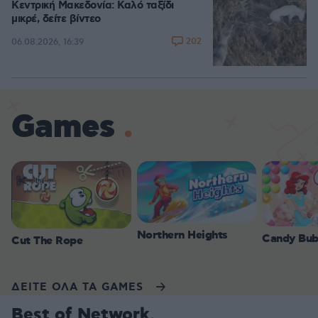
Κεντρική Μακεδονία: Καλό ταξίδι
μικρέ, δείτε βίντεο
202
06.08.2026, 16:39
Games
Northern Heights
Candy Bub
Cut The Rope
ΔΕΙΤΕ ΟΛΑ ΤΑ GAMES
Best of Network