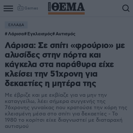
Games
ΕΛΛΑΔΑ
Column
Column
Λάρισα
Εγκλεισμός
Αυτισμός
1
2
Λάρισα: Σε σπίτι «φρούριο» με
αλυσίδες στην πόρτα και
κάγκελα στα παράθυρα είχε
κλείσει την 51χρονη για
δεκαετίες η μητέρα της
Με έβριζε και με εκβίαζε για να μην την
καταγγείλω, λέει σήμερα συγγενής της
76χρονης γυναίκας που κρατούσε την κόρη της
κλεισμένη μέσα στο σπίτι για δεκαετίες - Το
1980 το κορίτσι είχε διαγνωστεί με διαταραχή
αυτισμού