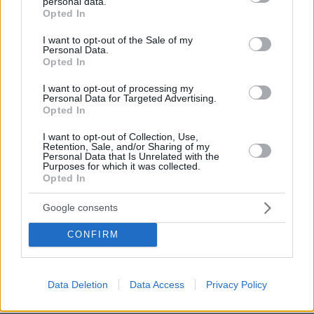
personal data.
grant or deny consent to Google and its third-party tags to
μαγιά, το sourdough και το levain
Opted In
use your data for below specified purposes in below Google
πριν 25 λεπτά
consent section.
I want to opt-out of the Sale of my
Συνελήφθη 56χρονος στο αεροδρόμιο Μυκόνου με
Personal Data.
2.280 πακέτα λαθραίων τσιγάρων, δείτε εικόνες
Opted In
πριν 28 λεπτά
I want to opt-out of processing my
Μειωμένη κερδοφορία έχει η BMW. Τι φταίει;
Personal Data for Targeted Advertising.
Opted In
πριν 30 λεπτά
O Τράβις Μπάρκερ εξήγησε γιατί αποκάλυψαν τώρα την
I want to opt-out of Collection, Use,
αποβολή που είχε η Κόρτνεϊ Καρντάσιαν το 2021
Retention, Sale, and/or Sharing of my
Personal Data that Is Unrelated with the
Purposes for which it was collected.
πριν 32 λεπτά
Opted In
Εντοπίστηκε φυτεία με περισσότερα από 2.000
δενδρύλλια κάνναβης σε δύσβατη δασική περιοχή στην
Google consents
Φθιώτιδα, δείτε βίντεο
πριν 33 λεπτά
CONFIRM
Θυρεοειδής: Τι να τρώτε και τι να αποφεύγετε – Τα
τρόφιμα και τα συμπληρώματα που χρειάζονται προσοχή
Data Deletion
Data Access
Privacy Policy
ΔΕΙΤΕ ΟΛΕΣ ΤΙΣ ΕΙΔΗΣΕΙΣ