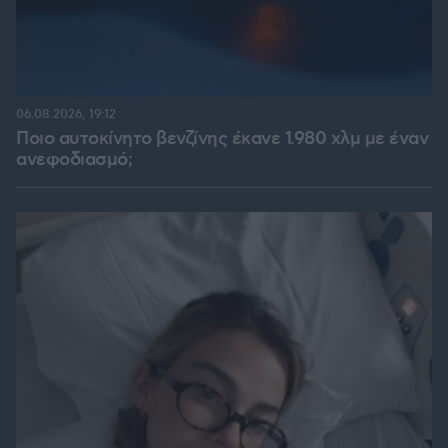
06.08.2026, 19:12
Ποιο αυτοκίνητο βενζίνης έκανε 1.980 χλμ με έναν
ανεφοδιασμό;