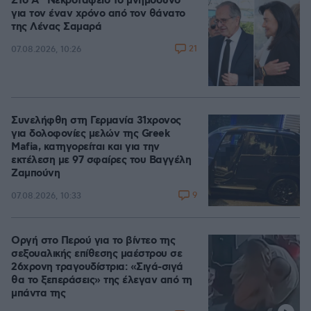
Στο Α΄ Νεκροταφείο το μνημόσυνο
για τον έναν χρόνο από τον θάνατο
της Λένας Σαμαρά
21
07.08.2026, 10:26
Συνελήφθη στη Γερμανία 31χρονος
για δολοφονίες μελών της Greek
Mafia, κατηγορείται και για την
εκτέλεση με 97 σφαίρες του Βαγγέλη
Ζαμπούνη
9
07.08.2026, 10:33
Οργή στο Περού για το βίντεο της
σεξουαλικής επίθεσης μαέστρου σε
26χρονη τραγουδίστρια: «Σιγά-σιγά
θα το ξεπεράσεις» της έλεγαν από τη
μπάντα της