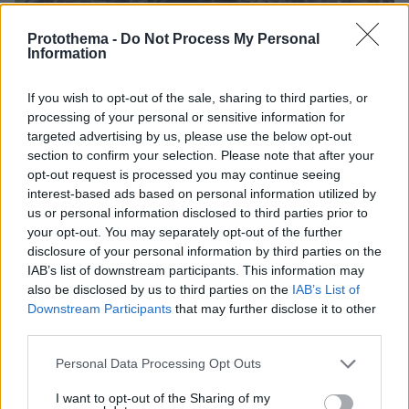
Protothema -
Do Not Process My Personal
Information
If you wish to opt-out of the sale, sharing to third parties, or
processing of your personal or sensitive information for
targeted advertising by us, please use the below opt-out
section to confirm your selection. Please note that after your
opt-out request is processed you may continue seeing
interest-based ads based on personal information utilized by
us or personal information disclosed to third parties prior to
your opt-out. You may separately opt-out of the further
disclosure of your personal information by third parties on the
IAB’s list of downstream participants. This information may
also be disclosed by us to third parties on the
IAB’s List of
Downstream Participants
that may further disclose it to other
third parties.
06.08.2026, 19:34
Please note that this website/app uses one or more Google
Personal Data Processing Opt Outs
Γιατί δεν έσωσα το κουτάβι: Ο ερευνητής που
services and may gather and store information including but
κατέγραφε τη συμβίωση του μικρού σκυλιού με
not limited to your visit or usage behaviour. You may click to
I want to opt-out of the Sharing of my
αγέλη λύκων εξηγεί γιατί δεν επενέβη, όταν το