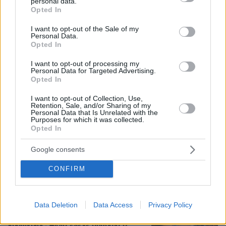
personal data.
grant or deny consent to Google and its third-party tags to
είδε άρρωστο
Opted In
use your data for below specified purposes in below Google
consent section.
I want to opt-out of the Sale of my
Personal Data.
Γιώργος Παράσχος: Χαμογελαστός,
Opted In
δίνει τη μάχη του με τον καρκίνο,
μπήκε στο νοσοκομείο για νέα
I want to opt-out of processing my
θεραπεία
Personal Data for Targeted Advertising.
Opted In
40
06.08.2026, 18:00
I want to opt-out of Collection, Use,
Retention, Sale, and/or Sharing of my
Personal Data that Is Unrelated with the
Purposes for which it was collected.
Αριστοτέλης Δαμίγος: Σε κλίμα
Opted In
οδύνης έγινε η αποτέφρωση του
συντονιστή που σκοτώθηκε μετά τη
Google consents
σύγκρουση ελικοπτέρων στην Ψάθα,
φωτογραφίες
CONFIRM
100
06.08.2026, 20:03
Data Deletion
Data Access
Privacy Policy
Προϊόν εργαστηρίου ή της φύσης ο
κορωνοϊός; Άλλα έλεγε δημόσια ο