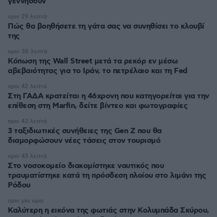
γεννήσουν
πριν 29 λεπτά
Πώς θα βοηθήσετε τη γάτα σας να συνηθίσει το κλουβί
της
πριν 38 λεπτά
Κόπωση της Wall Street μετά τα ρεκόρ εν μέσω
αβεβαιότητας για το Ιράν, το πετρέλαιο και τη Fed
πριν 42 λεπτά
Στη ΓΑΔΑ κρατείται η 46χρονη που κατηγορείται για την
επίθεση στη Marfin, δείτε βίντεο και φωτογραφίες
πριν 43 λεπτά
3 ταξιδιωτικές συνήθειες της Gen Z που θα
διαμορφώσουν νέες τάσεις στον τουρισμό
πριν 43 λεπτά
Στο νοσοκομείο διακομίστηκε ναυτικός που
τραυματίστηκε κατά τη πρόσδεση πλοίου στο λιμάνι της
Ρόδου
πριν μία ώρα
Καλύτερη η εικόνα της φωτιάς στην Κολυμπάδα Σκύρου,