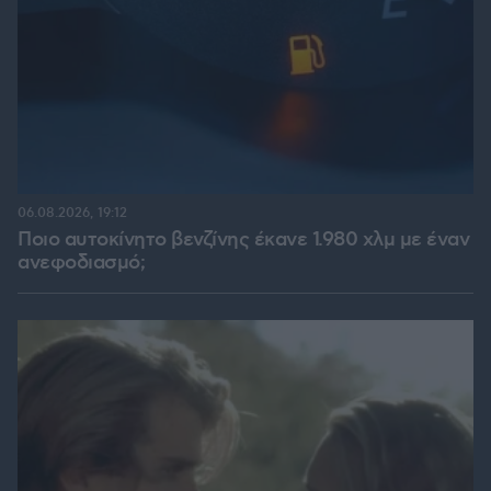
06.08.2026, 19:12
Ποιο αυτοκίνητο βενζίνης έκανε 1.980 χλμ με έναν
ανεφοδιασμό;