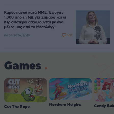
Καρυστιανού κατά ΜΜΕ: Έφυγαν
1.000 από τη ΝΔ για Σαμαρά και οι
περισσότεροι ασχολούνται με ένα
μέλος μας από το Μεσολόγγι
160
06.08.2026, 17:49
Games
Northern Heights
Candy Bub
Cut The Rope