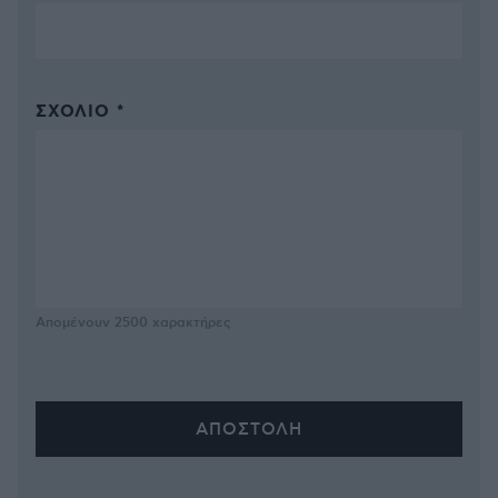
ΣΧΌΛΙΟ *
Απομένουν
2500
χαρακτήρες