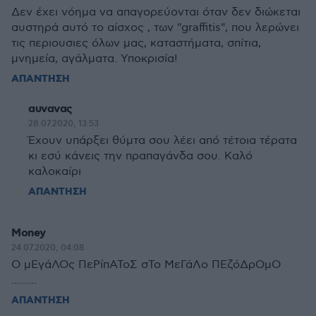
Δεν έχει νόημα να απαγορεύονται όταν δεν διώκεται
αυστηρά αυτό το αίσχος , των "graffitis", που λερώνει
τις περιουσιες όλων μας, καταστήματα, σπίτια,
μνημεία, αγάλματα. Υποκρισία!
ΑΠΑΝΤΗΣΗ
αυνανας
28.07.2020, 13:53
Έχουν υπάρξει θύμτα σου λέει από τέτοια τέρατα
κι εσύ κάνεις την πραπαγάνδα σου. Καλό
καλοκαίρι
ΑΠΑΝΤΗΣΗ
Money
24.07.2020, 04:08
Ο μΕγάΛΟς ΠεΡίπΑΤοΣ σΤο ΜεΓάΛο ΠΕζόΔρΟμΟ
.........
ΑΠΑΝΤΗΣΗ