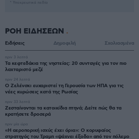
* Υποχρεωτικά πεδία
ΡΟΗ ΕΙΔΗΣΕΩΝ
Ειδήσεις
Δημοφιλή
Σχολιασμένα
πριν 3 λεπτά
Τα κεφτεδάκια της νηστείας: 20 συνταγές για τον πιο
λαχταριστό μεζέ
πριν 24 λεπτά
Ο Ζελένσκι ευχαριστεί τη Γερουσία των ΗΠΑ για τις
νέες κυρώσεις κατά της Ρωσίας
πριν 33 λεπτά
Ζεσταίνονται τα κατοικίδια πτηνά; Δείτε πώς θα τα
κρατήσετε δροσερά
πριν μία ώρα
«Η αεροπορική ισχύς έχει όρια»: Ο κορυφαίος
στρατηγός του Τραμπ «ψάχνει έξοδο» από τον πόλεμο