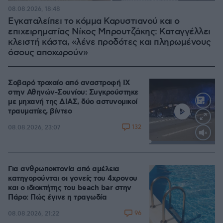
08.08.2026, 18:48
Εγκαταλείπει το κόμμα Καρυστιανού και ο
επιχειρηματίας Νίκος Μπρουτζάκης: Καταγγέλλει
κλειστή κάστα, «λένε προδότες και πληρωμένους
όσους αποχωρούν»
Σοβαρό τροχαίο από αναστροφή ΙΧ
στην Αθηνών-Σουνίου: Συγκρούστηκε
με μηχανή της ΔΙΑΣ, δύο αστυνομικοί
τραυματίες, βίντεο
132
08.08.2026, 23:07
Loaded
:
100.00%
Για ανθρωποκτονία από αμέλεια
κατηγορούνται οι γονείς του 4χρονου
και ο ιδιοκτήτης του beach bar στην
Πάρο: Πώς έγινε η τραγωδία
96
08.08.2026, 21:22