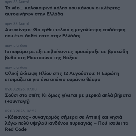
πριν 33 λεπτά
Το νέο... καλοκαιρινό κόλπο που κάνουν οι κλέφτες
αυτοκινήτων στην Ελλάδα
πριν 33 λεπτά
Αυτοκίνητο: Θα έρθει τελικά η μεγαλύτερη επιδότηση
που έχει δοθεί ποτέ στην Ελλάδα;
πριν μία ώρα
Ιστιοφόρο με έξι επιβαίνοντες προσάραξε σε βραχώδη
βυθό στη Μουτσούνα της Νάξου
πριν μία ώρα
Ολική έκλειψη Ηλίου στις 12 Αυγούστου: Η Ευρώπη
ετοιμάζεται για ένα σπάνιο ουράνιο θέαμα
09.08.2026, 07:00
Σούσι στο σπίτι; Κι όμως γίνεται με μερικά απλά βήματα
(+συνταγή)
09.08.2026, 06:52
«Κόκκινος» συναγερμός σήμερα σε Αττική και νησιά
λόγω πολύ υψηλού κινδύνου πυρκαγιάς – Πού ισχύει το
Red Code