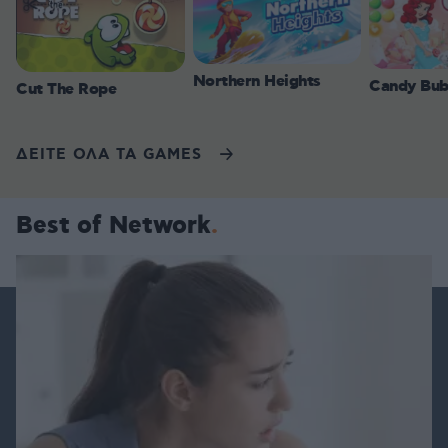
Northern Heights
Candy Bub
Cut The Rope
ΔΕΙΤΕ ΟΛΑ ΤΑ GAMES
Best of Network