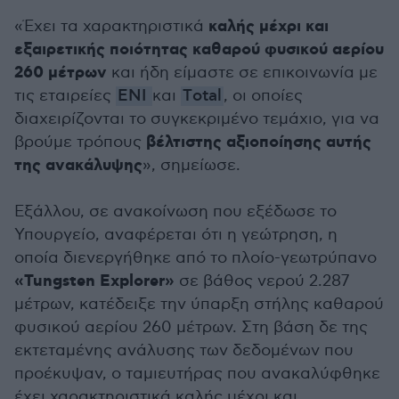
καλής μέχρι και
«Έχει τα χαρακτηριστικά
εξαιρετικής ποιότητας καθαρού φυσικού αερίου
260 μέτρων
και ήδη είμαστε σε επικοινωνία με
τις εταιρείες
ΕΝΙ
και
Τotal
, οι οποίες
διαχειρίζονται το συγκεκριμένο τεμάχιο, για να
βέλτιστης αξιοποίησης αυτής
βρούμε τρόπους
της ανακάλυψης
», σημείωσε.
Εξάλλου, σε ανακοίνωση που εξέδωσε το
Υπουργείο, αναφέρεται ότι η γεώτρηση, η
οποία διενεργήθηκε από το πλοίο-γεωτρύπανο
«Tungsten Explorer»
σε βάθος νερού 2.287
μέτρων, κατέδειξε την ύπαρξη στήλης καθαρού
φυσικού αερίου 260 μέτρων. Στη βάση δε της
εκτεταμένης ανάλυσης των δεδομένων που
προέκυψαν, ο ταμιευτήρας που ανακαλύφθηκε
έχει χαρακτηριστικά καλής μέχρι και