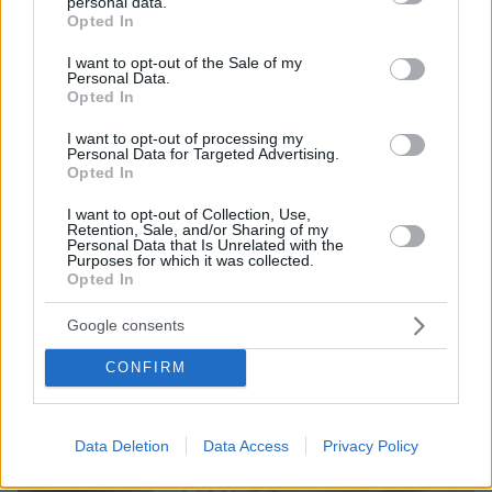
personal data.
grant or deny consent to Google and its third-party tags to
Opted In
use your data for below specified purposes in below Google
consent section.
I want to opt-out of the Sale of my
Personal Data.
Opted In
I want to opt-out of processing my
Personal Data for Targeted Advertising.
Opted In
I want to opt-out of Collection, Use,
Retention, Sale, and/or Sharing of my
08.08.2026, 21:43
Personal Data that Is Unrelated with the
Purposes for which it was collected.
Χόρχε Μέσι: Ο εργάτης από το Ροσάριο που πήρε
Opted In
τον 13χρονο Λιονέλ από το χέρι και άλλαξε την
ιστορία του ποδοσφαίρου με μια υπογραφή σε...
Google consents
χαρτοπετσέτα
CONFIRM
Data Deletion
Data Access
Privacy Policy