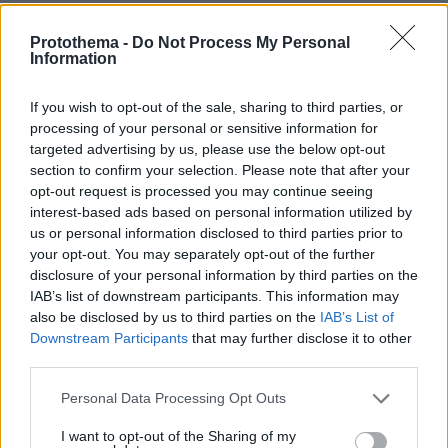
09.08.2026, 06:41
Μεγάλη φωτιά στο όρος Μπρόμο: Έκλεισε το εθνικό
Protothema -
Do Not Process My Personal
πάρκο στην Ινδονησία
Information
If you wish to opt-out of the sale, sharing to third parties, or
ΔΕΙΤΕ ΟΛΕΣ ΤΙΣ ΕΙΔΗΣΕΙΣ
processing of your personal or sensitive information for
targeted advertising by us, please use the below opt-out
section to confirm your selection. Please note that after your
opt-out request is processed you may continue seeing
ΤΑ ΠΙΟ ΔΗΜΟΦΙΛΗ
interest-based ads based on personal information utilized by
us or personal information disclosed to third parties prior to
your opt-out. You may separately opt-out of the further
disclosure of your personal information by third parties on the
IAB’s list of downstream participants. This information may
also be disclosed by us to third parties on the
IAB’s List of
Downstream Participants
that may further disclose it to other
third parties.
Please note that this website/app uses one or more Google
Personal Data Processing Opt Outs
services and may gather and store information including but
not limited to your visit or usage behaviour. You may click to
I want to opt-out of the Sharing of my