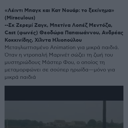
«Λέιντι Μπαγκ και Κατ Νουάρ: το ξεκίνημα»
(Miraculous)
--Σκ Ζερεμί Ζαγκ, Μπετίνα Λοπέζ Μεντόζα,
Cast (φωνές) Θεοδώρα Παπαιωάννου, Ανδρέας
Κοκκινίδης, Χίλντα Ηλιοπούλου
Μεταγλωττισμένο Animation για μικρά παιδιά.
Όταν η ντροπαλή Μαρινέτ σώζει τη ζωή του
μυστηριώδους Μάστερ Φου, ο οποίος τη
μεταμορφώνει σε σούπερ ηρωίδα—μόνο για
μικρά παιδιά