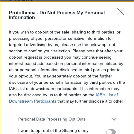
--Σκ Νίκος Κούνδουρος, Cast Ντίνος
Protothema -
Do Not Process My Personal
Ηλιόπουλος, Μαργαρίτα Παπαγεωργίου,
Information
Γιάννης Αργύρης, Στέφανος Στρατηγός,
Ανέστης Βλάχος
If you wish to opt-out of the sale, sharing to third parties, or
Ισως το καλύτερο σενάριο του Ιάκωβου
processing of your personal or sensitive information for
targeted advertising by us, please use the below opt-out
Καμπανέλλη και οπωσδήποτε η αξεπέραστη
section to confirm your selection. Please note that after your
«στιγμή» του Νίκου Κούνδουρου αλλά και το
opt-out request is processed you may continue seeing
δραματικό ρεσιτάλ ερμηνείας του Ντίνου
interest-based ads based on personal information utilized by
Ηλιόπουλου. Οπου καλοκάγαθος και
us or personal information disclosed to third parties prior to
your opt-out. You may separately opt-out of the further
στερημένος υπαλληλίσκος, λόγω φοβερής
disclosure of your personal information by third parties on the
ομοιότητας, εκλαμβάνεται από το συνάφι
IAB’s list of downstream participants. This information may
τοπικής συμμορίας ως ο αρχηγός της μαφίας—
also be disclosed by us to third parties on the
IAB’s List of
αρυτίδωτο
Downstream Participants
that may further disclose it to other
third parties.
ΣΥΝΕΧΙΖΟΝΤΑΙ
Please note that this website/app uses one or more Google
Personal Data Processing Opt Outs
services and may gather and store information including but
ΟΠΩΣΔΗΠΟΤΕ
not limited to your visit or usage behaviour. You may click to
I want to opt-out of the Sharing of my