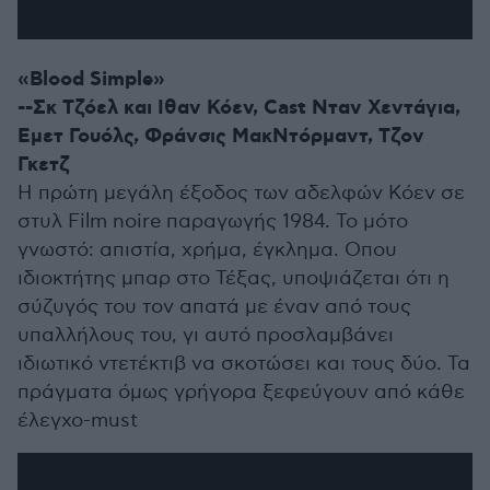
«Blood Simple»
--Σκ Τζόελ και Ιθαν Κόεν, Cast Νταν Χεντάγια,
Εμετ Γουόλς, Φράνσις ΜακΝτόρμαντ, Τζον
Γκετζ
Η πρώτη μεγάλη έξοδος των αδελφών Κόεν σε
στυλ Film noire παραγωγής 1984. Το μότο
γνωστό: απιστία, χρήμα, έγκλημα. Οπου
ιδιοκτήτης μπαρ στο Τέξας, υποψιάζεται ότι η
σύζυγός του τον απατά με έναν από τους
υπαλλήλους του, γι αυτό προσλαμβάνει
ιδιωτικό ντετέκτιβ να σκοτώσει και τους δύο. Τα
πράγματα όμως γρήγορα ξεφεύγουν από κάθε
έλεγχο-must