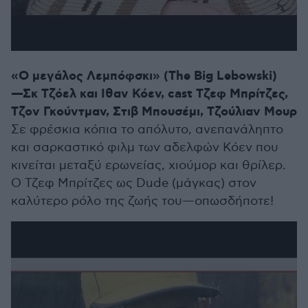
«Ο μεγάλος Λεμπόφσκι» (The Big Lebowski)
—Σκ Τζόελ και Ιθαν Κόεν, cast Τζεφ Μπρίτζες,
Τζον Γκούντμαν, Στιβ Μπουσέμι, Τζούλιαν Μουρ
Σε φρέσκια κόπια το απόλυτο, ανεπανάληπτο
και σαρκαστικό φιλμ των αδελφών Κόεν που
κινείται μεταξύ ερωνείας, χιούμορ και θρίλερ.
Ο Τζεφ Μπρίτζες ως Dude (μάγκας) στον
καλύτερο ρόλο της ζωής του—οπωσδήποτε!