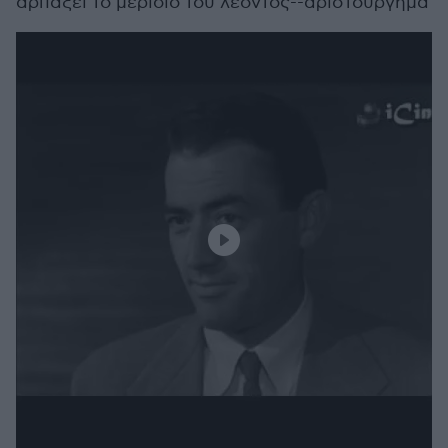
αρπάξει το μερίδιο του λέοντος--αριστούργημα