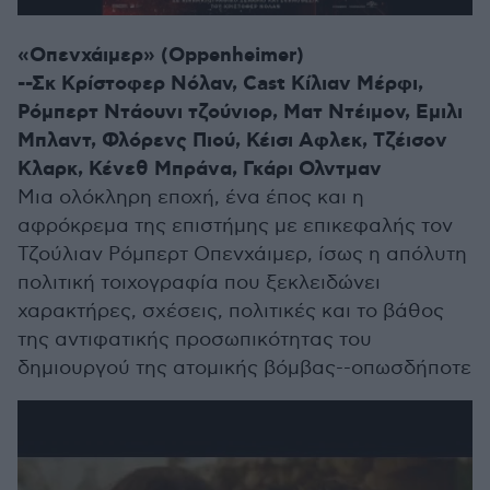
«Οπενχάιμερ» (Oppenheimer)
--Σκ Κρίστοφερ Νόλαν, Cast Κίλιαν Μέρφι,
Ρόμπερτ Ντάουνι τζούνιορ, Ματ Ντέιμον, Εμιλι
Μπλαντ, Φλόρενς Πιού, Κέισι Αφλεκ, Τζέισον
Κλαρκ, Κένεθ Μπράνα, Γκάρι Ολντμαν
Μια ολόκληρη εποχή, ένα έπος και η
αφρόκρεμα της επιστήμης με επικεφαλής τον
Τζούλιαν Ρόμπερτ Οπενχάιμερ, ίσως η απόλυτη
πολιτική τοιχογραφία που ξεκλειδώνει
χαρακτήρες, σχέσεις, πολιτικές και το βάθος
της αντιφατικής προσωπικότητας του
δημιουργού της ατομικής βόμβας--οπωσδήποτε