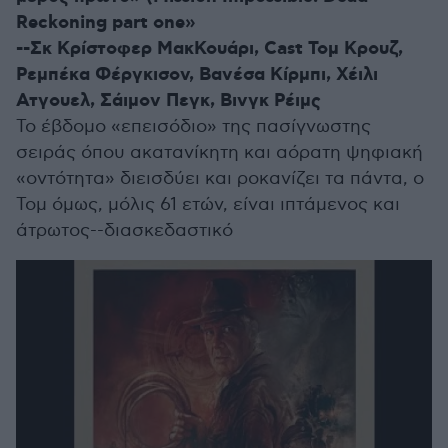
Reckoning part one»
--Σκ Κρίστοφερ ΜακΚουάρι, Cast Τομ Κρουζ,
Ρεμπέκα Φέργκισον, Βανέσα Κίρμπι, Χέιλι
Ατγουελ, Σάιμον Πεγκ, Βινγκ Ρέιμς
Το έβδομο «επεισόδιο» της πασίγνωστης
σειράς όπου ακατανίκητη και αόρατη ψηφιακή
«οντότητα» διεισδύει και ροκανίζει τα πάντα, ο
Τομ όμως, μόλις 61 ετών, είναι ιπτάμενος και
άτρωτος--διασκεδαστικό