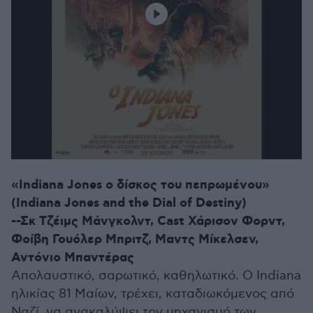
«Indiana Jones ο δίσκος του πεπρωμένου»
(Indiana Jones and the Dial of Destiny)
--Σκ Τζέιμς Μάνγκολντ, Cast Χάρισον Φορντ,
Φοίβη Γουόλερ Μπριτζ, Μαντς Μίκελσεν,
Αντόνιο Μπαντέρας
Απολαυστικό, σαρωτικό, καθηλωτικό. Ο Indiana
ηλικίας 81 Μαίων, τρέχει, καταδιωκόμενος από
Ναζί, να ανακαλύψει τον μηχανισμό των