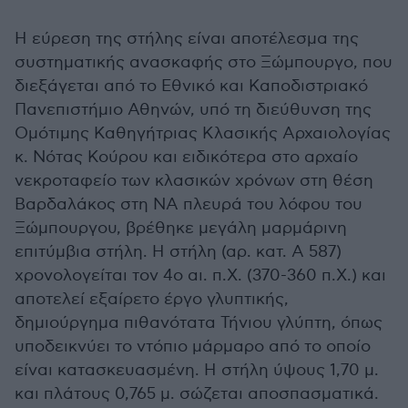
Η εύρεση της στήλης είναι αποτέλεσμα της
συστηματικής ανασκαφής στο Ξώμπουργο, που
διεξάγεται από το Εθνικό και Καποδιστριακό
Πανεπιστήμιο Αθηνών, υπό τη διεύθυνση της
Ομότιμης Καθηγήτριας Κλασικής Αρχαιολογίας
κ. Νότας Κούρου και ειδικότερα στο αρχαίο
νεκροταφείο των κλασικών χρόνων στη θέση
Βαρδαλάκος στη ΝΑ πλευρά του λόφου του
Ξώμπουργου, βρέθηκε μεγάλη μαρμάρινη
επιτύμβια στήλη. Η στήλη (αρ. κατ. Α 587)
χρονολογείται τον 4ο αι. π.Χ. (370-360 π.Χ.) και
αποτελεί εξαίρετο έργο γλυπτικής,
δημιούργημα πιθανότατα Τήνιου γλύπτη, όπως
υποδεικνύει το ντόπιο μάρμαρο από το οποίο
είναι κατασκευασμένη. Η στήλη ύψους 1,70 μ.
και πλάτους 0,765 μ. σώζεται αποσπασματικά.