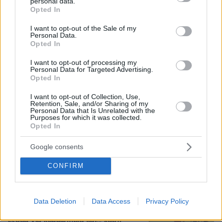
personal data.
grant or deny consent to Google and its third-party tags to
Opted In
use your data for below specified purposes in below Google
Τι έγραφαν οι ξένοι ανταποκριτές σε
consent section.
I want to opt-out of the Sale of my
τηλεγραφήματά τους από τη Μικρά
Personal Data.
Ασία το 1921
Opted In
99
08.08.2026, 10:26
I want to opt-out of processing my
Personal Data for Targeted Advertising.
Opted In
I want to opt-out of Collection, Use,
Retention, Sale, and/or Sharing of my
Ανάλυση: Γιατί ο αρχηγός των
Personal Data that Is Unrelated with the
αμερικανικών Ενόπλων Δυνάμεων
Purposes for which it was collected.
ψάχνει απεμπλοκή από το Ιράν - Οι
Opted In
φόβοι για μια νέα κλιμάκωση και οι
ελλείψεις σε πυρομαχικά
Google consents
14
08.08.2026, 17:57
CONFIRM
Για αμύθητο συμβόλαιο του Σαλάχ
γράφουν στην Τουρκία: Θα παίρνει 30
Data Deletion
Data Access
Privacy Policy
εκατομμύρια τον χρόνο, προβλέπονται
έξοδα για κομμωτήρια και... χαρτί