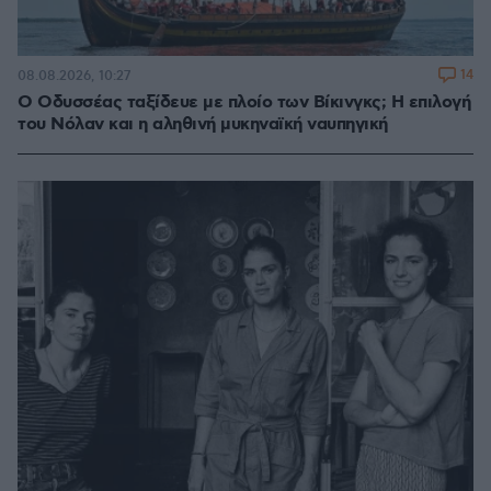
14
08.08.2026, 10:27
Ο Οδυσσέας ταξίδευε με πλοίο των Βίκινγκς; Η επιλογή
του Νόλαν και η αληθινή μυκηναϊκή ναυπηγική