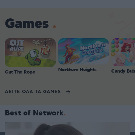
Games
Northern Heights
Candy Bub
Cut The Rope
ΔΕΙΤΕ ΟΛΑ ΤΑ GAMES
Best of Network