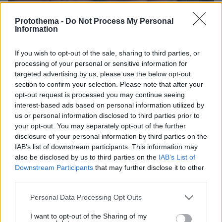
Protothema -
Do Not Process My Personal
Information
If you wish to opt-out of the sale, sharing to third parties, or
processing of your personal or sensitive information for
targeted advertising by us, please use the below opt-out
section to confirm your selection. Please note that after your
08.08.2026, 16:05
opt-out request is processed you may continue seeing
Θρήνος για τον Μέσι: Πέθανε στα 68 του χρόνια ο
interest-based ads based on personal information utilized by
πατέρας του, Χόρχε - Υπήρξε ο μέντορας και
us or personal information disclosed to third parties prior to
ατζέντης του μέχρι την τελευταία στιγμή
your opt-out. You may separately opt-out of the further
disclosure of your personal information by third parties on the
IAB’s list of downstream participants. This information may
Συνέντευξη ποταμός του Χάντερ
also be disclosed by us to third parties on the
IAB’s List of
Μπάιντεν: Ο πατέρας μου έχει
Downstream Participants
that may further disclose it to other
μεταστάσεις στα οστά - Έπινα 4 λίτρα
third parties.
βότκα τη μέρα, κάπνιζα κρακ κάθε 15
λεπτά
Please note that this website/app uses one or more Google
Personal Data Processing Opt Outs
services and may gather and store information including but
32
08.08.2026, 14:25
not limited to your visit or usage behaviour. You may click to
I want to opt-out of the Sharing of my