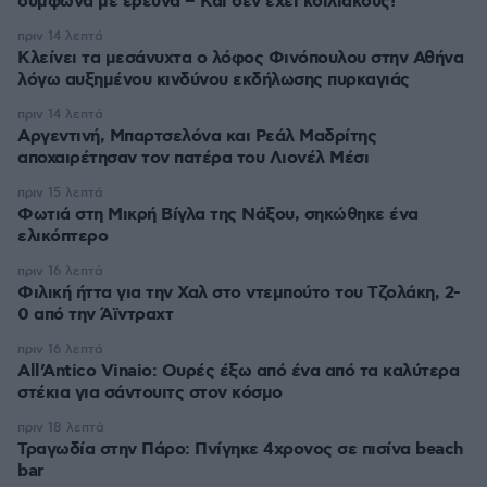
σύμφωνα με έρευνα – Και δεν έχει κοιλιακούς!
πριν 14 λεπτά
Κλείνει τα μεσάνυχτα ο λόφος Φινόπουλου στην Αθήνα
λόγω αυξημένου κινδύνου εκδήλωσης πυρκαγιάς
πριν 14 λεπτά
Αργεντινή, Μπαρτσελόνα και Ρεάλ Μαδρίτης
αποχαιρέτησαν τον πατέρα του Λιονέλ Μέσι
πριν 15 λεπτά
Φωτιά στη Μικρή Βίγλα της Νάξου, σηκώθηκε ένα
ελικόπτερο
πριν 16 λεπτά
Φιλική ήττα για την Χαλ στο ντεμπούτο του Τζολάκη, 2-
0 από την Άϊντραχτ
πριν 16 λεπτά
All’Antico Vinaio: Ουρές έξω από ένα από τα καλύτερα
στέκια για σάντουιτς στον κόσμο
πριν 18 λεπτά
Τραγωδία στην Πάρο: Πνίγηκε 4χρονος σε πισίνα beach
bar