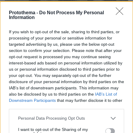
Protothema -
Do Not Process My Personal
Information
28
01.08.2024, 11:42
If you wish to opt-out of the sale, sharing to third parties, or
Αποκαλύπτεται το Γυμνάσιο της Αρχαίας Ολυμπίας -
processing of your personal or sensitive information for
Δείτε φωτογραφίες
targeted advertising by us, please use the below opt-out
section to confirm your selection. Please note that after your
Οι ανασκαφές βρίσκονται σε εξέλιξη -Οικοδομήθηκε,
opt-out request is processed you may continue seeing
τον 2ο αι. π.Χ. δίπλα στην κοίτη του ποταμού Κλαδέου
interest-based ads based on personal information utilized by
us or personal information disclosed to third parties prior to
your opt-out. You may separately opt-out of the further
disclosure of your personal information by third parties on the
IAB’s list of downstream participants. This information may
also be disclosed by us to third parties on the
IAB’s List of
Downstream Participants
that may further disclose it to other
third parties.
Please note that this website/app uses one or more Google
Personal Data Processing Opt Outs
services and may gather and store information including but
not limited to your visit or usage behaviour. You may click to
I want to opt-out of the Sharing of my