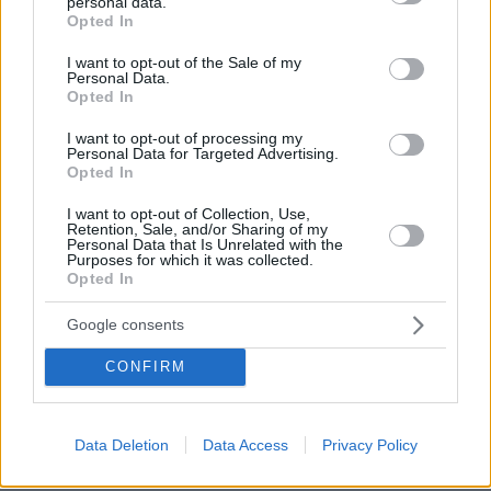
personal data.
grant or deny consent to Google and its third-party tags to
Opted In
use your data for below specified purposes in below Google
consent section.
I want to opt-out of the Sale of my
Personal Data.
Opted In
I want to opt-out of processing my
Personal Data for Targeted Advertising.
Opted In
I want to opt-out of Collection, Use,
Retention, Sale, and/or Sharing of my
Personal Data that Is Unrelated with the
Purposes for which it was collected.
1
03.07.2024, 14:55
Opted In
Νέα ευρήματα από το μινωικό ανάκτορο στις Αρχάνες
στο φως
Google consents
Το μινωικό ανάκτορο των Αρχανών διερευνά και πάλι
από τις αρχές Ιουλίου η αρχαιολόγος Έφη Σαπουνά–
CONFIRM
Σακελλαράκη πραγματοποιώντας ανασκαφές στο
συγκρότημα του 1900 π.Χ. έναν από τους
σπουδαιότερους αρχαιολογικούς χώρους της Κρήτης
Data Deletion
Data Access
Privacy Policy