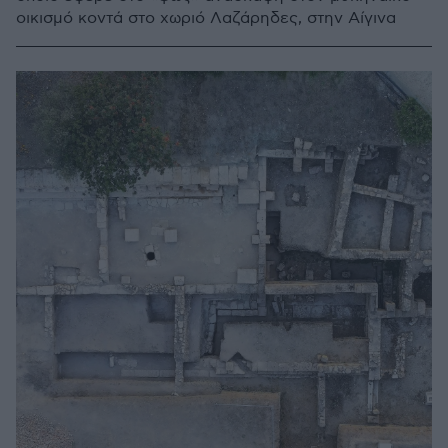
οικισμό κοντά στο χωριό Λαζάρηδες, στην Αίγινα