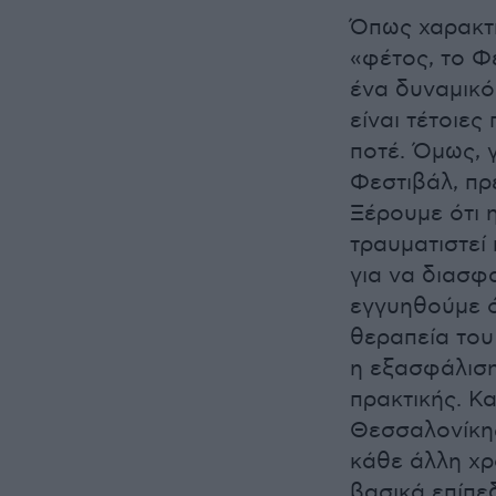
Όπως χαρακτη
«φέτος, το Φ
ένα δυναμικό
είναι τέτοιες
ποτέ. Όμως, 
Φεστιβάλ, πρέ
Ξέρουμε ότι 
τραυματιστεί
για να διασφα
εγγυηθούμε ότ
θεραπεία του
η εξασφάλιση
πρακτικής. Κ
Θεσσαλονίκης
κάθε άλλη χρ
βασικά επίπε