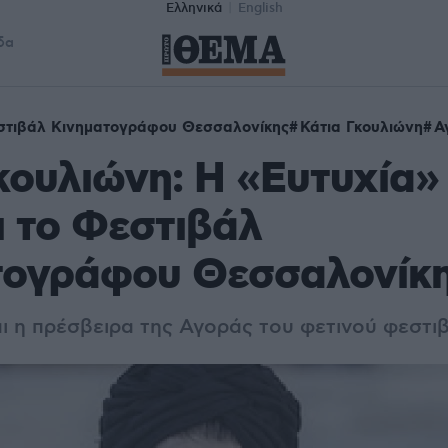
Ελληνικά
English
δα
στιβάλ Κινηματογράφου Θεσσαλονίκης
Κάτια Γκουλιώνη
Α
κουλιώνη: Η «Ευτυχία»
ι το Φεστιβάλ
τογράφου Θεσσαλονίκ
αι η πρέσβειρα της Αγοράς του φετινού φεστι