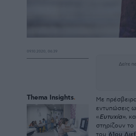
09.10.2020, 06:39
Δείτε 
Thema Insights
Με πρέσβειρ
εντυπώσεις ω
«
Ευτυχία»
, κ
στηρίζουν το
του
61ου Διε