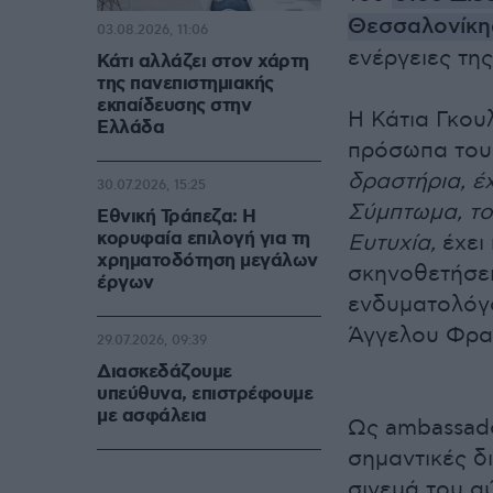
Θεσσαλονίκη
03.08.2026, 11:06
ενέργειες τη
Κάτι αλλάζει στον χάρτη
της πανεπιστημιακής
εκπαίδευσης στην
Η Κάτια Γκου
Ελλάδα
πρόσωπα του 
δραστήρια, έ
30.07.2026, 15:25
Σύμπτωμα, το
Εθνική Τράπεζα: Η
κορυφαία επιλογή για τη
Ευτυχία,
έχει
χρηματοδότηση μεγάλων
σκηνοθετήσει
έργων
ενδυματολόγο
Άγγελου Φρα
29.07.2026, 09:39
Διασκεδάζουμε
υπεύθυνα, επιστρέφουμε
με ασφάλεια
Ως ambassado
σημαντικές δ
σινεμά του α