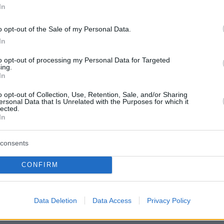
In
 σε επαγγελματίες που ζουν στην Ελλάδα,
δύο επιπλέον βραβεία, ένα για ελληνικό
o opt-out of the Sale of my Personal Data.
 Crossroads Co-Productin Forum και ένα για
In
τζεκτ των Works in Progress και Agora Lab.
to opt-out of processing my Personal Data for Targeted
ing.
In
ο διαδικτυακό εργαστήριο «Ημέρα Καινοτομία
o opt-out of Collection, Use, Retention, Sale, and/or Sharing
as που απευθύνεται σε έλληνες αιθουσάρχες
ersonal Data that Is Unrelated with the Purposes for which it
lected.
 ιδέες και λύσεις για τη νέα εποχή του COVID
In
πανασχεδιασμό της κινηματογραφικής εμπειρία
αι η συνεργασία με το Φεστιβάλ Ταινιών Μικρ
consents
ράμας. Οι βραβευμένες μικρού μήκους ταινίε
ν σε ειδικό section στο Film Market, στο οπο
CONFIRM
σβαση sales agents και εκπρόσωποι φεστιβάλ
ού μήκους του εξωτερικού.
Data Deletion
Data Access
Privacy Policy