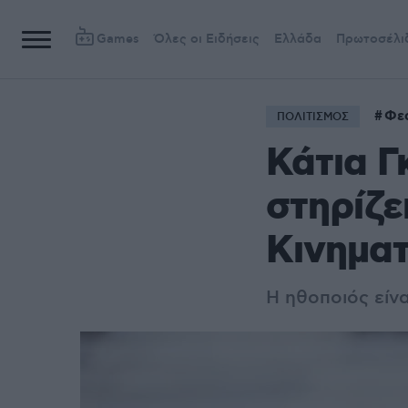
Games
Όλες οι Ειδήσεις
Ελλάδα
Πρωτοσέλι
Φε
ΠΟΛΙΤΙΣΜΟΣ
Κάτια Γ
στηρίζε
Κινημα
Η ηθοποιός είν