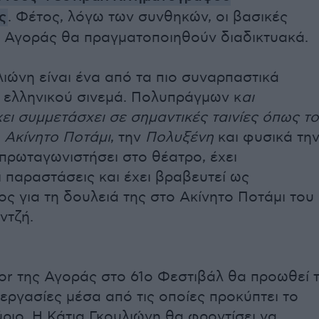
ς
. Φέτος, λόγω των συνθηκών, οι βασικές
ς Αγοράς θα πραγματοποιηθούν διαδικτυακά.
λιώνη είναι ένα από τα πιο συναρπαστικά
ελληνικού σινεμά. Πολυπράγμων κ
αι
χει συμμετάσχει σε σημαντικές ταινίες όπως το
Ακίνητο Ποτάμι
, την
Πολυξένη
και φυσικά τη
 πρωταγωνιστήσει στο θέατρο, έχει
 παραστάσεις και έχει βραβευτεί ως
ς για τη δουλειά της στο Ακίνητο Ποτάμι του
ντζή.
r της Αγοράς στο 61ο Φεστιβάλ θα προωθεί τ
ιεργασίες μέσα από τις οποίες προκύπτει το
ύριο. Η Κάτια Γκουλιώνη θα φροντίσει να