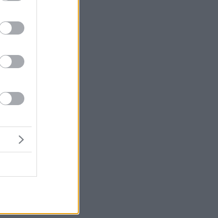
ς»
-
ς
ού
ς
ίο