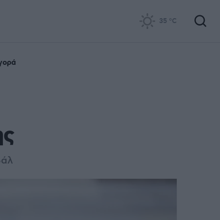
35
°C
γορά
ης
βάλ