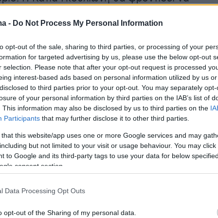
όλους, δημιουργούς, δημοσιογράφους και ευρ
ma -
Do Not Process My Personal Information
μαντικό ρόλο της Αγοράς, τον οποίο γνωρίζει
ρι.
to opt-out of the sale, sharing to third parties, or processing of your per
formation for targeted advertising by us, please use the below opt-out s
σότερο από ποτέ, είναι αναγκαία η στήριξη το
r selection. Please note that after your opt-out request is processed y
eing interest-based ads based on personal information utilized by us or
νεμά. Το Φεστιβάλ Κινηματογράφου
disclosed to third parties prior to your opt-out. You may separately opt-
 χρησιμοποιεί όλα τα εργαλεία της Αγοράς γι
losure of your personal information by third parties on the IAB’s list of
 της ελληνικής κινηματογραφίας. Συγκεκριμέν
. This information may also be disclosed by us to third parties on the
IA
Participants
that may further disclose it to other third parties.
οκτώ νέους διευθυντές φωτογραφίας ελληνικ
τους παρουσιάζει στο πρόγραμμα Meet the
 that this website/app uses one or more Google services and may gath
including but not limited to your visit or usage behaviour. You may click 
νει τα ελληνικά πρότζεκτ που συμμετέχουν στο
 to Google and its third-party tags to use your data for below specifi
o-Production Forum, εισάγει τη νέα δράση
ogle consent section.
την οποία κορυφαίοι επαγγελματίες του σινεμ
ιμες συμβουλές σε δημιουργούς ελληνικών
l Data Processing Opt Outs
την ολοκλήρωση των πρότζεκτ τους, αφιερώνει 
o opt-out of the Sharing of my personal data.
Locarno Industry Academy International