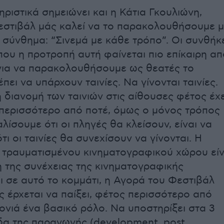
ριστικά σημειώνει και η Κάτια Γκουλιώνη,
εστιβάλ μάς καλεί να το παρακολουθήσουμε 
 σύνθημα: “Σινεμά με κάθε τρόπο”. Οι συνθήκ
 που η προτροπή αυτή φαίνεται πιο επίκαιρη απ
για να παρακολουθήσουμε ως θεατές το
πει να υπάρχουν ταινίες. Να γίνονται ταινίες.
η διανομή των ταινιών στις αίθουσες φέτος έχε
 περισσότερο από ποτέ, όμως ο μόνος τρόπος
λίσουμε ότι οι πληγές θα κλείσουν, είναι να
ι οι ταινίες θα συνεχίσουν να γίνονται. Η
 τραυματισμένου κινηματογραφικού χώρου είν
 της συνέχειας της κινηματογραφικής
αι σε αυτό το κομμάτι, η Αγορά του Φεστιβάλ
 έρχεται να παίξει, φέτος περισσότερο από
ονιά ένα βασικό ρόλο. Να υποστηρίξει στα 3
δα της παραγωγής (development, post