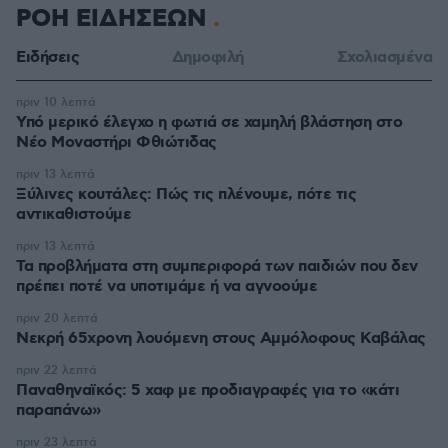
ΡΟΗ ΕΙΔΗΣΕΩΝ
Ειδήσεις
Δημοφιλή
Σχολιασμένα
πριν 10 λεπτά
Υπό μερικό έλεγχο η φωτιά σε χαμηλή βλάστηση στο
Νέο Μοναστήρι Φθιώτιδας
πριν 13 λεπτά
Ξύλινες κουτάλες: Πώς τις πλένουμε, πότε τις
αντικαθιστούμε
πριν 13 λεπτά
Τα προβλήματα στη συμπεριφορά των παιδιών που δεν
πρέπει ποτέ να υποτιμάμε ή να αγνοούμε
πριν 20 λεπτά
Νεκρή 65χρονη λουόμενη στους Αμμόλοφους Καβάλας
πριν 22 λεπτά
Παναθηναϊκός: 5 χαφ με προδιαγραφές για το «κάτι
παραπάνω»
πριν 23 λεπτά