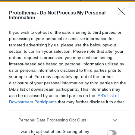
φωτογραφία, σαν ντοκιμαντέρ, είναι του
Πολωνού Γιάνους Καμίνσκι, μόνιμου συνεργάτη
Protothema -
Do Not Process My Personal
του Σπίλμπεργκ και η μουσική του Τζον
Information
Ουίλιαμς!
If you wish to opt-out of the sale, sharing to third parties, or
processing of your personal or sensitive information for
Ειδήσεις σήμερα:
targeted advertising by us, please use the below opt-out
section to confirm your selection. Please note that after your
Homeland - To μεγάλο φινάλε: Κέρι, μένουμε
opt-out request is processed you may continue seeing
interest-based ads based on personal information utilized by
συντονισμένοι
us or personal information disclosed to third parties prior to
your opt-out. You may separately opt-out of the further
«Άγαμοι Θύται»: Επιστρέφουν με...Ντόναλντ
disclosure of your personal information by third parties on the
Τραμπ
IAB’s list of downstream participants. This information may
also be disclosed by us to third parties on the
IAB’s List of
Downstream Participants
that may further disclose it to other
«Το θαύμα στο κελί 7»: Η ταινία που σαρώνει
third parties.
στο Netflix
Please note that this website/app uses one or more Google
Personal Data Processing Opt Outs
services and may gather and store information including but
not limited to your visit or usage behaviour. You may click to
I want to opt-out of the Sharing of my
protothema.gr στο Google News
Ακολουθήστε το