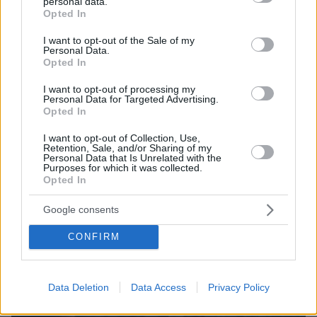
personal data.
grant or deny consent to Google and its third-party tags to
και μάθετε πρώτοι όλες τις ειδήσεις
Opted In
use your data for below specified purposes in below Google
consent section.
I want to opt-out of the Sale of my
Ειδήσεις
Δείτε όλες τις τελευταίες
από την Ελλάδα
Personal Data.
και τον Κόσμο, τη στιγμή που συμβαίνουν, στο
Opted In
Protothema.gr
I want to opt-out of processing my
Personal Data for Targeted Advertising.
Opted In
Σχετικά Άρθρα
I want to opt-out of Collection, Use,
Retention, Sale, and/or Sharing of my
Personal Data that Is Unrelated with the
Purposes for which it was collected.
Opted In
Google consents
CONFIRM
Data Deletion
Data Access
Privacy Policy