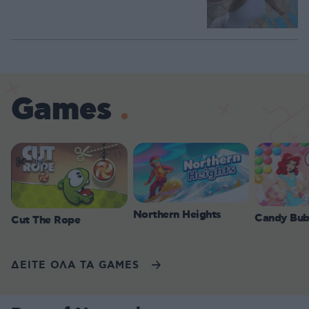
Games
Northern Heights
Candy Bub
Cut The Rope
ΔΕΙΤΕ ΟΛΑ ΤΑ GAMES