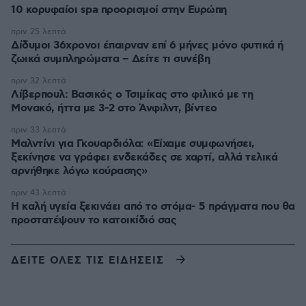
10 κορυφαίοι spa προορισμοί στην Ευρώπη
πριν 25 λεπτά
Δίδυμοι 36χρονοι έπαιρναν επί 6 μήνες μόνο φυτικά ή
ζωικά συμπληρώματα – Δείτε τι συνέβη
πριν 32 λεπτά
Λίβερπουλ: Βασικός ο Τσιμίκας στο φιλικό με τη
Μονακό, ήττα με 3-2 στο Άνφιλντ, βίντεο
πριν 33 λεπτά
Μαλντίνι για Γκουαρδιόλα: «Είχαμε συμφωνήσει,
ξεκίνησε να γράφει ενδεκάδες σε χαρτί, αλλά τελικά
αρνήθηκε λόγω κούρασης»
πριν 43 λεπτά
Η καλή υγεία ξεκινάει από το στόμα- 5 πράγματα που θα
προστατέψουν το κατοικίδιό σας
ΔΕΙΤΕ ΟΛΕΣ ΤΙΣ ΕΙΔΗΣΕΙΣ