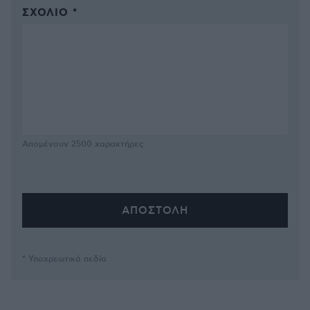
ΣΧΌΛΙΟ *
Απομένουν
2500
χαρακτήρες
* Υποχρεωτικά πεδία