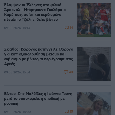
Έλαμψαν οι Έλληνες στο φιλικό
Άρσεναλ - Ντόρτμουντ: Γκολάρα ο
Καρέτσας, ασίστ και κερδισμένο
πέναλτι ο Τζόλης, δείτε βίντεο
14
09.08.2026, 18:13
Σκιάθος: 15χρονος κατήγγειλε 17χρονο
για κατ' εξακολούθηση βιασμό και
εκβιασμό με βίντεο, τι περιέγραψε στις
Αρχές
40
09.08.2026, 16:54
Βίντεο: Στις Μαλδίβες η Ιωάννα Τούνη
μετά το νοσοκομείο, η υποδοχή με
μουσική
15
09.08.2026, 18:00