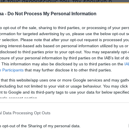
ε τους ακροδεξιούς του, την επόμενη η
υς στερημένους την εξουσία Λοβέρδο και
ma -
Do Not Process My Personal Information
ι τώρα τελευταία με τον μεταλλαγμένο ΣΥΡΙΖ
 «μάζευε κι ας είναι και ρόγες».
to opt-out of the sale, sharing to third parties, or processing of your per
formation for targeted advertising by us, please use the below opt-out s
r selection. Please note that after your opt-out request is processed y
ενεργούν σαν γυρολόγοι ξεκίνησαν κάποτε απ
eing interest-based ads based on personal information utilized by us or
ερικού και αντί να ανανεώσουν την Αριστερά
disclosed to third parties prior to your opt-out. You may separately opt-
ονται να τρέχουν από το ένα κόμμα στο άλλο
losure of your personal information by third parties on the IAB’s list of
. This information may also be disclosed by us to third parties on the
IA
ια την πολιτική (ή όχι μόνο) τακτοποίησή τους
Participants
that may further disclose it to other third parties.
ατα και οι κινήσεις που δημιουργήθηκαν στο
 that this website/app uses one or more Google services and may gath
Ανανέωσης είχαν στελέχη σε αφθονία αλλά σε
including but not limited to your visit or usage behaviour. You may click 
ηφοφόρους υστερούσαν απελπιστικά. Η
 to Google and its third-party tags to use your data for below specifi
στροφή ήταν τόσο γρήγορη και απότομη που
ogle consent section.
ά- ήταν σχετικά πολλοί εκείνοι οι οποίοι δεν
 ντεραπάρισαν.
l Data Processing Opt Outs
o opt-out of the Sharing of my personal data.