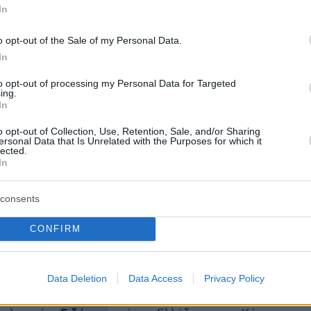
In
ργός δεν είχε πρόβλημα να γλύψει εκείνους
ρόσφατα τον έφτυναν και εκείνοι δεν
o opt-out of the Sale of my Personal Data.
In
στηκαν από την ανάγκη να γλύψουν εκεί που
υτοί που κατακεραύνωναν τις συμπεριφορές
to opt-out of processing my Personal Data for Targeted
ing.
 Πολάκη, τώρα αναγκάζονται να κάνουν την
In
πάπια. Σε αυτό το πολιτικό προεκλογικό παζάρι
o opt-out of Collection, Use, Retention, Sale, and/or Sharing
ς. πάντα στο όνομα της Αριστεράς και της
ersonal Data that Is Unrelated with the Purposes for which it
lected.
ορφολογεί τα αδιάθετα των άλλων
In
σχηματισμών και προσπαθεί να μας πείσει ότι
ια μέρος του «καινούργιου» που αντιμάχεται τ
consents
CONFIRM
protothema.gr στο Google News
το
και μάθετε πρώτοι
Data Deletion
Data Access
Privacy Policy
εις