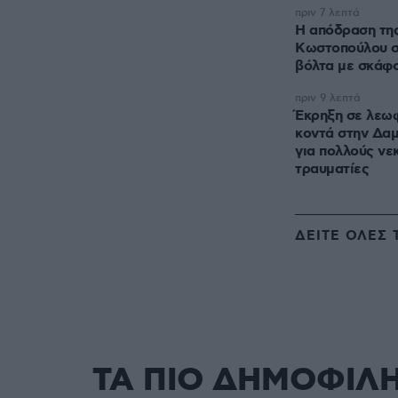
πριν 7 λεπτά
Η απόδραση τη
Κωστοπούλου στ
βόλτα με σκάφ
πριν 9 λεπτά
Έκρηξη σε λεω
κοντά στην Δα
για πολλούς νε
τραυματίες
ΔΕΙΤΕ ΟΛΕΣ 
ΤΑ ΠΙΟ ΔΗΜΟΦΙΛ