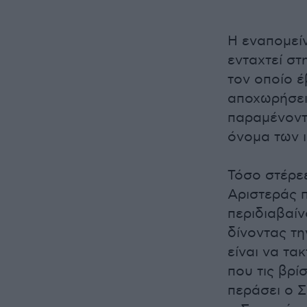
Η εναπομεί
ενταχτεί σ
τον οποίο έ
αποχωρήσει
παραμένοντε
όνομα των 
Τόσο στέρεε
Αριστεράς 
περιδιαβαίν
δίνοντας τη
είναι να τα
που τις βρί
περάσει ο Σ