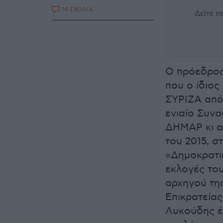
14 ΣΧΟΛΙΑ
Δείτε 
Ο πρόεδρος
που ο ίδιος 
ΣΥΡΙΖΑ από
ενιαίο Συνα
ΔΗΜΑΡ κι α
του 2015, σ
«Δημοκρατι
εκλογές του
αρχηγού τη
Επικρατεία
Λυκούδης έχ