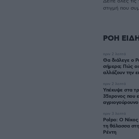
Δείτε όλες τις
στιγμή που συ
ΡΟΗ ΕΙΔ
πριν 2 λεπτά
Θα διάλεγε ο Ρ
σήμερα; Πώς ο
αλλάζουν την ε
πριν 2 λεπτά
Υπέκυψε στα τρ
35χρονος που ε
αγριογούρουνο
πριν 3 λεπτά
Polpo: O Νίκος
τη θάλασσα στ
Ρέντη