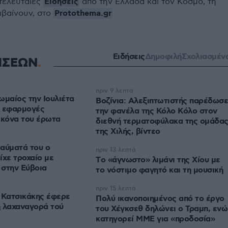
Ειδήσεις
 τελευταίες
από την Ελλάδα και τον Κόσμο, τη
Protothema.gr
μβαίνουν, στο
Ειδήσεις
Δημοφιλή
Σχολιασμέν
ΗΣΕΩΝ
πριν 9 λεπτά
ωμαίος την Ιουλιέτα
Βοζίνια: Αλεξιπτωτιστής παρέδωσε
ι εφαρμογές
την φανέλα της Κόλο Κόλο στον
ικόνα του έρωτα
διεθνή τερματοφύλακα της ομάδα
της Χιλής, βίντεο
αύματά του ο
πριν 13 λεπτά
ίχε τροχαίο με
Tο «άγνωστο» λιμάνι της Χίου με
 στην Εύβοια
το νόστιμο φαγητό και τη μουσική
πριν 15 λεπτά
 Κατσικάκης έφερε
Πολύ ικανοποιημένος από το έργο
η λαχαναγορά τού
του Χέγκσεθ δηλώνει ο Τραμπ, ενώ
κατηγορεί ΜΜΕ για «προδοσία»