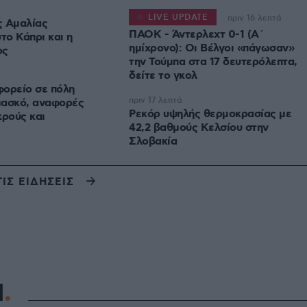
LIVE UPDATE
πριν 16 λεπτά
ς Αμαλίας
ΠΑΟΚ - Άντερλεχτ 0-1 (Α΄
ο Κάπρι και η
ημίχρονο): Οι Βέλγοι «πάγωσαν»
ος
την Τούμπα στα 17 δευτερόλεπτα,
δείτε το γκολ
φορείο σε πόλη
πριν 17 λεπτά
μασκό, αναφορές
Ρεκόρ υψηλής θερμοκρασίας με
κρούς και
42,2 βαθμούς Κελσίου στην
Σλοβακία
ΤΙΣ ΕΙΔΗΣΕΙΣ
Η