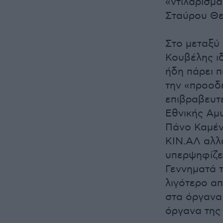
«ντιλάρισμα
Σταύρου Θ
Στο μεταξύ 
Κουβέλης ι
ήδη πάρει π
την «προοδ
επιβραβευτ
Εθνικής Αμ
Πάνο Καμέν
ΚΙΝ.ΑΛ αλλ
υπερψηφίζε
Γεννηματά τ
λιγότερο α
στα όργανα 
όργανα τη