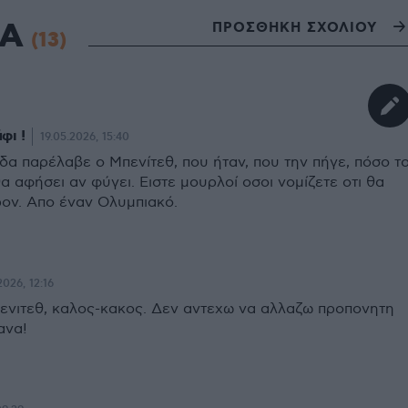
ΙΑ
ΠΡΟΣΘΗΚΗ ΣΧΟΛΙΟΥ
(13)
φι !
19.05.2026, 15:40
δα παρέλαβε ο Μπενίτεθ, που ήταν, που την πήγε, πόσο τ
θα αφήσει αν φύγει. Ειστε μουρλοί οσοι νομίζετε οτι θα
ρον. Απο έναν Ολυμπιακό.
2026, 12:16
πενιτεθ, καλος-κακος. Δεν αντεχω να αλλαζω προπονητη
ανα!