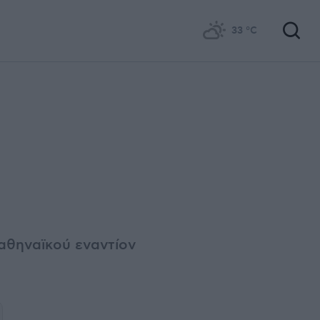
33
°C
ναθηναϊκού εναντίον