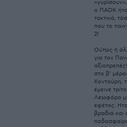
«γυρίσουν»,
ο ΠΑΟΚ ήτα
τακτικά, τό
που το παιχ
2!
Ούτως ή άλλ
για τον Πα
αξιοπρεπές!
στο β’ μέρο
Κοντούρη, τ
έμεινε τρίτ
Λεωφόρο με
εφέτος. Ητα
βραδιά και 
ποδοσφαίρο