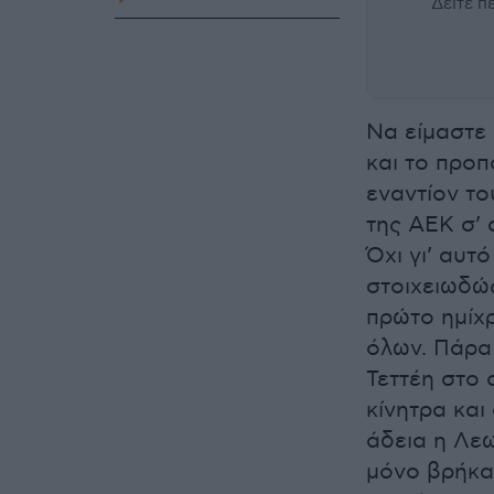
Δείτε 
Να είμαστε 
και το προπ
εναντίον το
της ΑΕΚ σ’ α
Όχι γι’ αυτ
στοιχειωδώς
πρώτο ημίχρ
όλων. Πάρα 
Τεττέη στο 
κίνητρα και
άδεια η Λεω
μόνο βρήκαν