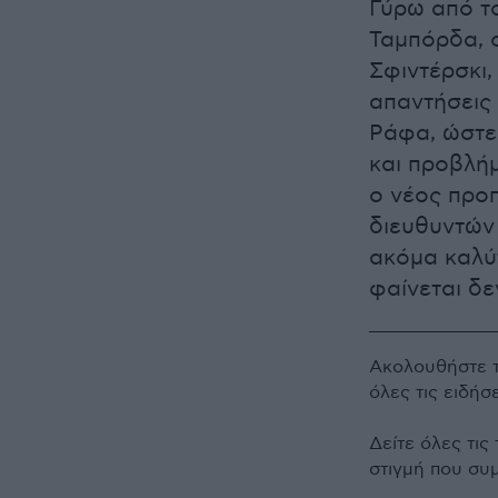
Γύρω από τ
Ταμπόρδα, ο
Σφιντέρσκι,
απαντήσεις 
Ράφα, ώστε
και προβλήμ
ο νέος προπ
διευθυντών 
ακόμα καλύτ
φαίνεται δε
Ακολουθήστε 
όλες τις ειδήσ
Δείτε όλες τις
στιγμή που συ