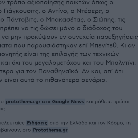
ον τρόπο αξιοποίησης παικτών όπως ο
 Γιάγκουσιτς, ο Αντίνο, ο Ντέσερς, ο
 ο Πάντοβιτς, ο Μπακασέτας, ο Σιώπης, τις
πρέπει να τις δώσει μόνο ο διάδοχος του
 να μην προκύψουν εν συνεχεία παρεξηγήσεις
ατα που παρουσιάστηκαν επί Μπενίτεθ. Κι αν
ονητής είναι της επιλογής των τεχνικών
και όχι του μεγαλομετόχου και του Μπαλντίνι,
ερα για τον Παναθηναϊκό. Αν και, απ’ ότι
ν είναι αυτό το πιθανότερο σενάριο.
protothema.gr στο Google News
το
και μάθετε πρώτοι
εις
Ειδήσεις
 τελευταίες
από την Ελλάδα και τον Κόσμο, τη
Protothema.gr
μβαίνουν, στο