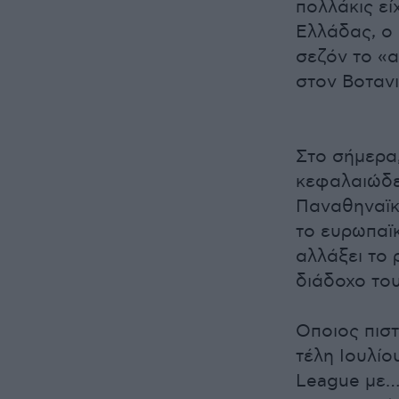
πολλάκις εί
Ελλάδας, ο 
σεζόν το «α
στον Βοτανι
Στο σήμερα,
κεφαλαιώδε
Παναθηναϊκ
το ευρωπαϊκ
αλλάξει το 
διάδοχο του
Οποιος πιστ
τέλη Ιουλίο
League με… 