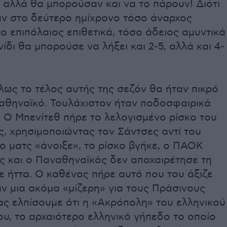
 αλλά θα μπορούσαν και να το πάρουν! Διότι
ν στο δεύτερο ημίχρονο τόσο άναρχος
σο επιπόλαιος επιθετικά, τόσο άδειος αμυντικά
νίδι θα μπορούσε να λήξει και 2-5, αλλά και 4-
ως το τέλος αυτής της σεζόν θα ήταν πικρό
ναθηναϊκό. Τουλάχιστον ήταν ποδοσφαιρικά
 Ο Μπενίτεθ πήρε το λελογισμένο ρίσκο του
ς, χρησιμοποιώντας τον Σάντσες αντί του
ο ματς «άνοιξε», το ρίσκο βγήκε, ο ΠΑΟΚ
ος και ο Παναθηναϊκός δεν αποχαιρέτησε τη
 ήττα. Ο καθένας πήρε αυτό που του άξιζε
ν μια ακόμα «μίζερη» για τους Πράσινους
ας ελπίσουμε ότι η «Ακρόπολη» του ελληνικού
υ, το αρχαιότερο ελληνικό γήπεδο το οποίο