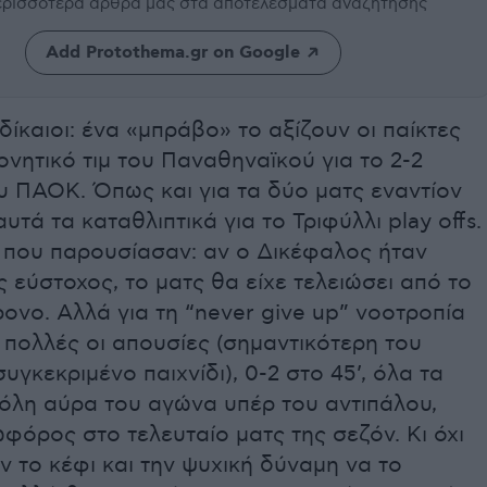
περισσότερα άρθρα μας
στα αποτελέσματα αναζήτησης
Add Protothema.gr on Google
δίκαιοι: ένα «μπράβο» το αξίζουν οι παίκτες
ονητικό τιμ του Παναθηναϊκού για το 2-2
υ ΠΑΟΚ. Όπως και για τα δύο ματς εναντίον
υτά τα καταθλιπτικά για το Τριφύλλι play offs.
ό που παρουσίασαν: αν ο Δικέφαλος ήταν
 εύστοχος, το ματς θα είχε τελειώσει από το
ονο. Αλλά για τη “never give up” νοοτροπία
πολλές οι απουσίες (σημαντικότερη του
συγκεκριμένο παιχνίδι), 0-2 στο 45’, όλα τα
 όλη αύρα του αγώνα υπέρ του αντιπάλου,
φόρος στο τελευταίο ματς της σεζόν. Κι όχι
 το κέφι και την ψυχική δύναμη να το