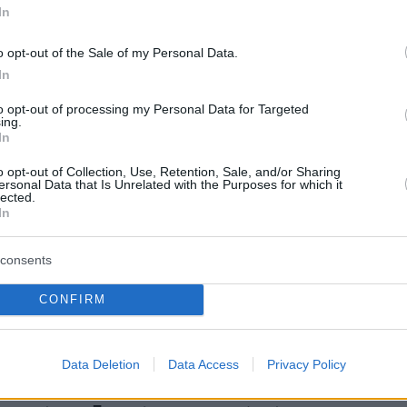
ότι θα φύγουν οι δανεικοί Σισοκό, Ερνάντεθ,
In
ι ο Βιλένα και πιθανότατα οι Λαφόν, Τσάβες,
o opt-out of the Sale of my Personal Data.
. Ότι ο Παναθηναϊκός θέλει δυο ακραίους
In
άχιστον έναν τερματοφύλακα και έναν στόπερ,
ν έναν χαφ και έναν εξτρέμ σε πρώτη φάση,
to opt-out of processing my Personal Data for Targeted
ing.
. Όμως ο νέος προπονητής θα κληθεί να λάβε
In
σημαντικές αποφάσεις που θα αγγίζουν και
o opt-out of Collection, Use, Retention, Sale, and/or Sharing
α πρόσωπα. Διότι η αλήθεια είναι πως το
ersonal Data that Is Unrelated with the Purposes for which it
lected.
εσαία γραμμή, στα άκρα της επίθεσης και για
In
των σέντερ φορ είναι θολό. Και αυτός που
ο… ξεθολώσει είναι ο προπονητής, για να έχει
consents
που θα ανταποκρίνεται όσο το δυνατόν
CONFIRM
 στο δικό του «θέλω».
Data Deletion
Data Access
Privacy Policy
ικά, άλλωστε, δεν είναι λίγα μεσοεπιθετικά.