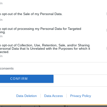
υτική ομάδα του ΠΑΣΟΚ που κατέθεσε μια
In
 βάση τη δικογραφία, ενώ επιτέθηκε στον
 εργαλειοποίηση) και θύμισε πόσο
o opt-out of the Sale of my Personal Data.
In
 ήταν η στάση της Νέας Δημοκρατίας (της
τικής αντιπολίτευσης) το 2018 στην υπόθεση
to opt-out of processing my Personal Data for Targeted
ing.
In
o opt-out of Collection, Use, Retention, Sale, and/or Sharing
ανές ότι ο κ. Μητσοτάκης δεν μπορούσε παρά
ersonal Data that Is Unrelated with the Purposes for which it
lected.
 στην Ολομέλεια. Ήταν μια αυτονόητη πράξη,
In
«επέβαλε» καταρχάς η «εσχάτη προδοσία», η
ης ετερόκλητης συμμαχίας. Αν δεν
consents
ν στη βουλή έτσι κι αλλιώς θα μπορούσε να
CONFIRM
 ότι «κρύβεται» από την κορυφαία διαδικασία
λο παρά θα ενίσχυε την επιχειρηματολογία τη
ου. Άλλωστε, όπως έλεγαν χθες έμπειρα και
Data Deletion
Data Access
Privacy Policy
οινοβουλευτικά στελέχη, ο κ Μητσοτάκης