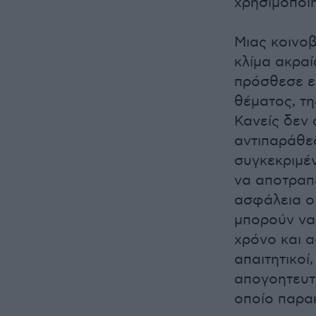
χρησιμοποιή
Μιας κοινοβ
κλίμα ακραί
πρόσθεσε ε
θέματος, τη
Κανείς δεν 
αντιπαράθεσ
συγκεκριμέν
να αποτραπε
ασφάλεια οι
μπορούν να
χρόνο και α
απαιτητικοί
απογοητευτ
οποίο παρα