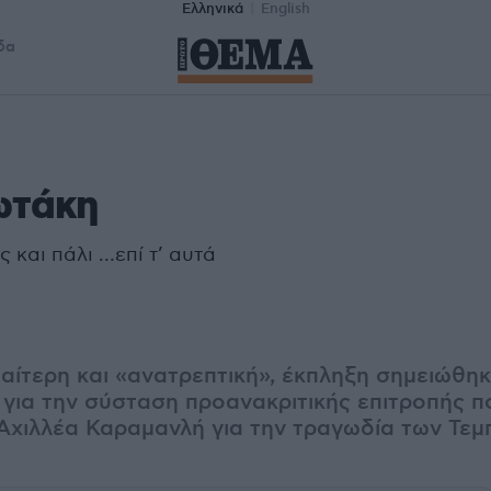
Ελληνικά
English
δα
ωτάκη
ς και πάλι …επί τ’ αυτά
ιαίτερη και «ανατρεπτική», έκπληξη σημειώθηκ
για την σύσταση προανακριτικής επιτροπής π
Αχιλλέα Καραμανλή για την τραγωδία των Τε