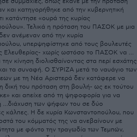
ησε συμμαχίες, όπως έκανε με την πρόταση
αν και κατηγορήθηκε από την κυβερνητική
ι κατάντησε «ουρά της κυρίας
ούλου». Τελικά η πρόταση του ΠΑΣΟΚ με μια
δεν ανέμεναν από την κυρία
ούλου, υπερψηφίστηκε από τους βουλευτές
ς Ελευθερίας- χωρίς ωστόσο το ΠΑΣΟΚ να …
 την κίνηση διολισθαίνοντας στα περί εσχάτης
και τα συναφή. Ο ΣΥΡΙΖΑ μετά το ναυάγιο των
εων με τη Νέα Αριστερά δεν κατάφερε να
η δική του πρόταση στη βουλή- ως εκ τούτου
κε» και απείχε από τη ψηφοφορία για να
η …διάχυση των ψήφων του σε δύο
ές κάλπες. Η δε κυρία Κωνσταντοπούλου, που
οστά του κόμματός της να ανεβαίνουν με
ύτητα με φόντο την τραγωδία των Τεμπών,