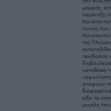
δεν αναζήτ
μομφής, ότ
παράταξη ότ
Κωνσταντοπ
κίνηση που 
Κωνσταντοπ
της Πλεύση
ανταποδίδει
προδοσίας 
διαβουλεύσ
καταθέσει τ
«αφοπλίστη
αποφύγει τ
διαφορετικ
είδε τα ποσ
μεγάλη ταχ