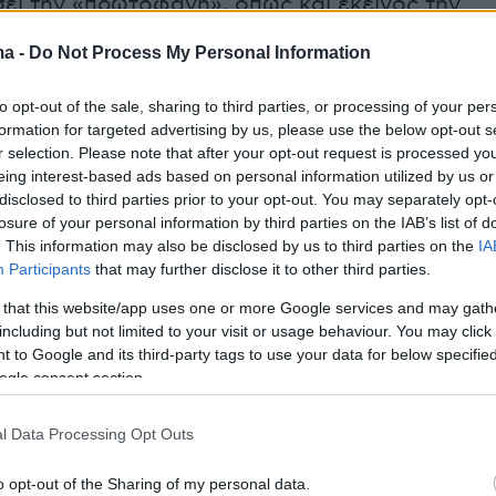
ει την «πρωτοφανή», όπως και εκείνος την
, κατηγορία περί εσχάτης προδοσίας. Μίλησε
ma -
Do Not Process My Personal Information
ρυχία», παραφράζοντας την τυμβωρυχία και
 αυτήν τη λέξη να επιτεθεί στην αντιπολίτευσ
to opt-out of the sale, sharing to third parties, or processing of your per
γορία της εργαλειοποίησης ακόμη και με
formation for targeted advertising by us, please use the below opt-out s
r selection. Please note that after your opt-out request is processed y
ο της τραγωδίας για πολιτικά οφέλη. Έδειξε
eing interest-based ads based on personal information utilized by us or
ς τα έδρανα της Ζωής Κωνσταντοπούλου, του
disclosed to third parties prior to your opt-out. You may separately opt-
ελόπουλου, του Δημήτρη Νατσιού και των
losure of your personal information by third parties on the IAB’s list of
. This information may also be disclosed by us to third parties on the
IA
ν του Στέφανου Κασσελάκη, που
Participants
that may further disclose it to other third parties.
αν την πρόταση συγγενών των θυμάτων της
 that this website/app uses one or more Google services and may gath
Τους κατηγόρησε για «συνεταιρισμό
including but not limited to your visit or usage behaviour. You may click 
» και για «γελοία και άκρως επικίνδυνη
 to Google and its third-party tags to use your data for below specifi
ε στόχο την ανατροπή του πολιτεύματος».
ogle consent section.
 δηλαδή με το «καλημέρα» από το βήμα της
 να επιτεθεί με σφοδρότητα στην ετερόκλητη
l Data Processing Opt Outs
Απευθύνθηκε με προσεκτικό λόγο στην
o opt-out of the Sharing of my personal data.