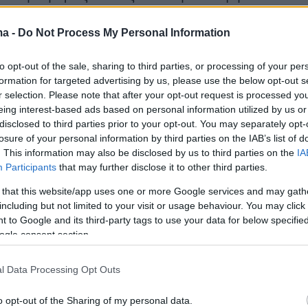
 χρήσης για την εφαρμογή και τη συσκευή, η
νος Xρήσης” διευκολύνει επίσης τους γονείς 
ma -
Do Not Process My Personal Information
να προσαρμόσουν τη διάρκεια “Παύσης
to opt-out of the sale, sharing to third parties, or processing of your per
αι τη διάρκεια της λειτουργίας “Ώρες σχολείου
formation for targeted advertising by us, please use the below opt-out s
r selection. Please note that after your opt-out request is processed y
 διαπιστώσουν ότι η διαχείριση του λογαριασμ
eing interest-based ads based on personal information utilized by us or
disclosed to third parties prior to your opt-out. You may separately opt-
ους, οι ρυθμίσεις απορρήτου και τα φίλτρα
losure of your personal information by third parties on the IAB’s list of
 είναι τώρα πιο εύκολα από ποτέ στην καρτέλ
. This information may also be disclosed by us to third parties on the
IA
τιστοποιήσαμε τους βασικούς ελέγχους, ώστε 
Participants
that may further disclose it to other third parties.
υν στη διάθεσή τους ό,τι χρειάζονται, καθώς κ
 that this website/app uses one or more Google services and may gath
α να διαχειρίζονται ρυθμίσεις δεδομένων
including but not limited to your visit or usage behaviour. You may click 
 to Google and its third-party tags to use your data for below specifi
 να εγκρίνουν λήψεις εφαρμογών και να
ogle consent section.
υγκεκριμένους ιστότοπους.
l Data Processing Opt Outs
κολύνεται ο συνδυασμός πολλών παιδιών και τ
o opt-out of the Sharing of my personal data.
ς. Απλώς σύρετε μεταξύ των προφίλ παιδιών