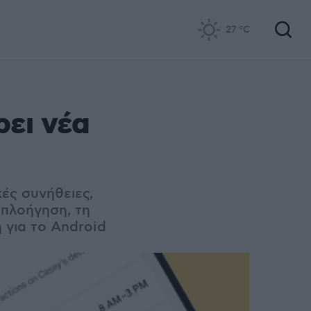
27
°C
ρει νέα
κές συνήθειες,
 πλοήγηση, τη
η για το Android