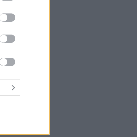
E
ο
ης
η