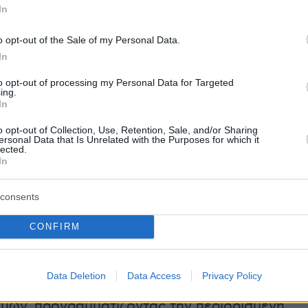
In
τείτε τις συσκευές από μία μόνο σελίδα, με πιο
υθμίσεις, μόνο με ένα άγγιγμα.
o opt-out of the Sale of my Personal Data.
In
υ σε Android
to opt-out of processing my Personal Data for Targeted
ing.
In
ε τη λειτουργία Ώρες σχολείου
στο
Fitbit AC
amsung Galaxy Watch for Kids
ως έναν τρόπ
o opt-out of Collection, Use, Retention, Sale, and/or Sharing
ersonal Data that Is Unrelated with the Purposes for which it
lected.
στοποιήσουμε τους περισπασμούς στα
In
α παιδιά κατά τη διάρκεια του σχολικού
 την επόμενη εβδομάδα, θα διαθέσουμε επίσ
consents
ια τη λειτουργία Ώρες σχολείου σε τηλέφωνα
droid.
CONFIRM
Data Deletion
Data Access
Privacy Policy
 Ώρες σχολείου μπορεί να βοηθήσει στη μείωσ
μών, προγραμματίζοντας την περιορισμένη