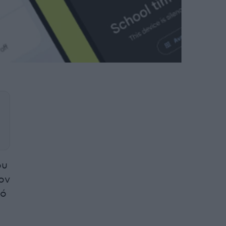
ου
ον
κό