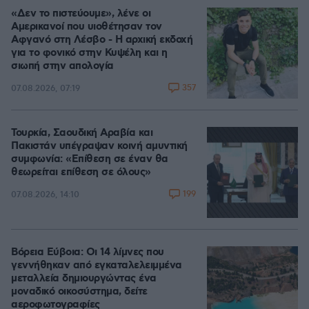
«Δεν το πιστεύουμε», λένε οι
Αμερικανοί που υιοθέτησαν τον
Αφγανό στη Λέσβο - Η αρχική εκδοχή
για το φονικό στην Κυψέλη και η
σιωπή στην απολογία
357
07.08.2026, 07:19
Τουρκία, Σαουδική Αραβία και
Πακιστάν υπέγραψαν κοινή αμυντική
συμφωνία: «Επίθεση σε έναν θα
θεωρείται επίθεση σε όλους»
199
07.08.2026, 14:10
Βόρεια Εύβοια: Οι 14 λίμνες που
γεννήθηκαν από εγκαταλελειμμένα
μεταλλεία δημιουργώντας ένα
μοναδικό οικοσύστημα, δείτε
αεροφωτογραφίες