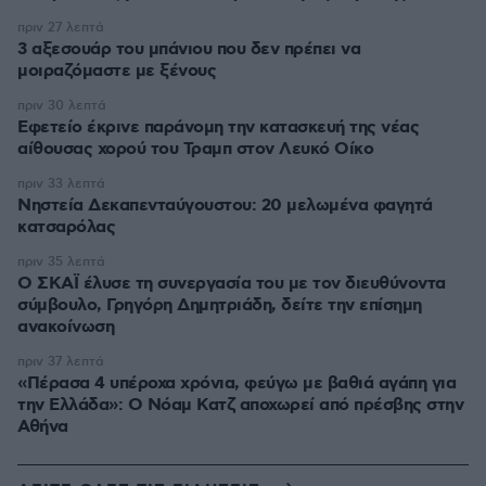
πριν 27 λεπτά
3 αξεσουάρ του μπάνιου που δεν πρέπει να
μοιραζόμαστε με ξένους
πριν 30 λεπτά
Εφετείο έκρινε παράνομη την κατασκευή της νέας
αίθουσας χορού του Τραμπ στον Λευκό Οίκο
πριν 33 λεπτά
Νηστεία Δεκαπενταύγουστου: 20 μελωμένα φαγητά
κατσαρόλας
πριν 35 λεπτά
Ο ΣΚΑΪ έλυσε τη συνεργασία του με τον διευθύνοντα
σύμβουλο, Γρηγόρη Δημητριάδη, δείτε την επίσημη
ανακοίνωση
πριν 37 λεπτά
«Πέρασα 4 υπέροχα χρόνια, φεύγω με βαθιά αγάπη για
την Ελλάδα»: Ο Νόαμ Κατζ αποχωρεί από πρέσβης στην
Αθήνα