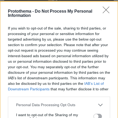
Protothema -
Do Not Process My Personal
Information
If you wish to opt-out of the sale, sharing to third parties, or
processing of your personal or sensitive information for
27.07.2026, 06:00
targeted advertising by us, please use the below opt-out
Το μέλλον της τεχνολογίας
section to confirm your selection. Please note that after your
opt-out request is processed you may continue seeing
interest-based ads based on personal information utilized by
03.08.2026, 10:56
us or personal information disclosed to third parties prior to
Η Smart φοιτητική κατοικία στην καρδιά της Αθήνας
your opt-out. You may separately opt-out of the further
disclosure of your personal information by third parties on the
26.07.2026, 09:54
IAB’s list of downstream participants. This information may
Επαγγελματική Εκπαίδευση & Εξειδίκευση: Το Mοντέλο που
also be disclosed by us to third parties on the
IAB’s List of
σε Bάζει στην Aγορά Eργασίας
Downstream Participants
that may further disclose it to other
third parties.
Please note that this website/app uses one or more Google
Personal Data Processing Opt Outs
ΡΟΗ ΕΙΔΗΣΕΩΝ
services and may gather and store information including but
not limited to your visit or usage behaviour. You may click to
I want to opt-out of the Sharing of my