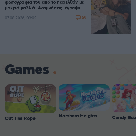
φωτογραφία του από το παρελθόν με
μακριά μαλλιά: Αναμνήσεις, έγραψε
59
07.08.2026, 09:09
Games
Northern Heights
Candy Bub
Cut The Rope