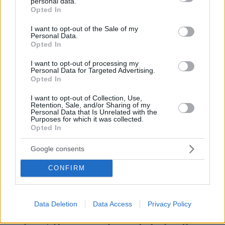
personal data.
Ειδήσεις
Δημοφιλή
Σχολιασμένα
grant or deny consent to Google and its third-party tags to
Opted In
use your data for below specified purposes in below Google
consent section.
πριν 10 λεπτά
I want to opt-out of the Sale of my
Personal Data.
Μίλτος Μητσιάς: Ο γιος του ερμηνευτή, Μανώλη
Opted In
Μητσιά, γράφει για τη Σύρο, τον τόπο-ησυχαστήριο της
οικογένειας
I want to opt-out of processing my
Personal Data for Targeted Advertising.
πριν 10 λεπτά
Opted In
Η Μαρίνα Βερνίκου έπιασε λαγοκέφαλο: Δεν υπάρχει
κανένας λόγος να φοβόμαστε ή να αποφεύγουμε τη
I want to opt-out of Collection, Use,
θάλασσα, λέει
Retention, Sale, and/or Sharing of my
Personal Data that Is Unrelated with the
Purposes for which it was collected.
πριν 23 λεπτά
Opted In
Πώς θα καταλάβετε αν ασκείτε παθητική επιθετικότητα
στη σχέση σας
Google consents
πριν 23 λεπτά
Η Μάντσεστερ Σίτι τα βρήκε με τη Λιλ στα 135
CONFIRM
εκατομμύρια ευρώ και αποκτά τον 19χρονο Αγιούμπ
Μπουαντί
πριν 26 λεπτά
Data Deletion
Data Access
Privacy Policy
Λίβερπουλ: Πρόταση 115 εκατ. ευρώ στην Παρί για τον
Μπαρκολά, ζητούν 150 οι πρωταθλητές Ευρώπης