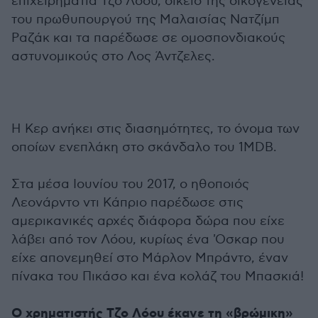
επιχειρηματία Τζο Λόου, οικείο της οικογένειας
του πρωθυπουργού της Μαλαισίας Νατζίμπ
Ραζάκ και τα παρέδωσε σε ομοσπονδιακούς
αστυνομικούς στο Λος Άντζελες.
Η Κερ ανήκει στις διασημότητες, το όνομα των
οποίων ενεπλάκη στο σκάνδαλο του 1MDB.
Στα μέσα Ιουνίου του 2017, ο ηθοποιός
Λεονάρντο ντι Κάπριο παρέδωσε στις
αμερικανικές αρχές διάφορα δώρα που είχε
λάβει από τον Λόου, κυρίως ένα 'Οσκαρ που
είχε απονεμηθεί στο Μάρλον Μπράντο, έναν
πίνακα του Πικάσο και ένα κολάζ του Μπασκιά!
Ο χρηματιστής Τζο Λόου έκανε τη «βρώμικη»