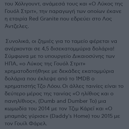
του Χόλιγουντ, ανάμεσά τους και «Ο Λύκος της
Γουόλ Στριτ», την παραγωγή των οποίων έκανε
η εταιρία Red Granite που εδρεύει στο Λος
Άντζελες.
Συνολικά, οι ζημιές για το ταμείο φέρεται να
ανέρχονται σε 4,5 δισεκατομμύρια δολάρια!
Σύμφωνα με το υπουργείο Δικαιοσύνης των
ΗΠΑ, «ο Λύκος της Γουόλ Στριτ»
χρηματοδοτήθηκε με δεκάδες εκατομμύρια
δολάρια που έκλεψε από το 1MDB ο
χρηματιστής Τζο Λόου. Οι άλλες ταινίες είναι το
δεύτερο μέρος της ταινίας «O ηλίθιος και ο
πανηλίθιος», (Dumb and Dumber To) μια
κωμωδία του 2014 με τον Τζιμ Κάρεϊ και «Ο
μπαμπάς γύρισε» (Daddy's Home) του 2015 με
τον Γουίλ Φάρελ.