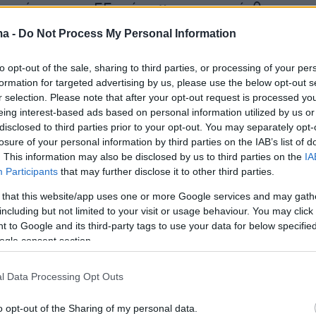
 εταίρους της ΕΕ, σύμφωνα με την έκθεση.
ερισσότερα κράτη, ιδίως από την Ανατολική
ma -
Do Not Process My Personal Information
δρασαν με σκεπτικισμό. Ο βουλευτής της
ανς Πετερ Μπάρτελς, χαρακτήρισε την
to opt-out of the sale, sharing to third parties, or processing of your per
formation for targeted advertising by us, please use the below opt-out s
οδαπών ειδικών από τις χώρες της ΕΕ ως «μ
r selection. Please note that after your opt-out request is processed y
ράξη». Στον γερμανικό στρατό υπάρχουν ήδη
eing interest-based ads based on personal information utilized by us or
ιώτες με μεταναστευτικό υπόβαθρο ή διπλή
disclosed to third parties prior to your opt-out. You may separately opt-
losure of your personal information by third parties on the IAB’s list of
. This information may also be disclosed by us to third parties on the
IA
Participants
that may further disclose it to other third parties.
12% του προσωπικού
 that this website/app uses one or more Google services and may gath
including but not limited to your visit or usage behaviour. You may click 
ν στρατιωτών της Bundeswehr αυξήθηκε τα
 to Google and its third-party tags to use your data for below specifi
ogle consent section.
ο χρόνια κατά 3,6%, «στα τέλη του τρέχοντος
λη των Ενόπλων Δυνάμεων ανέρχονται σε
l Data Processing Opt Outs
λωσε η υπουργός Άμυνας, Ούρσουλα φον ντε
heinische Post. Ο αριθμός τους έχει αυξηθεί
o opt-out of the Sharing of my personal data.