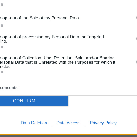
ό ό, τι πριν από ένα χρόνο και κατά 6.500 σε
In
χαμηλό του 2016. Στην Bundeswehr υπηρετούν
o opt-out of the Sale of my Personal Data.
κες, ή το 12% του συνόλου το προσωπικού που
In
όρ.
to opt-out of processing my Personal Data for Targeted
ing.
In
α νέα σχέδια, ο αριθμός των στρατιωτών
o opt-out of Collection, Use, Retention, Sale, and/or Sharing
ersonal Data that Is Unrelated with the Purposes for which it
να ανέλθει σε 203.000 μέχρι το 2025. Θα
lected.
λλές νέες δυνάμεις, για παράδειγμα, για την
In
ν κυβερνοχώρο ή για έργα στο πλαίσιο της
consents
Αμυντικής Ένωσης.
CONFIRM
ΠΕ
Data Deletion
Data Access
Privacy Policy
protothema.gr στο Google News
ο
και μάθετε πρώτοι όλες