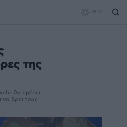
25
°C
ς
ρες της
wehr θα πρέπει
 να βρει τους