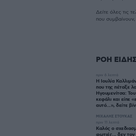
Δείτε όλες τις τ
που συμβαίνουν,
ΡΟΗ ΕΙΔΗ
πριν 6 λεπτά
Η Ιουλία Καλλιμά
που της πέταξε λ
Ηγουμενίτσα: Του
κεφάλι και είπε «
αυτό...», δείτε βί
ΜΙΧΑΛΗΣ ΣΤΟΥΚΑΣ
πριν 11 λεπτά
Καλός ο σχεδιασμ
φωτιές... δεν τον