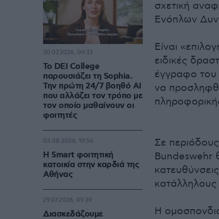
σχετική αναφ
Ενόπλων Δυν
Είναι «επιλο
30.07.2026, 09:33
ειδικές δρασ
Το DEI College
έγγραφο του 
παρουσιάζει τη Sophia.
Την πρώτη 24/7 βοηθό AI
να προσληφθο
που αλλάζει τον τρόπο με
πληροφορικής
τον οποίο μαθαίνουν οι
φοιτητές
Σε περιόδους
03.08.2026, 10:56
Η Smart φοιτητική
Bundeswehr θ
κατοικία στην καρδιά της
κατευθύνσεις
Αθήνας
κατάλληλους τ
29.07.2026, 09:39
Η ομοσπονδια
Διασκεδάζουμε