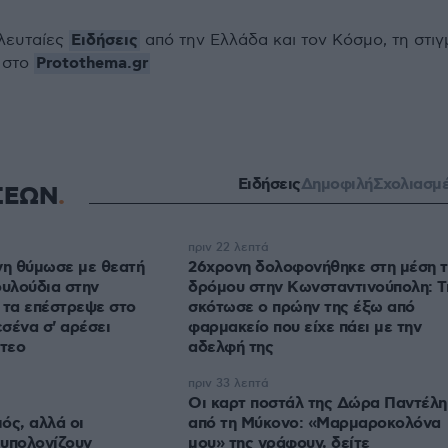
Ειδήσεις
ελευταίες
από την Ελλάδα και τον Κόσμο, τη στιγ
Protothema.gr
 στο
Ειδήσεις
Δημοφιλή
Σχολιασμ
ΣΕΩΝ
πριν 22 λεπτά
νη θύμωσε με θεατή
26χρονη δολοφονήθηκε στη μέση 
ουλούδια στην
δρόμου στην Κωνσταντινούπολη: Τ
 τα επέστρεψε στο
σκότωσε ο πρώην της έξω από
εσένα σ' αρέσει
φαρμακείο που είχε πάει με την
ντεο
αδελφή της
πριν 33 λεπτά
Οι καρτ ποστάλ της Δώρα Παντέλη
ός, αλλά οι
από τη Μύκονο: «Μαρμαροκολόνα
 υπολογίζουν
μου» της γράφουν, δείτε