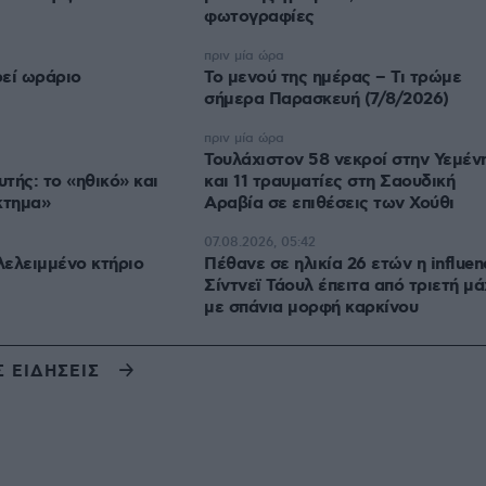
φωτογραφίες
πριν μία ώρα
ρεί ωράριο
Το μενού της ημέρας – Τι τρώμε
σήμερα Παρασκευή (7/8/2026)
πριν μία ώρα
Τουλάχιστον 58 νεκροί στην Υεμέν
τής: το «ηθικό» και
και 11 τραυματίες στη Σαουδική
κτημα»
Αραβία σε επιθέσεις των Χούθι
07.08.2026, 05:42
ελειμμένο κτήριο
Πέθανε σε ηλικία 26 ετών η influen
Σίντνεϊ Τάουλ έπειτα από τριετή μά
με σπάνια μορφή καρκίνου
Σ ΕΙΔΗΣΕΙΣ