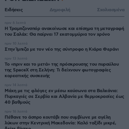
Ειδήσεις
Δημοφιλή
Σχολιασμένα
πριν 6 λεπτά
Η Τραμπζονσπόρ ανακοίνωσε και επίσημα τη μεταγραφή
του Σαλάχ: Θα παίρνει 17 εκατομμύρια τον χρόνο
πριν 10 λεπτά
Στην Ίμπιζα με τον νέο της σύντροφο η Κιάρα Φεράνι
πριν 13 λεπτά
Το «πριν και το μετά» της πρόσκρουσης του πυραύλου
της SpaceX στη Σελήνη: Τι δείχνουν φωτογραφίες
κορεατικής συσκευής
πριν 14 λεπτά
Μάχη με τις φλόγες εν μέσω καύσωνα στα Βαλκάνια:
Πυρκαγιές σε Σερβία και Αλβανία με θερμοκρασίες έως
40 βαθμούς
πριν 16 λεπτά
Πέθανε το άσπρο κουτάβι που συμβίωνε με αγέλη
λύκων στην Κεντρική Μακεδονία: Καλό ταξίδι μικρέ,
δείτε βίντεο