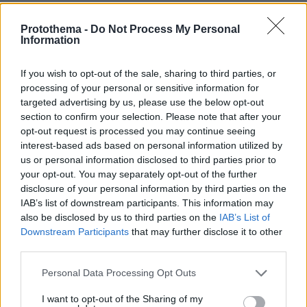
123
Protothema -
Do Not Process My Personal
Information
16.01.2018, 17:29
Τον βιασμό στο όνειρο σου τον είδες;
If you wish to opt-out of the sale, sharing to third parties, or
ΑΠΑΝΤΗΣΗ
processing of your personal or sensitive information for
targeted advertising by us, please use the below opt-out
Με συνοπτικες διαδικασιες..
section to confirm your selection. Please note that after your
opt-out request is processed you may continue seeing
16.01.2018, 17:13
interest-based ads based on personal information utilized by
....κρεμασμα και καψιμο. Μολυνουν τη λεξη
us or personal information disclosed to third parties prior to
ανθρωπος. Αν ενας βιαστης τρωει 10 χρονια, αυτα τα
your opt-out. You may separately opt-out of the further
τερατα που βιαζαν καθημερινα επι χρονια τα παιδια,
disclosure of your personal information by third parties on the
τι αλλη ποινη τους αναλογει;
IAB’s list of downstream participants. This information may
ΑΠΑΝΤΗΣΗ
also be disclosed by us to third parties on the
IAB’s List of
Downstream Participants
that may further disclose it to other
third parties.
Please note that this website/app uses one or more Google
Personal Data Processing Opt Outs
Τζίμι
services and may gather and store information including but
not limited to your visit or usage behaviour. You may click to
I want to opt-out of the Sharing of my
16.01.2018, 16:14