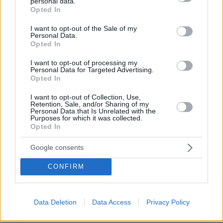
personal data.
grant or deny consent to Google and its third-party tags to
Προοδευτικές καπιταλιστικες χώρες.
Opted In
use your data for below specified purposes in below Google
ΑΠΑΝΤΗΣΗ
consent section.
I want to opt-out of the Sale of my
Personal Data.
Opted In
Πολλοι
16.01.2018, 16:10
I want to opt-out of processing my
Personal Data for Targeted Advertising.
Και αλλος Greek malakas
Opted In
ΑΠΑΝΤΗΣΗ
I want to opt-out of Collection, Use,
Retention, Sale, and/or Sharing of my
Personal Data that Is Unrelated with the
..
Purposes for which it was collected.
Opted In
16.01.2018, 15:29
The greek malakas.
Google consents
ΑΠΑΝΤΗΣΗ
CONFIRM
!?!?!
16.01.2018, 16:27
amerikanaki... gfy!!
Data Deletion
Data Access
Privacy Policy
ΑΠΑΝΤΗΣΗ