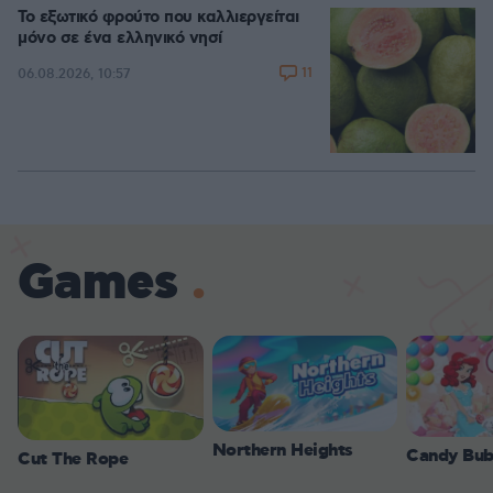
Το εξωτικό φρούτο που καλλιεργείται
μόνο σε ένα ελληνικό νησί
11
06.08.2026, 10:57
Games
Northern Heights
Candy Bub
Cut The Rope