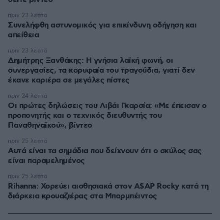
πριν 23 λεπτά
Συνελήφθη αστυνομικός για επικίνδυνη οδήγηση και
απείθεια
πριν 23 λεπτά
Δημήτρης Ξανθάκης: Η γνήσια λαϊκή φωνή, οι
συνεργασίες, τα κορυφαία του τραγούδια, γιατί δεν
έκανε καριέρα σε μεγάλες πίστες
πριν 24 λεπτά
Οι πρώτες δηλώσεις του Λιβάι Γκαρσία: «Με έπεισαν ο
προπονητής και ο τεχνικός διευθυντής του
Παναθηναϊκού», βίντεο
πριν 25 λεπτά
Αυτά είναι τα σημάδια που δείχνουν ότι ο σκύλος σας
είναι παραμελημένος
πριν 25 λεπτά
Rihanna: Χορεύει αισθησιακά στον A$AP Rocky κατά τη
διάρκεια κρουαζιέρας στα Μπαρμπέιντος