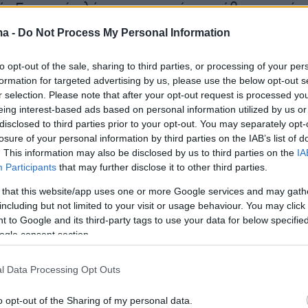
ίπ Ερντογάν λέγοντας: «από το φόβο του ούτ
δεν μπορεί να δώσει. Πού είναι ότι είσαι ηγέτ
ma -
Do Not Process My Personal Information
. «Εγώ μπορώ να πεθάνω για τη χώρα μου.
ίναι να προστατεύεις τη χώρα σου μέχρι τον
to opt-out of the sale, sharing to third parties, or processing of your per
formation for targeted advertising by us, please use the below opt-out s
κκο άμμου», είπε ο Κιλιτσντάρογλου
r selection. Please note that after your opt-out request is processed y
ας «έχουν καταλάβει 18 νησιά και κανείς δε
eing interest-based ads based on personal information utilized by us or
disclosed to third parties prior to your opt-out. You may separately opt-
losure of your personal information by third parties on the IAB’s list of
. This information may also be disclosed by us to third parties on the
IA
Participants
that may further disclose it to other third parties.
 that this website/app uses one or more Google services and may gath
including but not limited to your visit or usage behaviour. You may click 
 to Google and its third-party tags to use your data for below specifi
ogle consent section.
l Data Processing Opt Outs
o opt-out of the Sharing of my personal data.