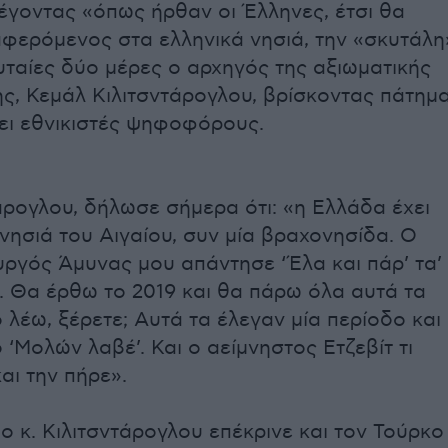
έγοντας «όπως ήρθαν οι Έλληνες, έτσι θα
φερόμενος στα ελληνικά νησιά, την «σκυτάλη
ευταίες δύο μέρες ο αρχηγός της αξιωματικής
ης, Κεμάλ Κιλιτσντάρογλου, βρίσκοντας πάτημ
σει εθνικιστές ψηφοφόρους.
τάρογλου, δήλωσε σήμερα ότι: «η Ελλάδα έχει
 νησιά του Αιγαίου, συν μία βραχονησίδα. Ο
ργός Άμυνας μου απάντησε ‘Έλα και πάρ’ τα’
. Θα έρθω το 2019 και θα πάρω όλα αυτά τα
το λέω, ξέρετε; Αυτά τα έλεγαν μία περίοδο και
 ‘Μολών λαβέ’. Και ο αείμνηστος Ετζεβίτ τι
αι την πήρε».
ο κ. Κιλιτσντάρογλου επέκρινε και τον Τούρκο