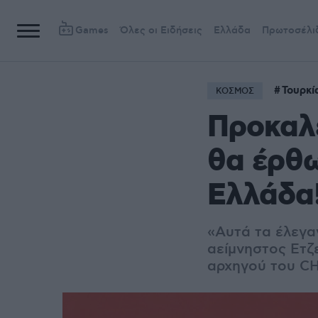
Games
Όλες οι Ειδήσεις
Ελλάδα
Πρωτοσέλι
Τουρκί
ΚΟΣΜΟΣ
Προκαλε
θα έρθω
Ελλάδα
«Αυτά τα έλεγαν
αείμνηστος Ετζε
αρχηγού του C