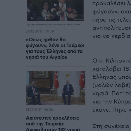
προκαλέσει λ
φύγουν», ανα
πήρε τις τελ
αντιπολίτευσ
20.12.2017, 09:50
για να κερδί
«Όπως ήρθαν θα
φύγουν», λένε οι Τούρκοι
για τους Έλληνες από τα
νησιά του Αιγαίου
O κ. Κιλιτσν
καταλάβει 18
Έλληνας υπου
(μολών λαβέ)
νησιά. Γιατί 
για την Κύπρο
έκανε; Πήγε κ
13.12.2017, 06:36
Απίστευτες προκλήσεις
από την Τουρκία:
Στη συνέχεια 
Αμφισβητούν 132 νησιά