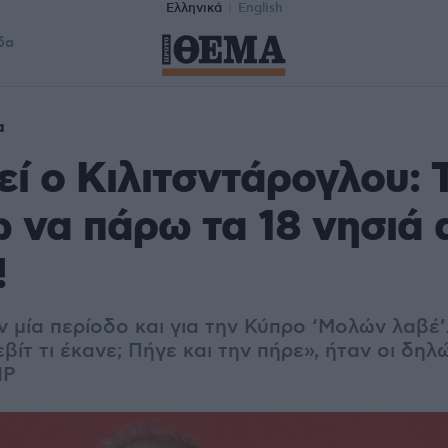
Ελληνικά
English
δα
α
ί ο Κιλιτσντάρογλου: 
 να πάρω τα 18 νησιά 
!
 μία περίοδο και για την Κύπρο ‘Μολών λαβέ’.
βίτ τι έκανε; Πήγε και την πήρε», ήταν οι δηλ
HP