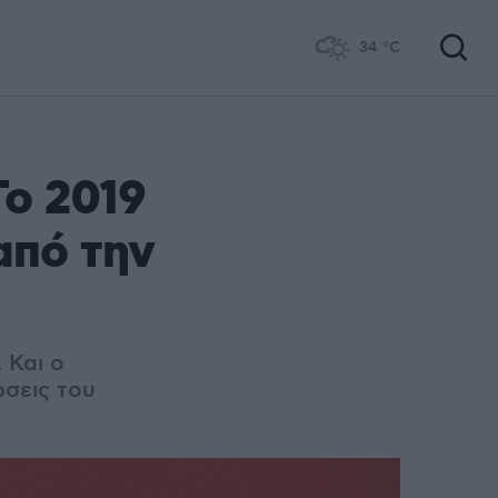
34
°C
Το 2019
από την
 Και ο
ώσεις του