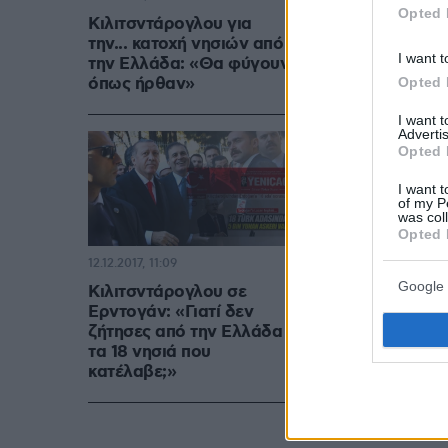
Opted 
Κιλιτσντάρογλου για
την... κατοχή νησιών από
I want t
την Ελλάδα: «Θα φύγουν
όπως ήρθαν»
Opted 
I want 
Advertis
Opted 
I want t
of my P
was col
Opted 
12.12.2017, 11:09
Google 
Κιλιτσντάρογλου σε
Ερντογάν: «Γιατί δεν
ζήτησες από την Ελλάδα
τα 18 νησιά που
κατέλαβε;»