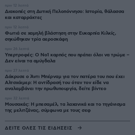
πριν 12 λεπτά
Διακοπές στη Δυτική Πελοπόννησο: Ιστορία, θάλασσα
και καταρράκτες
πριν 12 λεπτά
Φωτιά σε χαμηλή βλάστηση στην Ευκαρπία Κιλκίς,
σηκώθηκαν τρία αεροσκάφη
πριν 26 λεπτά
Υπερτροφές: Ο Νο1 καρπός που πρέπει όλοι να τρώμε –
Δεν είναι τα αμύγδαλα
πριν 27 λεπτά
Δάκρυσε ο Άντι Μπέρναμ για τον πατέρα του που έχει
Αλτσχάιμερ: Η αντίδρασή του όταν τον είδε να
αναλαμβάνει την πρωθυπουργία, δείτε βίντεο
πριν 32 λεπτά
Μουσακάς: Η μπεσαμέλ, τα λαχανικά και το τηγάνισμα
της μελιτζάνας, σύμφωνα με τους σεφ
ΔΕΙΤΕ ΟΛΕΣ ΤΙΣ ΕΙΔΗΣΕΙΣ