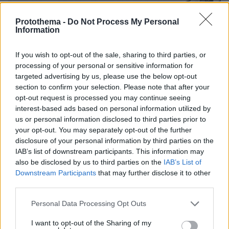
Protothema -
Do Not Process My Personal
Information
If you wish to opt-out of the sale, sharing to third parties, or
processing of your personal or sensitive information for
targeted advertising by us, please use the below opt-out
section to confirm your selection. Please note that after your
opt-out request is processed you may continue seeing
interest-based ads based on personal information utilized by
us or personal information disclosed to third parties prior to
your opt-out. You may separately opt-out of the further
disclosure of your personal information by third parties on the
IAB’s list of downstream participants. This information may
08.08.2026, 10:26
also be disclosed by us to third parties on the
IAB’s List of
Τι έγραφαν οι ξένοι ανταποκριτές σε
Downstream Participants
that may further disclose it to other
τηλεγραφήματά τους από τη Μικρά Ασία το 1921
third parties.
Please note that this website/app uses one or more Google
Personal Data Processing Opt Outs
services and may gather and store information including but
Σε 57χρονη γυναίκα ανήκει η σορός
not limited to your visit or usage behaviour. You may click to
I want to opt-out of the Sharing of my
στον Λυκαβηττό, από πτώση ο