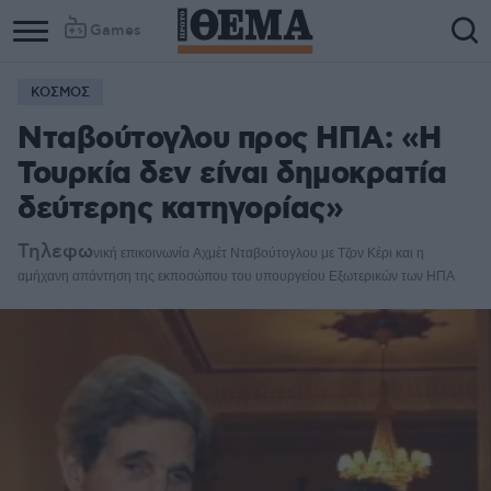
Games
ΚΟΣΜΟΣ
Νταβούτογλου προς ΗΠΑ: «Η
Τουρκία δεν είναι δημοκρατία
δεύτερης κατηγορίας»
Τηλεφω
νική επικοι
νω
νία
Αχμέτ Νταβούτογλου με
Τζον Κέρι και η
αμήχα
νη απά
ντηση της
εκποσώπου του υπουργείου Εξωτερικών των ΗΠΑ