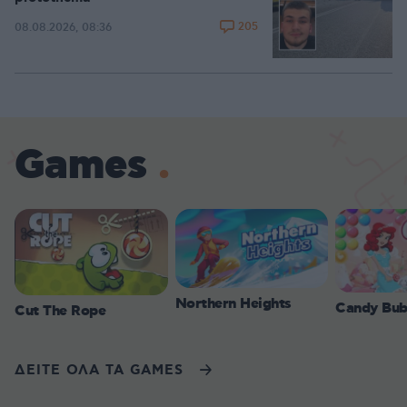
205
08.08.2026, 08:36
Games
Northern Heights
Candy Bub
Cut The Rope
ΔΕΙΤΕ ΟΛΑ ΤΑ GAMES