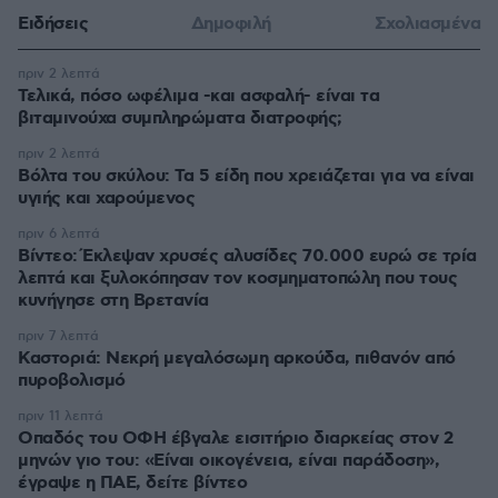
Ειδήσεις
Δημοφιλή
Σχολιασμένα
πριν 2 λεπτά
Τελικά, πόσο ωφέλιμα -και ασφαλή- είναι τα
βιταμινούχα συμπληρώματα διατροφής;
πριν 2 λεπτά
Βόλτα του σκύλου: Τα 5 είδη που χρειάζεται για να είναι
υγιής και χαρούμενος
πριν 6 λεπτά
Βίντεο: Έκλεψαν χρυσές αλυσίδες 70.000 ευρώ σε τρία
λεπτά και ξυλοκόπησαν τον κοσμηματοπώλη που τους
κυνήγησε στη Βρετανία
πριν 7 λεπτά
Καστοριά: Νεκρή μεγαλόσωμη αρκούδα, πιθανόν από
πυροβολισμό
πριν 11 λεπτά
Οπαδός του ΟΦΗ έβγαλε εισιτήριο διαρκείας στον 2
μηνών γιο του: «Είναι οικογένεια, είναι παράδοση»,
έγραψε η ΠΑΕ, δείτε βίντεο