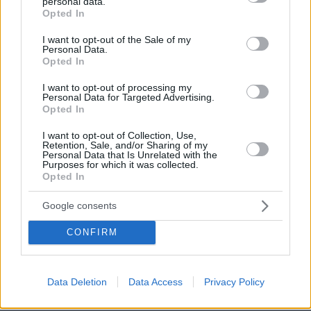
personal data.
θάνατος
grant or deny consent to Google and its third-party tags to
Opted In
use your data for below specified purposes in below Google
54
08.08.2026, 15:07
consent section.
I want to opt-out of the Sale of my
Personal Data.
Opted In
I want to opt-out of processing my
Personal Data for Targeted Advertising.
Συνετρίβη πυροσβεστικό ελικόπτερο
Opted In
ενώ επιχειρούσε σε μεγάλη δασική
πυρκαγιά στη Γιούτα
I want to opt-out of Collection, Use,
Retention, Sale, and/or Sharing of my
08.08.2026, 09:34
Personal Data that Is Unrelated with the
Purposes for which it was collected.
Opted In
Google consents
Προήχθη σε Αστυνόμο Α' η
Κωνσταντία Δημογλίδου
CONFIRM
27
08.08.2026, 14:57
Data Deletion
Data Access
Privacy Policy