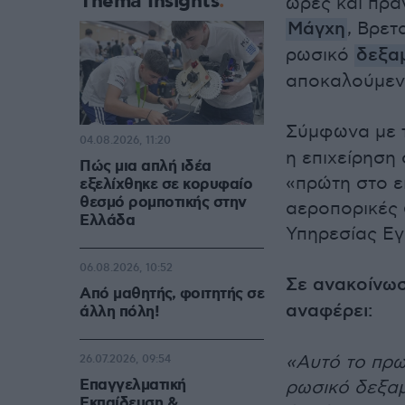
Thema Insights
ώρες και πρα
Μάγχη
, Βρε
ρωσικό
δεξα
αποκαλούμεν
Σύμφωνα με 
04.08.2026, 11:20
η επιχείρηση
Πώς μια απλή ιδέα
«πρώτη στο ε
εξελίχθηκε σε κορυφαίο
θεσμό ρομποτικής στην
αεροπορικές 
Ελλάδα
Υπηρεσίας Εγ
06.08.2026, 10:52
Σε ανακοίνωσ
Από μαθητής, φοιτητής σε
αναφέρει:
άλλη πόλη!
«Αυτό το πρω
26.07.2026, 09:54
Επαγγελματική
ρωσικό δεξαμ
Εκπαίδευση &