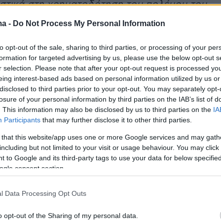
στικά στη χρηματοδότηση του πολέμου του
Ουκρανία. Πρόκειται για την πρώτη επιχείρηση
ma -
Do Not Process My Personal Information
δους που ηγούνται οι βρετανικές δυνάμεις,
να ξεκάθαρο μήνυμα: δεν υπάρχει πουθενά ν
to opt-out of the sale, sharing to third parties, or processing of your per
formation for targeted advertising by us, please use the below opt-out s
ς».
r selection. Please note that after your opt-out request is processed y
eing interest-based ads based on personal information utilized by us or
τεο από το ρεσάλτο στο ρωσικό δεξαμενόπλοιο
disclosed to third parties prior to your opt-out. You may separately opt-
losure of your personal information by third parties on the IAB’s list of
. This information may also be disclosed by us to third parties on the
IA
Participants
that may further disclose it to other third parties.
g, UK forces boarded a Russian tanker in the Englis
 that this website/app uses one or more Google services and may gath
 was secretly helping to bankroll Putin's war in
including but not limited to your visit or usage behaviour. You may click 
 to Google and its third-party tags to use your data for below specifi
ogle consent section.
eration of its kind led by British forces, and a clear
ere is nowhere to hide.
l Data Processing Opt Outs
er.com/RQdw7bmuQw
o opt-out of the Sharing of my personal data.