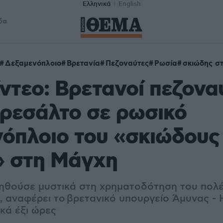
Ελληνικά
English
δα
Δεξαμενόπλοιο
Βρετανία
Πεζοναύτες
Ρωσία
σκιώδης σ
ίντεο: Βρετανοί πεζονα
ρεσάλτο σε ρωσικό
όπλοιο του «σκιώδους
» στη Μάγχη
ηθούσε μυστικά στη χρηματοδότηση του πολέ
, αναφέρει το
βρετανικό υπουργείο Άμυνας - 
κά έξι ώρες