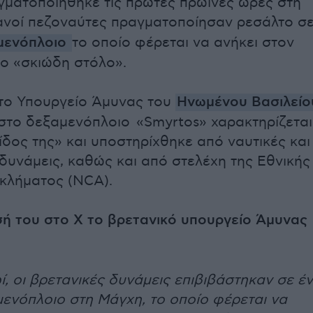
γματοποιήθηκε τις πρώτες πρωινές ώρες στη
τανοί πεζοναύτες πραγματοποίησαν ρεσάλτο σ
μενόπλοιο
το οποίο φέρεται να ανήκει στον
ο «σκιώδη στόλο».
το Υπουργείο Άμυνας του
Ηνωμένου Βασιλείο
 στο δεξαμενόπλοιο «Smyrtos» χαρακτηρίζεται
ίδος της» και υποστηρίχθηκε από ναυτικές και
δυνάμεις, καθώς και από στελέχη της Εθνικής
κλήματος (NCA).
ή του στο Χ το βρετανικό υπουργείο Άμυνας
ί, οι βρετανικές δυνάμεις επιβιβάστηκαν σε έ
ενόπλοιο στη Μάγχη, το οποίο φέρεται να