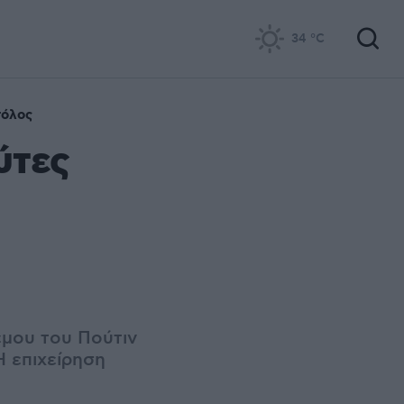
34
°C
τόλος
ύτες
μου του Πούτιν
Η επιχείρηση