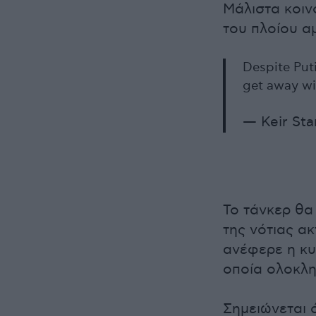
Μάλιστα κοιν
του πλοίου α
Despite Puti
get away wi
— Keir St
Το τάνκερ θα
της νότιας ακ
ανέφερε η κυ
οποία ολοκλη
Σημειώνεται 