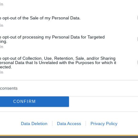
In
y of Defence 🇬🇧 (@DefenceHQ)
June 14, 2026
o opt-out of the Sale of my Personal Data.
In
στόλος»
αποτελείται από παλαιότερα και συχν
ένα πλοία, τα οποία χρησιμοποιούνται για τη
to opt-out of processing my Personal Data for Targeted
ing.
ικού πετρελαίου με στόχο την
παράκαμψη τ
In
ώσεων
. Τα πλοία φέρεται να απενεργοποιούν
o opt-out of Collection, Use, Retention, Sale, and/or Sharing
τοπισμού και να αποκρύπτουν την πραγματική
ersonal Data that Is Unrelated with the Purposes for which it
lected.
ν φορτίων τους.
In
ρωθυπουργός, Κιρ Στάρμερ χαρακτήρισε την
consents
λήγμα σε όσους χρηματοδοτούν τον πόλεμο τ
CONFIRM
οντας ότι
«Παρά τις προσπάθειες του Πούτιν 
 κυρώσεις, δεν θα τον αφήσουμε να τη
Data Deletion
Data Access
Privacy Policy