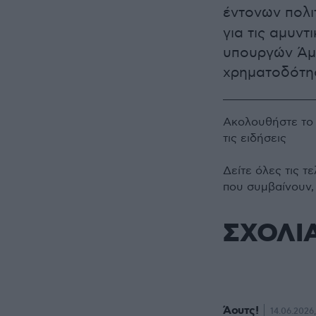
έντονων πολ
για τις αμυν
υπουργών Άμυ
χρηματοδότη
Ακολουθήστε τ
τις ειδήσεις
Δείτε όλες τις τ
που συμβαίνουν,
ΣΧΟΛΙ
Άουτς!
14.06.2026,