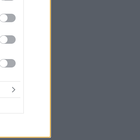
ά
ων
ης
να