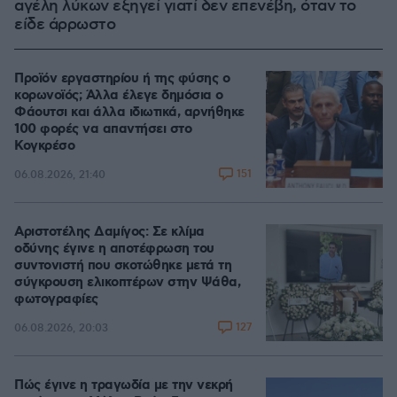
αγέλη λύκων εξηγεί γιατί δεν επενέβη, όταν το
είδε άρρωστο
Προϊόν εργαστηρίου ή της φύσης ο
κορωνοϊός; Άλλα έλεγε δημόσια ο
Φάουτσι και άλλα ιδιωτικά, αρνήθηκε
100 φορές να απαντήσει στο
Κογκρέσο
151
06.08.2026, 21:40
Αριστοτέλης Δαμίγος: Σε κλίμα
οδύνης έγινε η αποτέφρωση του
συντονιστή που σκοτώθηκε μετά τη
σύγκρουση ελικοπτέρων στην Ψάθα,
φωτογραφίες
127
06.08.2026, 20:03
Πώς έγινε η τραγωδία με την νεκρή