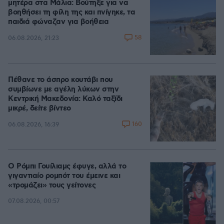
μητέρα στα Μάλια: Βούτηξε για να
βοηθήσει τη φίλη της και πνίγηκε, τα
παιδιά φώναζαν για βοήθεια
58
06.08.2026, 21:23
Πέθανε το άσπρο κουτάβι που
συμβίωνε με αγέλη λύκων στην
Κεντρική Μακεδονία: Καλό ταξίδι
μικρέ, δείτε βίντεο
160
06.08.2026, 16:39
Ο Ρόμπι Γουίλιαμς έφυγε, αλλά το
γιγαντιαίο ρομπότ του έμεινε και
«τρομάζει» τους γείτονες
07.08.2026, 00:57