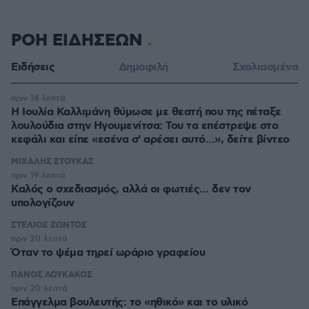
ΡΟΗ ΕΙΔΗΣΕΩΝ
Ειδήσεις
Δημοφιλή
Σχολιασμένα
πριν 14 λεπτά
Η Ιουλία Καλλιμάνη θύμωσε με θεατή που της πέταξε
λουλούδια στην Ηγουμενίτσα: Του τα επέστρεψε στο
κεφάλι και είπε «εσένα σ' αρέσει αυτό...», δείτε βίντεο
ΜΙΧΑΛΗΣ ΣΤΟΥΚΑΣ
πριν 19 λεπτά
Καλός ο σχεδιασμός, αλλά οι φωτιές... δεν τον
υπολογίζουν
ΣΤΕΛΙΟΣ ΖΩΝΤΟΣ
πριν 20 λεπτά
Όταν το ψέμα τηρεί ωράριο γραφείου
ΠΑΝΟΣ ΛΟΥΚΑΚΟΣ
πριν 20 λεπτά
Επάγγελμα βουλευτής: το «ηθικό» και το υλικό