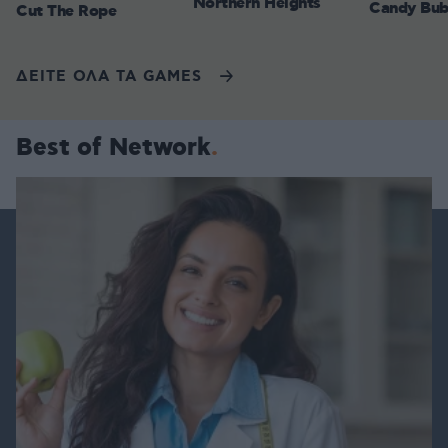
Northern Heights
Candy Bub
Cut The Rope
ΔΕΙΤΕ ΟΛΑ ΤΑ GAMES
Best of Network