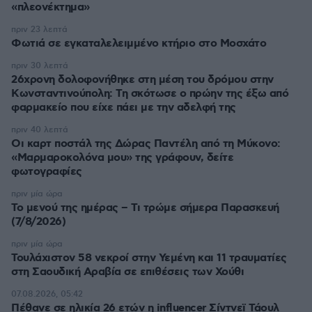
«πλεονέκτημα»
πριν 23 λεπτά
Φωτιά σε εγκαταλελειμμένο κτήριο στο Μοσχάτο
πριν 30 λεπτά
26χρονη δολοφονήθηκε στη μέση του δρόμου στην
Κωνσταντινούπολη: Τη σκότωσε ο πρώην της έξω από
φαρμακείο που είχε πάει με την αδελφή της
πριν 40 λεπτά
Οι καρτ ποστάλ της Δώρας Παντέλη από τη Μύκονο:
«Μαρμαροκολόνα μου» της γράφουν, δείτε
φωτογραφίες
πριν μία ώρα
Το μενού της ημέρας – Τι τρώμε σήμερα Παρασκευή
(7/8/2026)
πριν μία ώρα
Τουλάχιστον 58 νεκροί στην Υεμένη και 11 τραυματίες
στη Σαουδική Αραβία σε επιθέσεις των Χούθι
07.08.2026, 05:42
Πέθανε σε ηλικία 26 ετών η influencer Σίντνεϊ Τάουλ