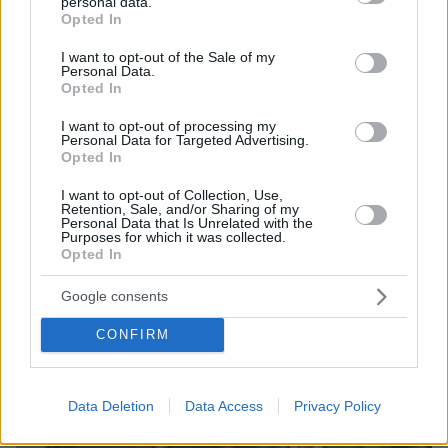
personal data.
grant or deny consent to Google and its third-party tags to
Opted In
use your data for below specified purposes in below Google
consent section.
I want to opt-out of the Sale of my
Personal Data.
Opted In
I want to opt-out of processing my
Personal Data for Targeted Advertising.
Opted In
06.08.2026, 23:17
I want to opt-out of Collection, Use,
Στη ΓΑΔΑ κρατείται η 46χρονη που κατηγορείται
Retention, Sale, and/or Sharing of my
Personal Data that Is Unrelated with the
για την επίθεση στη Marfin, δείτε βίντεο και
Purposes for which it was collected.
φωτογραφίες
Opted In
Google consents
CONFIRM
Data Deletion
Data Access
Privacy Policy