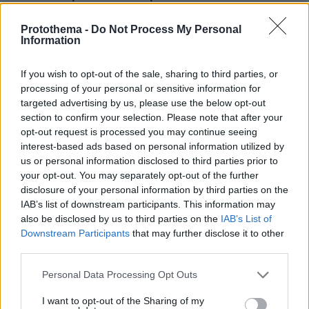
έπειτα από τριετή μάχη με σπάνια μορφή καρκίνου
Protothema -
Do Not Process My Personal
Information
ΔΕΙΤΕ ΟΛΕΣ ΤΙΣ ΕΙΔΗΣΕΙΣ
If you wish to opt-out of the sale, sharing to third parties, or
processing of your personal or sensitive information for
targeted advertising by us, please use the below opt-out
ΤΑ ΠΙΟ ΔΗΜΟΦΙΛΗ
section to confirm your selection. Please note that after your
opt-out request is processed you may continue seeing
interest-based ads based on personal information utilized by
us or personal information disclosed to third parties prior to
your opt-out. You may separately opt-out of the further
disclosure of your personal information by third parties on the
IAB’s list of downstream participants. This information may
also be disclosed by us to third parties on the
IAB’s List of
Downstream Participants
that may further disclose it to other
third parties.
Please note that this website/app uses one or more Google
Personal Data Processing Opt Outs
services and may gather and store information including but
not limited to your visit or usage behaviour. You may click to
I want to opt-out of the Sharing of my