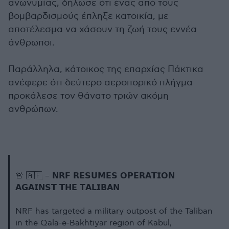
ανωνυμίας, δήλωσε ότι ένας από τους
βομβαρδισμούς έπληξε κατοικία, με
αποτέλεσμα να χάσουν τη ζωή τους εννέα
άνθρωποι.
Παράλληλα, κάτοικος της επαρχίας Πάκτικα
ανέφερε ότι δεύτερο αεροπορικό πλήγμα
προκάλεσε τον θάνατο τριών ακόμη
ανθρώπων.
🚨 🇦🇫 – 𝗡𝗥𝗙 𝗥𝗘𝗦𝗨𝗠𝗘𝗦 𝗢𝗣𝗘𝗥𝗔𝗧𝗜𝗢𝗡
𝗔𝗚𝗔𝗜𝗡𝗦𝗧 𝗧𝗛𝗘 𝗧𝗔𝗟𝗜𝗕𝗔𝗡
NRF has targeted a military outpost of the Taliban
in the Qala-e-Bakhtiyar region of Kabul,