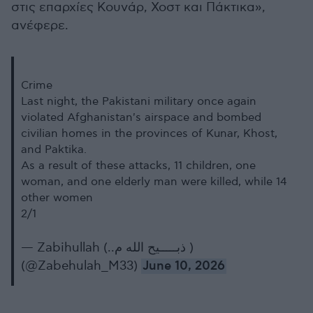
στις επαρχίες Κουνάρ, Χοστ και Πάκτικα»,
ανέφερε.
Crime
Last night, the Pakistani military once again
violated Afghanistan's airspace and bombed
civilian homes in the provinces of Kunar, Khost,
and Paktika.
As a result of these attacks, 11 children, one
woman, and one elderly man were killed, while 14
other women
2/1
— Zabihullah (..ذبـــــیح الله م )
(@Zabehulah_M33)
June 10, 2026