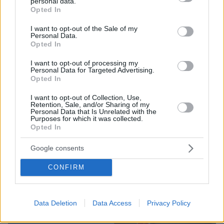
personal data.
grant or deny consent to Google and its third-party tags to
10.06.2026, 18:25
Opted In
use your data for below specified purposes in below Google
Αφγανιστάν: Δύο νεκροί σε διαδήλωση για τα
consent section.
I want to opt-out of the Sale of my
δικαιώματα των γυναικών
Personal Data.
Λίγες δεκάδες ανθρωποι συμμετείχαν στη
Opted In
διαδήλωση παρά την έντονη παρουσία των δυνάμεων
I want to opt-out of processing my
ασφαλείας - Πολλοί ξυλοκοπήθηκαν πριν
Personal Data for Targeted Advertising.
συλληφθούν
Opted In
I want to opt-out of Collection, Use,
Retention, Sale, and/or Sharing of my
Personal Data that Is Unrelated with the
Purposes for which it was collected.
Opted In
Google consents
CONFIRM
Data Deletion
Data Access
Privacy Policy