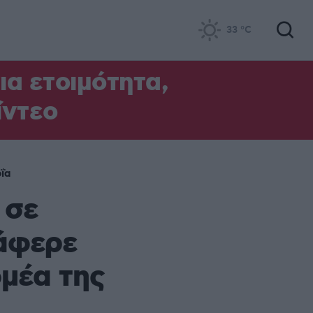
33
°C
α ετοιμότητα,
ίντεο
ΐα
 σε
τάφερε
ομέα της