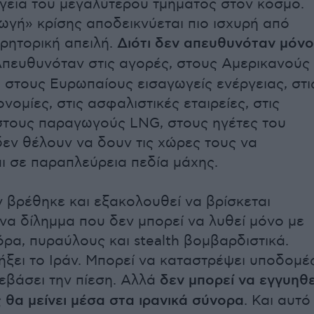
ργεια του μεγαλύτερου τμήματος στον κόσμο.
ωγή» κρίσης αποδεικνύεται πιο ισχυρή από
ρητορική απειλή.
Διότι δεν απευθυνόταν μόνο
πευθυνόταν στις αγορές, στους Αμερικανούς
 στους Ευρωπαίους εισαγωγείς ενέργειας, στι
ονομίες, στις ασφαλιστικές εταιρείες, στις
 στους παραγωγούς LNG, στους ηγέτες του
εν θέλουν να δουν τις χώρες τους να
ι σε παραπλεύρεια πεδία μάχης.
 βρέθηκε και εξακολουθεί να βρίσκεται
να δίλημμα που δεν μπορεί να λυθεί μόνο με
α, πυραύλους και stealth βομβαρδιστικά.
ήξει το Ιράν. Μπορεί να καταστρέψει υποδομές
εβάσει την πίεση. Αλλά
δεν μπορεί να εγγυηθε
ς θα μείνει μέσα στα ιρανικά σύνορα
. Και αυτό