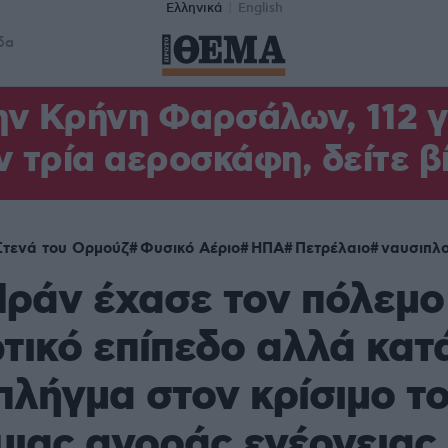
Ελληνικά
English
δα
ν Κρήνη Φαρσάλων, 112 γι
ν τρία αεροσκάφη, δείτε β
Στενά του Ορμούζ
Φυσικό Αέριο
ΗΠΑ
Πετρέλαιο
ναυσιπλο
Ιράν έχασε τον πόλεμο
τικό επίπεδο αλλά κα
πλήγμα στον κρίσιμο τ
ιας αγοράς ενέργειας