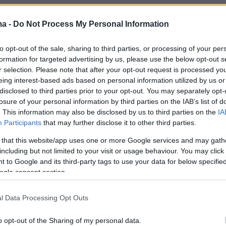
 κρίσιμο σημείο.
Το Ιράν δεν χρειάστηκε να γίν
ma -
Do Not Process My Personal Information
πό τους αντιπάλους του.
Χρειάστηκε να βρει
αι πιο ευάλωτοι. Και το βρήκε στα
Στενά του
to opt-out of the sale, sharing to third parties, or processing of your per
formation for targeted advertising by us, please use the below opt-out s
ς ενεργειακές εγκαταστάσεις του Κόλπου και
r selection. Please note that after your opt-out request is processed y
η της παγκόσμιας οικονομίας από μια
eing interest-based ads based on personal information utilized by us or
disclosed to third parties prior to your opt-out. You may separately opt-
ωρίδα νερού που μπορεί να γίνει, μέσα σε λίγ
losure of your personal information by third parties on the IAB’s list of
μιο σημείο ασφυξίας.
. This information may also be disclosed by us to third parties on the
IA
Participants
that may further disclose it to other third parties.
 της Τεχεράνης στηρίχθηκε σε αυτό που
 that this website/app uses one or more Google services and may gath
οκαλούν
«τριγωνική πίεση».
Όχι απευθείας
including but not limited to your visit or usage behaviour. You may click 
 to Google and its third-party tags to use your data for below specifi
ε τον ισχυρότερο αντίπαλο, αλλά χτύπημα σε
ogle consent section.
ευάλωτους παίκτες, οι οποίοι έχουν άμεση
ον ισχυρό. Στην προκειμένη περίπτωση, αυτοί 
l Data Processing Opt Outs
α κράτη του
Κόλπου - Κατάρ, Σαουδική Αραβία
μένα Αραβικά Εμιράτα.
Χώρες στρατιωτικά
o opt-out of the Sharing of my personal data.