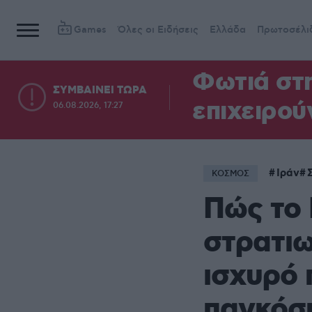
Games
Όλες οι Ειδήσεις
Ελλάδα
Πρωτοσέλι
Φωτιά στη
ΣΥΜΒΑΙΝΕΙ ΤΩΡΑ
επιχειρού
06.08.2026, 17:27
Ιράν
ΚΟΣΜΟΣ
Πώς το 
στρατιω
ισχυρό 
παγκόσμ