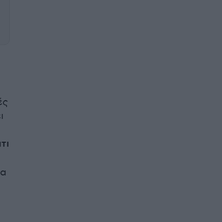
ές
ι
τι
να