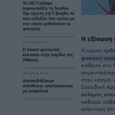
Το DEI College
παρουσιάζει τη Sophia.
Την πρώτη 24/7 βοηθό AI
που αλλάζει τον τρόπο με
τον οποίο μαθαίνουν οι
φοιτητές
Η εξίσωση 
03.08.2026, 10:56
Η Smart φοιτητική
Η καμπή ήρθε
κατοικία στην καρδιά της
φυσικού αερί
Αθήνας
επίθεση στο 
σημαντικότε
29.07.2026, 09:39
στον κόσμο, 
Διασκεδάζουμε
υπεύθυνα, επιστρέφουμε
Σαουδική Αραβ
με ασφάλεια
πόλεμος απέκ
καθαρό: κάθε
απάντηση στη