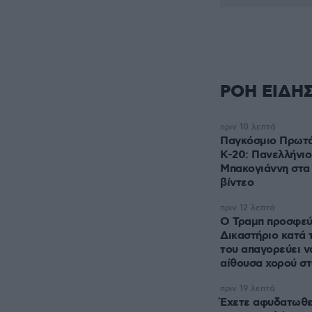
ΡΟΗ ΕΙΔΗ
πριν 10 λεπτά
Παγκόσμιο Πρωτά
Κ-20: Πανελλήνιο
Μπακογιάννη στα 
βίντεο
πριν 12 λεπτά
Ο Τραμπ προσφεύ
Δικαστήριο κατά 
του απαγορεύει ν
αίθουσα χορού σ
πριν 19 λεπτά
Έχετε αφυδατωθεί