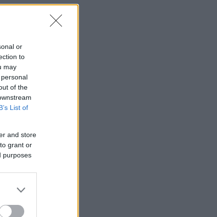
sonal or
ection to
ou may
 personal
out of the
 downstream
B’s List of
er and store
to grant or
ed purposes