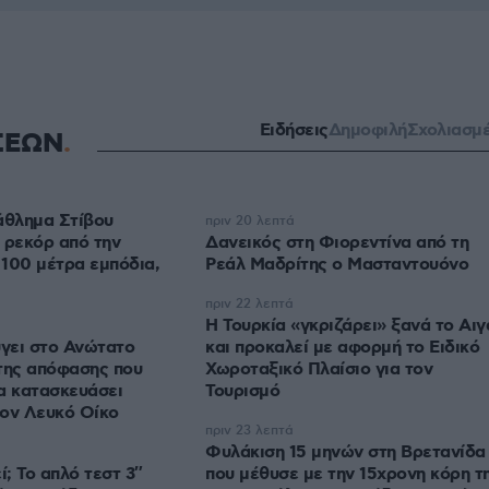
Ειδήσεις
Δημοφιλή
Σχολιασμ
ΣΕΩΝ
θλημα Στίβου
πριν 20 λεπτά
 ρεκόρ από την
Δανεικός στη Φιορεντίνα από τη
100 μέτρα εμπόδια,
Ρεάλ Μαδρίτης ο Μασταντουόνο
πριν 22 λεπτά
Η Τουρκία «γκριζάρει» ξανά το Αιγ
γει στο Ανώτατο
και προκαλεί με αφορμή το Ειδικό
της απόφασης που
Χωροταξικό Πλαίσιο για τον
α κατασκευάσει
Τουρισμό
τον Λευκό Οίκο
πριν 23 λεπτά
Φυλάκιση 15 μηνών στη Βρετανίδα
; Το απλό τεστ 3″
που μέθυσε με την 15χρονη κόρη τ