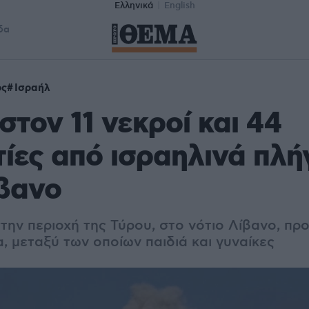
Ελληνικά
English
δα
ος
Ισραήλ
στον 11 νεκροί και 44
ίες από ισραηλινά πλ
βανο
στην περιοχή της Τύρου, στο νότιο Λίβανο, π
, μεταξύ των οποίων παιδιά και γυναίκες