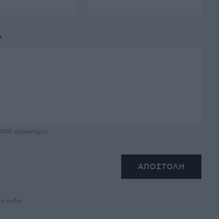
*
2500
χαρακτήρες
κά πεδία