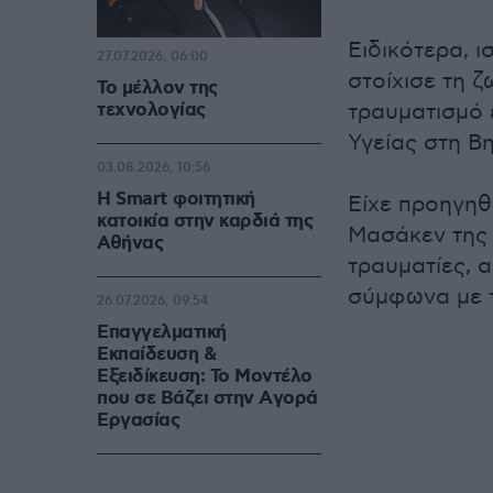
Ειδικότερα, 
27.07.2026, 06:00
στοίχισε τη 
Το μέλλον της
τεχνολογίας
τραυματισμό 
Υγείας στη Β
03.08.2026, 10:56
Η Smart φοιτητική
Είχε προηγηθ
κατοικία στην καρδιά της
Μασάκεν της 
Αθήνας
τραυματίες, α
σύμφωνα με τ
26.07.2026, 09:54
Επαγγελματική
Εκπαίδευση &
Εξειδίκευση: Το Mοντέλο
που σε Bάζει στην Aγορά
Eργασίας