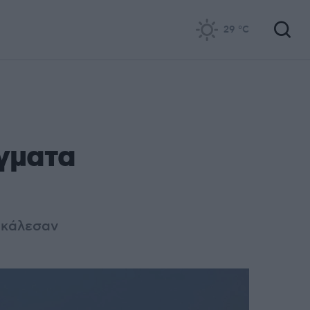
29
°C
ήγματα
ροκάλεσαν