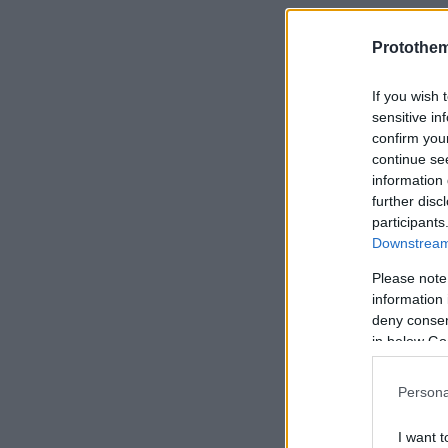
Protothe
If you wish 
sensitive in
confirm you
continue se
information 
further disc
participants
Downstream 
Please note
information 
deny consent
in below Go
Persona
I want t