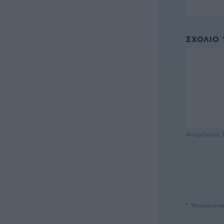
ΣΧΌΛΙΟ 
Απομένουν
* Υποχρεωτι