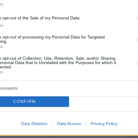
In
o opt-out of the Sale of my Personal Data.
protothema.gr στο Google News
ο
και μάθετε πρώτοι όλες
In
to opt-out of processing my Personal Data for Targeted
ing.
Ειδήσεις
ελευταίες
από την Ελλάδα και τον Κόσμο, τη στιγ
In
Protothema.gr
 στο
o opt-out of Collection, Use, Retention, Sale, and/or Sharing
ersonal Data that Is Unrelated with the Purposes for which it
lected.
Α
ΠΡΟΣΘΗΚΗ ΣΧΟΛΙΟΥ
In
consents
CONFIRM
ΘΗΚΗ ΣΧΟΛΙΟΥ
Data Deletion
Data Access
Privacy Policy
*
EMAIL