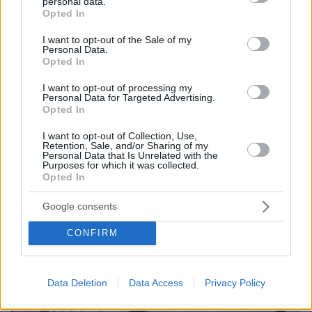
personal data.
ΤΑ ΠΙΟ ΔΗΜΟΦΙΛΗ
grant or deny consent to Google and its third-party tags to
Opted In
use your data for below specified purposes in below Google
consent section.
I want to opt-out of the Sale of my
Personal Data.
Opted In
I want to opt-out of processing my
Personal Data for Targeted Advertising.
Opted In
I want to opt-out of Collection, Use,
Retention, Sale, and/or Sharing of my
Personal Data that Is Unrelated with the
Purposes for which it was collected.
Opted In
Google consents
CONFIRM
Data Deletion
Data Access
Privacy Policy