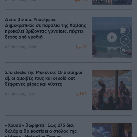
05.08.2026, 19:53
Δείτε βίντεο: Υποψήφιος
Δημοκρατικός σε παραλία της Χαβάης
προκαλεί βρίζοντας γυναίκες, πέφτει
ξερός από γροθιά
52
05.08.2026, 21:28
Loaded
:
100.00%
Στα decks της Μυκόνου: Οι διάσημοι
dj, οι αμοιβές τους και οι sold out
ξέφρενες μέρες και νύχτες
88
05.08.2026, 15:21
«Χρυσά» θωρηκτά: Έως 275 δισ.
δολάρια θα κοστίσει ο στόλος της