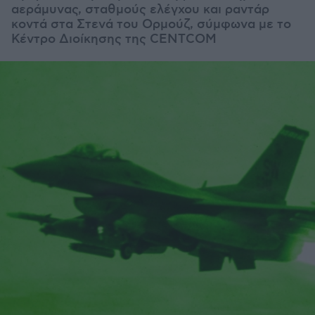
αεράμυνας, σταθμούς ελέγχου και ραντάρ
κοντά στα Στενά του Ορμούζ, σύμφωνα με το
Κέντρο Διοίκησης της CENTCOM