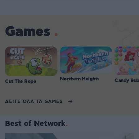
Games
Northern Heights
Candy Bub
Cut The Rope
ΔΕΙΤΕ ΟΛΑ ΤΑ GAMES
Best of Network