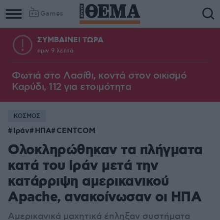
Games
ΣΥΜΒΑΙΝΕΙ ΤΩΡΑ
πριν 9 λεπτά
Φωτιά στο Λασίθι, κοντά στον οικισμό
Καρύδι, 112 για ετοιμότητα
ΚΟΣΜΟΣ
Ιράν
ΗΠΑ
CENTCOM
Ολοκληρώθηκαν τα πλήγματα
κατά του Ιράν μετά την
κατάρριψη αμερικανικού
Apache, ανακοίνωσαν οι ΗΠΑ
Αμερικανικά μαχητικά έπληξαν συστήματα