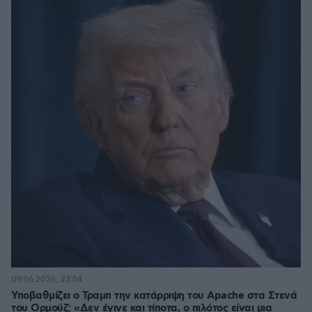
09.06.2026, 23:54
Υποβαθμίζει ο Τραμπ την κατάρριψη του Apache στα Στενά
του Ορμούζ: «Δεν έγινε και τίποτα, ο πιλότος είναι μια