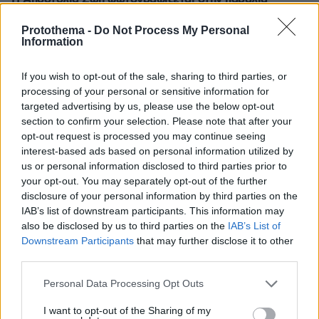
«χαρούμενη, γεμάτη αλμύρα»
Protothema -
Do Not Process My Personal
πριν μία ώρα
Information
Έρευνα σε βάρος 116 αστυνομικών στην Κόστα Ρίκα για
διασυνδέσεις με το οργανωμένο έγκλημα
If you wish to opt-out of the sale, sharing to third parties, or
πριν μία ώρα
processing of your personal or sensitive information for
Το μενού της ημέρας – Τι τρώμε σήμερα Πέμπτη
targeted advertising by us, please use the below opt-out
(6/8/2026)
section to confirm your selection. Please note that after your
opt-out request is processed you may continue seeing
06.08.2026, 05:45
interest-based ads based on personal information utilized by
Δύο εκρήξεις κοντά σε δεξαμενόπλοιο στα Στενά του
us or personal information disclosed to third parties prior to
Ορμούζ, ασφαλές το πλήρωμα
your opt-out. You may separately opt-out of the further
06.08.2026, 05:30
disclosure of your personal information by third parties on the
Έρευνα για το περιστατικό με το Marine One και
IAB’s list of downstream participants. This information may
επιβατικό αεροσκάφος: «Ο Τραμπ δεν κινδύνευσε»
also be disclosed by us to third parties on the
IAB’s List of
Downstream Participants
that may further disclose it to other
third parties.
ΔΕΙΤΕ ΟΛΕΣ ΤΙΣ ΕΙΔΗΣΕΙΣ
Please note that this website/app uses one or more Google
Personal Data Processing Opt Outs
services and may gather and store information including but
not limited to your visit or usage behaviour. You may click to
I want to opt-out of the Sharing of my