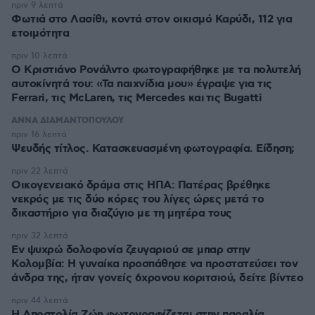
πριν 9 λεπτά
Φωτιά στο Λασίθι, κοντά στον οικισμό Καρύδι, 112 για
ετοιμότητα
πριν 10 λεπτά
Ο Κριστιάνο Ρονάλντο φωτογραφήθηκε με τα πολυτελή
αυτοκίνητά του: «Τα παιχνίδια μου» έγραψε για τις
Ferrari, τις McLaren, τις Mercedes και τις Bugatti
ΑΝΝΑ ΔΙΑΜΑΝΤΟΠΟΥΛΟΥ
πριν 16 λεπτά
Ψευδής τίτλος. Κατασκευασμένη φωτογραφία. Είδηση;
πριν 22 λεπτά
Οικογενειακό δράμα στις ΗΠΑ: Πατέρας βρέθηκε
νεκρός με τις δύο κόρες του λίγες ώρες μετά το
δικαστήριο για διαζύγιο με τη μητέρα τους
πριν 32 λεπτά
Εν ψυχρώ δολοφονία ζευγαριού σε μπαρ στην
Κολομβία: Η γυναίκα προσπάθησε να προστατεύσει τον
άνδρα της, ήταν γονείς 6χρονου κοριτσιού, δείτε βίντεο
πριν 44 λεπτά
H Αποστολία Ζώη φωτογραφίζεται στην παραλία