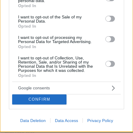
personal data.
grant or deny consent to Google and its third-party tags to
Opted In
use your data for below specified purposes in below Google
consent section.
I want to opt-out of the Sale of my
Personal Data.
Opted In
I want to opt-out of processing my
Personal Data for Targeted Advertising.
Opted In
I want to opt-out of Collection, Use,
Retention, Sale, and/or Sharing of my
Personal Data that Is Unrelated with the
Purposes for which it was collected.
Opted In
Google consents
CONFIRM
Data Deletion
Data Access
Privacy Policy
07.08.2026, 15:59