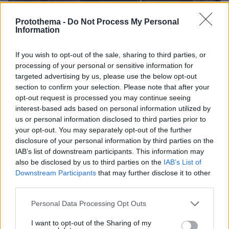
Protothema -
Do Not Process My Personal
Information
If you wish to opt-out of the sale, sharing to third parties, or
processing of your personal or sensitive information for
targeted advertising by us, please use the below opt-out
section to confirm your selection. Please note that after your
opt-out request is processed you may continue seeing
interest-based ads based on personal information utilized by
us or personal information disclosed to third parties prior to
your opt-out. You may separately opt-out of the further
disclosure of your personal information by third parties on the
IAB’s list of downstream participants. This information may
also be disclosed by us to third parties on the
IAB’s List of
Downstream Participants
that may further disclose it to other
07.08.2026, 18:22
third parties.
«Πόσα θέλεις για το κορίτσι;»: Τουρίστας στην
Κρήτη ζητά... τιμή για να ασελγήσει σε ανήλικη, τι
Please note that this website/app uses one or more Google
Personal Data Processing Opt Outs
καταγγέλλει ο ιδιοκτήτης επιχείρησης
services and may gather and store information including but
not limited to your visit or usage behaviour. You may click to
I want to opt-out of the Sharing of my