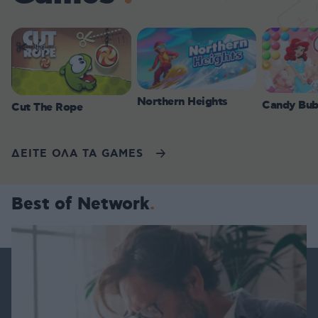
Northern Heights
Candy Bub
Cut The Rope
ΔΕΙΤΕ ΟΛΑ ΤΑ GAMES
Best of Network