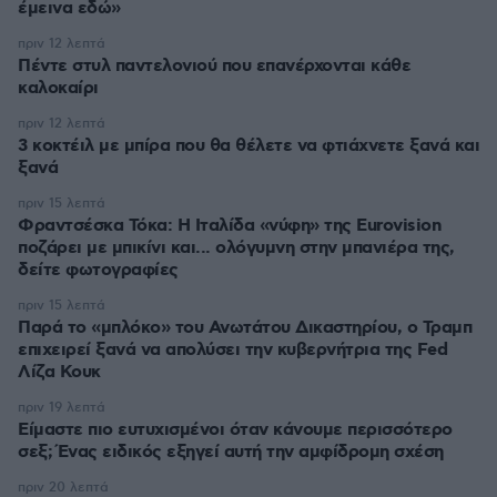
έμεινα εδώ»
πριν 12 λεπτά
Πέντε στυλ παντελονιού που επανέρχονται κάθε
καλοκαίρι
πριν 12 λεπτά
3 κοκτέιλ με μπίρα που θα θέλετε να φτιάχνετε ξανά και
ξανά
πριν 15 λεπτά
Φραντσέσκα Τόκα: Η Ιταλίδα «νύφη» της Eurovision
ποζάρει με μπικίνι και... ολόγυμνη στην μπανιέρα της,
δείτε φωτογραφίες
πριν 15 λεπτά
Παρά το «μπλόκο» του Ανωτάτου Δικαστηρίου, ο Τραμπ
επιχειρεί ξανά να απολύσει την κυβερνήτρια της Fed
Λίζα Κουκ
πριν 19 λεπτά
Είμαστε πιο ευτυχισμένοι όταν κάνουμε περισσότερο
σεξ; Ένας ειδικός εξηγεί αυτή την αμφίδρομη σχέση
πριν 20 λεπτά