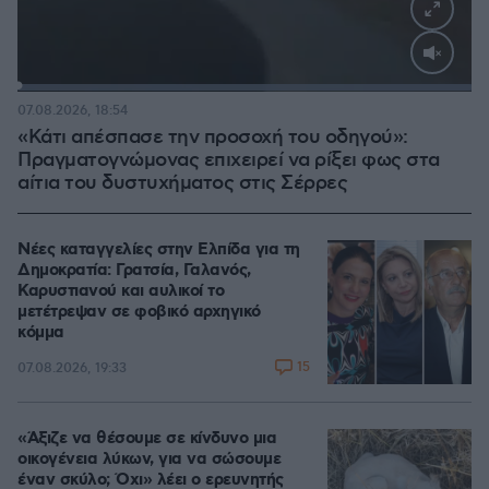
Loaded
:
100.00%
07.08.2026, 18:54
«Κάτι απέσπασε την προσοχή του οδηγού»:
Πραγματογνώμονας επιχειρεί να ρίξει φως στα
αίτια του δυστυχήματος στις Σέρρες
Νέες καταγγελίες στην Ελπίδα για τη
Δημοκρατία: Γρατσία, Γαλανός,
Καρυστιανού και αυλικοί το
μετέτρεψαν σε φοβικό αρχηγικό
κόμμα
15
07.08.2026, 19:33
«Άξιζε να θέσουμε σε κίνδυνο μια
οικογένεια λύκων, για να σώσουμε
έναν σκύλο; Όχι» λέει ο ερευνητής