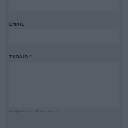
EMAIL
ΣΧΌΛΙΟ *
Απομένουν
2500
χαρακτήρες