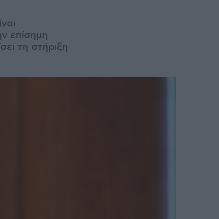
ίναι
ην επίσημη
σει τη στήριξη