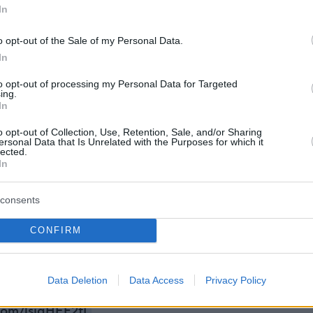
ύο θητείες. Ωστόσο, η επιλογή αυτή ενδέχεται
In
 να μην βρίσκεται πλέον στα χέρια του.
o opt-out of the Sale of my Personal Data.
In
εξελίσσεται γρήγορα και παραμένει εξαιρετικ
to opt-out of processing my Personal Data for Targeted
ing.
σο παρακάτω παρουσιάζονται ορισμένα πιθα
In
το πώς μπορεί να εξελιχθούν τα πράγματα τις
o opt-out of Collection, Use, Retention, Sale, and/or Sharing
ersonal Data that Is Unrelated with the Purposes for which it
ρες και εβδομάδες.
lected.
In
consents
est, a former minister, has threatened to launch a
hallenge against Sir Keir Starmer after the prime
CONFIRM
ed down calls to quit in the wake of disastrous local
lts.
Data Deletion
Data Access
Privacy Policy
here:
https://t.co/4WXtzbWnPy
.com/lsigHEF2tL