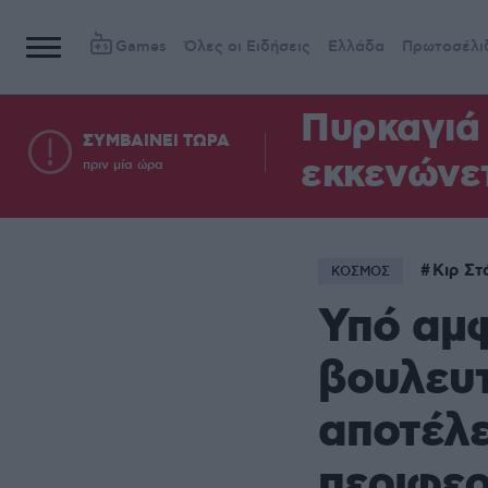
Games
Όλες οι Ειδήσεις
Ελλάδα
Πρωτοσέλι
Πυρκαγιά 
ΣΥΜΒΑΙΝΕΙ ΤΩΡΑ
εκκενώνετ
πριν μία ώρα
Κιρ Στ
ΚΟΣΜΟΣ
Υπό αμ
βουλευτ
αποτέλε
περιφε