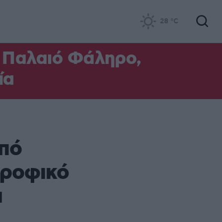
28
°C
ο Παλαιό Φάληρο,
ία
πό
τροφικό
ι