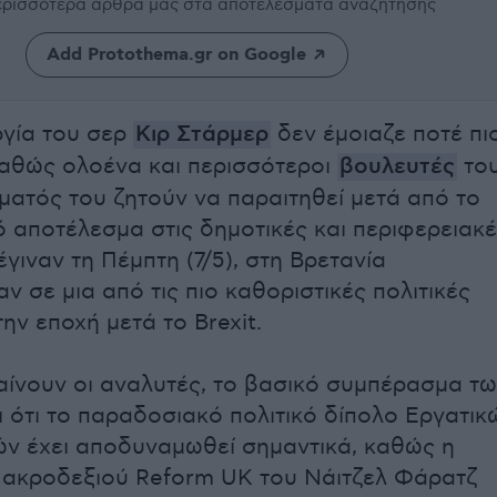
περισσότερα άρθρα μας
στα αποτελέσματα αναζήτησης
Add Protothema.gr on Google
γία του σερ
Κιρ Στάρμερ
δεν έμοιαζε ποτέ πι
αθώς ολοένα και περισσότεροι
βουλευτές
το
μματός του ζητούν να παραιτηθεί μετά από το
 αποτέλεσμα στις δημοτικές και περιφερειακ
γιναν τη Πέμπτη (7/5), στη Βρετανία
αν σε μια από τις πιο καθοριστικές πολιτικές
ην εποχή μετά το Brexit.
ίνουν οι αναλυτές, το βασικό συμπέρασμα τ
ι ότι το παραδοσιακό πολιτικό δίπολο Εργατικ
ών έχει αποδυναμωθεί σημαντικά, καθώς η
 ακροδεξιού Reform UK του Νάιτζελ Φάρατζ