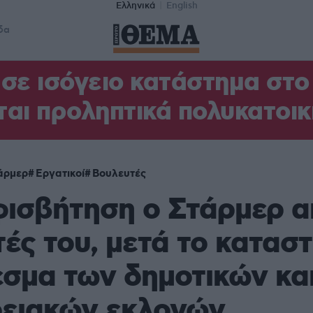
Ελληνικά
English
δα
σε ισόγειο κατάστημα στ
αι προληπτικά πολυκατοικ
άρμερ
Εργατικοί
Βουλευτές
φισβήτηση ο Στάρμερ α
ές του, μετά το κατασ
σμα των δημοτικών κα
ρειακών εκλογών