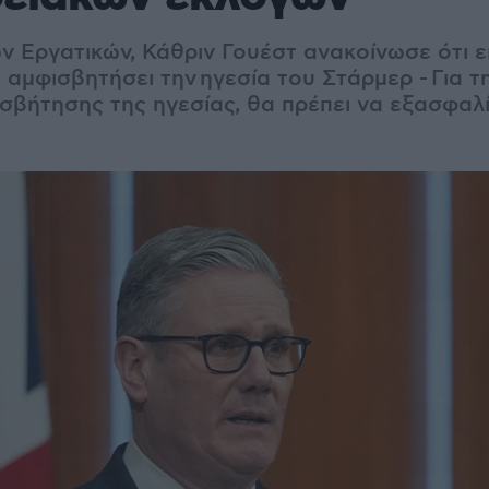
ν Εργατικών, Κάθριν Γουέστ ανακοίνωσε ότι ε
 αμφισβητήσει την ηγεσία του Στάρμερ - Για τ
σβήτησης της ηγεσίας, θα πρέπει να εξασφαλί