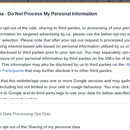
ει το πολιτικό σκηνικό στο Ηνωμένο Βασίλειο
ma -
Do Not Process My Personal Information
 της Αγγλίας, το Reform UK κατέγραψε μεγάλ
to opt-out of the sale, sharing to third parties, or processing of your per
formation for targeted advertising by us, please use the below opt-out s
οντας 1.451 περισσότερους συμβούλους σε
r selection. Please note that after your opt-out request is processed y
 προηγούμενη εκλογική αναμέτρηση. Οι
eing interest-based ads based on personal information utilized by us or
ησαν επίσης τη δύναμή τους κατά 441
disclosed to third parties prior to your opt-out. You may separately opt-
losure of your personal information by third parties on the IAB’s list of
ενώ οι Φιλελεύθεροι Δημοκράτες κέρδισαν 1
. This information may also be disclosed by us to third parties on the
IA
Participants
that may further disclose it to other third parties.
 that this website/app uses one or more Google services and may gath
μαντικές απώλειες κατέγραψαν τα δύο μεγάλα
including but not limited to your visit or usage behaviour. You may click 
Εργατικοί έχασαν 1.496 δημοτικούς συμβούλου
 to Google and its third-party tags to use your data for below specifi
ogle consent section.
ρητικοί υποχώρησαν κατά 563 έδρες.
l Data Processing Opt Outs
ός έχει δεσμευτεί ότι θα συνεχίσει τη μάχη,
λιστα να εννοηθεί ότι θα μπορούσε να
o opt-out of the Sharing of my personal data.