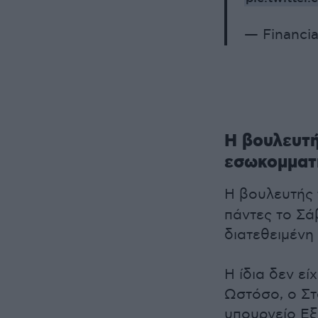
— Financi
Η βουλευτή
εσωκομματ
Η βουλευτής
πάντες το Σάβ
διατεθειμένη
Η ίδια δεν εί
Ωστόσο, ο Στ
υπουργείο Εξ