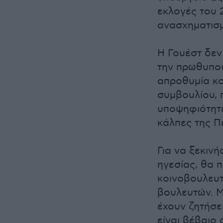
εκλογές του 
ανασχηματισμ
Η Γουέστ δεν
την πρωθυπο
απροθυμία κ
συμβουλίου, 
υποψηφιότητε
κάλπες της Π
Για να ξεκιν
ηγεσίας, θα 
κοινοβουλευτ
βουλευτών. Μ
έχουν ζητήσε
είναι βέβαιο 