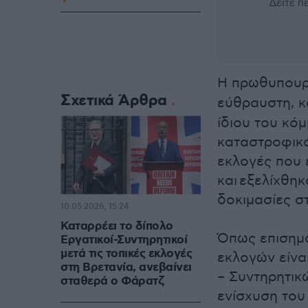
Δείτε 
Η πρωθυπουρ
Σχετικά Άρθρα
εύθραυστη, κ
ίδιου του κό
καταστροφικό
εκλογές που έ
και εξελίχθηκ
δοκιμασίες στ
10.05.2026, 15:24
Καταρρέει το δίπολο
Όπως επισημα
Εργατικοί-Συντηρητικοί
μετά τις τοπικές εκλογές
εκλογών είνα
στη Βρετανία, ανεβαίνει
– Συντηρητικ
σταθερά ο Φάρατζ
ενίσχυση του