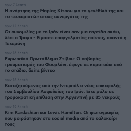
πριν 7 λεπτά
Η ανάρτηση της Μαρίας Κίτσου για τα γενέθλιά της και
το «ευχαριστώ» στους συνεργάτες της
πριν 12 λεπτά
Οι συνομιλίες με το Ιράν είναι σαν μια παρτίδα σκάκι,
λέει ο Τραμπ - Είμαστε επαγγελματίες παίκτες, απαντά η
Τεχεράνη
πριν 16 λεπτά
Ευρωπαϊκό Πρωτάθλημα Στίβου: Ο σοβαρός
τραυματισμός του Φουρλάνι, έφυγε σε καροτσάκι από
το στάδιο, δείτε βίντεο
πριν 16 λεπτά
Καταζητούμενος από την Ιντερπόλ ο νέος επικεφαλής
του Συμβουλίου Ασφαλείας του Ιράν: Είχε ρόλο σε
τρομοκρατική επίθεση στην Αργεντινή με 85 νεκρούς
πριν 19 λεπτά
Kim Kardashian και Lewis Hamilton: Οι φωτογραφίες
που μοιράστηκαν στα social media από το καλοκαίρι
τους