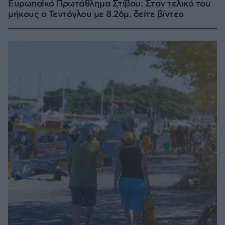
Ευρωπαϊκό Πρωτάθλημα Στίβου: Στον τελικό του
μήκους ο Τεντόγλου με 8.26μ, δείτε βίντεο