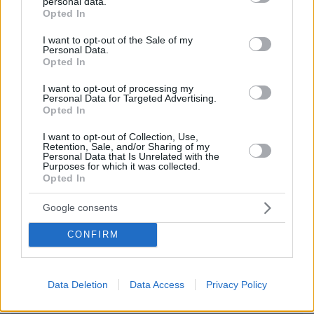
Τι με αυτό?Δεν καταλαβαίνω..🤔
personal data.
grant or deny consent to Google and its third-party tags to
Opted In
use your data for below specified purposes in below Google
ΑΠΑΝΤΗΣΗ
consent section.
I want to opt-out of the Sale of my
Personal Data.
Άνοια
Opted In
15.06.2026, 22:18
Τι δεν καταλαβαίνεις;
I want to opt-out of processing my
Personal Data for Targeted Advertising.
ΑΠΑΝΤΗΣΗ
Opted In
I want to opt-out of Collection, Use,
Βαγγέλης
Retention, Sale, and/or Sharing of my
Personal Data that Is Unrelated with the
15.06.2026, 21:57
Purposes for which it was collected.
Δεν καταλαβαίνεις το πόσο χειριστικός είναι;
Opted In
ΑΠΑΝΤΗΣΗ
Google consents
Με
CONFIRM
15.06.2026, 23:25
Μια παρατεταμένη χειραψία,πώς είναι
χειριστικος??
Data Deletion
Data Access
Privacy Policy
ΑΠΑΝΤΗΣΗ