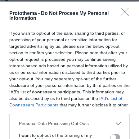
Τρομπass
ΑΠΑΝΤΗΣΗ
Protothema -
Do Not Process My Personal
Information
Σολ
If you wish to opt-out of the sale, sharing to third parties, or
15.06.2026, 21:55
processing of your personal or sensitive information for
Η Ρωσία μπήκε - βγήκε από τους G7 δύο φορές.
targeted advertising by us, please use the below opt-out
ΑΠΑΝΤΗΣΗ
section to confirm your selection. Please note that after your
opt-out request is processed you may continue seeing
interest-based ads based on personal information utilized by
είναι συνηθισμένο σε ηλικωμένους
us or personal information disclosed to third parties prior to
15.06.2026, 21:54
your opt-out. You may separately opt-out of the further
απλά ξεχνιούνται, πού το περίεργο?
disclosure of your personal information by third parties on the
IAB’s list of downstream participants. This information may
ΑΠΑΝΤΗΣΗ
also be disclosed by us to third parties on the
IAB’s List of
Downstream Participants
that may further disclose it to other
third parties.
Please note that this website/app uses one or more Google
Personal Data Processing Opt Outs
Και?
services and may gather and store information including but
15.06.2026, 21:45
not limited to your visit or usage behaviour. You may click to
I want to opt-out of the Sharing of my