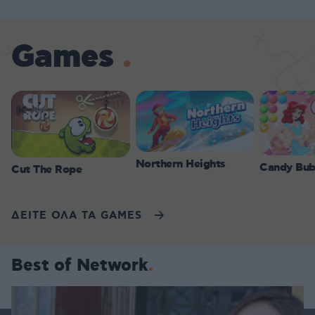
Games
Northern Heights
Candy Bub
Cut The Rope
ΔΕΙΤΕ ΟΛΑ ΤΑ GAMES
Best of Network