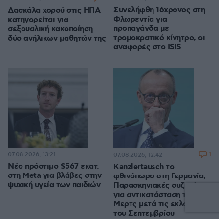
Συνελήφθη 16χρονος στη
Δασκάλα χορού στις ΗΠΑ
Φλωρεντία για
κατηγορείται για
προπαγάνδα με
σεξουαλική κακοποίηση
τρομοκρατικό κίνητρο, οι
δύο ανήλικων μαθητών της
αναφορές στο ISIS
07.08.2026, 13:21
1
07.08.2026, 12:42
Νέο πρόστιμο $567 εκατ.
Kanzlertausch το
στη Meta για βλάβες στην
φθινόπωρο στη Γερμανία;
ψυχική υγεία των παιδιών
Παρασκηνιακές συζητήσεις
για αντικατάσταση του
Μερτς μετά τις εκλογές
του Σεπτεμβρίου