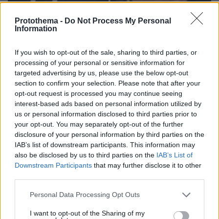
Protothema -
Do Not Process My Personal
Information
07.08.2026, 10:26
If you wish to opt-out of the sale, sharing to third parties, or
Στο Α΄ Νεκροταφείο το μνημόσυνο για τον έναν
processing of your personal or sensitive information for
χρόνο από τον θάνατο της Λένας Σαμαρά
targeted advertising by us, please use the below opt-out
section to confirm your selection. Please note that after your
opt-out request is processed you may continue seeing
Συνελήφθη στη Γερμανία 31χρονος
interest-based ads based on personal information utilized by
για δολοφονίες μελών της Greek
us or personal information disclosed to third parties prior to
Mafia, κατηγορείται και για την
your opt-out. You may separately opt-out of the further
εκτέλεση με 97 σφαίρες του Βαγγέλη
disclosure of your personal information by third parties on the
Ζαμπούνη
IAB’s list of downstream participants. This information may
37
07.08.2026, 10:33
also be disclosed by us to third parties on the
IAB’s List of
Downstream Participants
that may further disclose it to other
third parties.
Σε 11 μήνες με αναστολή
Please note that this website/app uses one or more Google
καταδικάστηκε ο 55χρονος στον
Personal Data Processing Opt Outs
Μυστρά: «Δεν ήταν οικονομικά τα
services and may gather and store information including but
κίνητρά μου, είχα την ανάγκη να τον
not limited to your visit or usage behaviour. You may click to
I want to opt-out of the Sharing of my