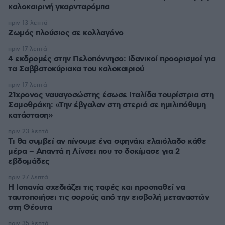
καλοκαιρινή γκαρνταρόμπα
πριν 13 λεπτά
Ζωμός πλούσιος σε κολλαγόνο
πριν 17 λεπτά
4 εκδρομές στην Πελοπόννησο: Ιδανικοί προορισμοί για
τα Σαββατοκύριακα του καλοκαιριού
πριν 17 λεπτά
21χρονος ναυαγοσώστης έσωσε Ιταλίδα τουρίστρια στη
Σαμοθράκη: «Την έβγαλαν στη στεριά σε ημιλιπόθυμη
κατάσταση»
πριν 23 λεπτά
Τι θα συμβεί αν πίνουμε ένα σφηνάκι ελαιόλαδο κάθε
μέρα – Απαντά η Λίνσει που το δοκίμασε για 2
εβδομάδες
πριν 27 λεπτά
Η Ισπανία σχεδιάζει τις ταφές και προσπαθεί να
ταυτοποιήσει τις σορούς από την εισβολή μεταναστών
στη Θέουτα
πριν 35 λεπτά