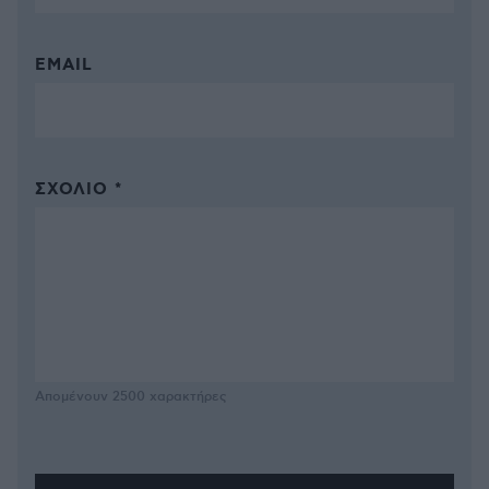
EMAIL
ΣΧΌΛΙΟ *
Απομένουν
2500
χαρακτήρες