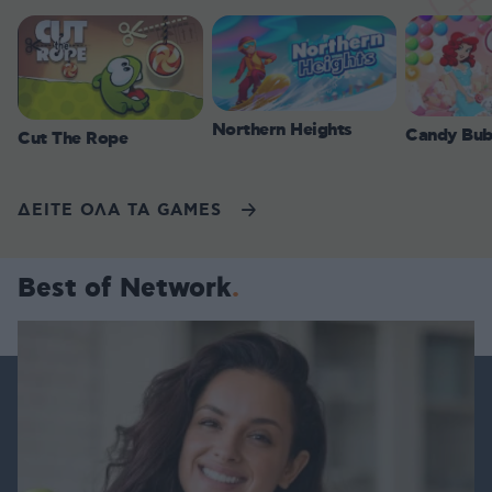
Northern Heights
Candy Bub
Cut The Rope
ΔΕΙΤΕ ΟΛΑ ΤΑ GAMES
Best of Network