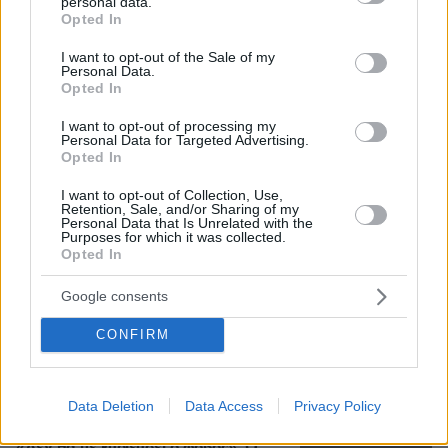
personal data.
κρατήσω άφθαρτο»
grant or deny consent to Google and its third-party tags to
Opted In
use your data for below specified purposes in below Google
43
07.08.2026, 14:04
consent section.
I want to opt-out of the Sale of my
Personal Data.
Opted In
Στο mega yacht «Boardwalk» στην
Κέρκυρα η δεξίωση για τα 250 χρόνια
I want to opt-out of processing my
από την αμερικανική ανεξαρτησία -
Personal Data for Targeted Advertising.
Opted In
Δείτε φωτογραφίες και βίντεο
13
07.08.2026, 13:23
I want to opt-out of Collection, Use,
Retention, Sale, and/or Sharing of my
Personal Data that Is Unrelated with the
Purposes for which it was collected.
Opted In
Πόσο κοστίζει μία εβδομάδα σε βίλες
- παράδεισους
Google consents
25
07.08.2026, 09:43
CONFIRM
Data Deletion
Data Access
Privacy Policy