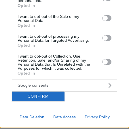
personal data.
grant or deny consent to Google and its third-party tags to
Opted In
πριν 8 λεπτά
use your data for below specified purposes in below Google
Συνελήφθη 24χρονος για ενδοοικογενειακή βία στα
consent section.
Χανιά: 17χρονη κατήγγειλε ότι την κλείδωσε σε σπίτι
I want to opt-out of the Sale of my
Personal Data.
Opted In
πριν 10 λεπτά
Χίος: 6 ανέγγιχτες παραλίες στη δυτική πλευρά της που
I want to opt-out of processing my
αξίζει να ανακαλύψετε
Personal Data for Targeted Advertising.
Opted In
πριν 13 λεπτά
Οι «Πράσινες Μπότες»: Τριάντα χρόνια μετά, το
I want to opt-out of Collection, Use,
Έβερεστ μπορεί να δώσει πίσω έναν από τους νεκρούς
Retention, Sale, and/or Sharing of my
του
Personal Data that Is Unrelated with the
Purposes for which it was collected.
Opted In
πριν 19 λεπτά
Χόρχε Μέσι: Ο εργάτης από το Ροσάριο που πήρε τον
13χρονο Λιονέλ από το χέρι και άλλαξε την ιστορία του
Google consents
ποδοσφαίρου με μια υπογραφή σε... χαρτοπετσέτα
CONFIRM
πριν 30 λεπτά
Συνελήφθη ανήλικος μαθητής στη Φλόριντα: Σχεδίαζε
ληστεία με φίλο του, βρέθηκαν αυτοσχέδια όπλα και
εκρηκτικοί μηχανισμοί στο δωμάτιό του
Data Deletion
Data Access
Privacy Policy
πριν 32 λεπτά