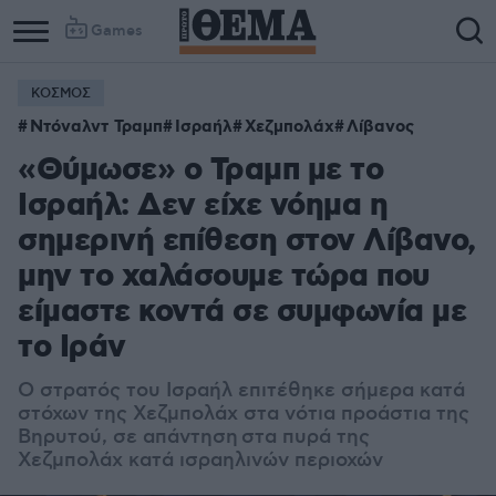
Games
ΚΟΣΜΟΣ
Ντόναλντ Τραμπ
Ισραήλ
Χεζμπολάχ
Λίβανος
«Θύμωσε» ο Τραμπ με το
Ισραήλ: Δεν είχε νόημα η
σημερινή επίθεση στον Λίβανο,
μην το χαλάσουμε τώρα που
είμαστε κοντά σε συμφωνία με
το Ιράν
Ο στρατός του Ισραήλ επιτέθηκε σήμερα κατά
στόχων της Χεζμπολάχ στα νότια προάστια της
Βηρυτού, σε απάντηση στα πυρά της
Χεζμπολάχ κατά ισραηλινών περιοχών