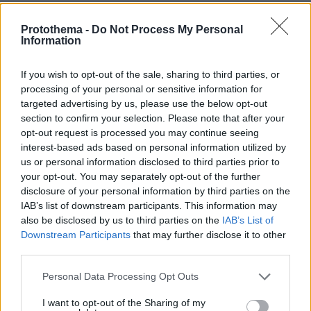
30.07.2026, 15:25
Εθνική Τράπεζα: Η κορυφαία επιλογή για τη χρηματοδότηση
Protothema -
Do Not Process My Personal
Information
μεγάλων έργων
If you wish to opt-out of the sale, sharing to third parties, or
29.07.2026, 09:39
processing of your personal or sensitive information for
Διασκεδάζουμε υπεύθυνα, επιστρέφουμε με ασφάλεια
targeted advertising by us, please use the below opt-out
section to confirm your selection. Please note that after your
opt-out request is processed you may continue seeing
ΡΟΗ ΕΙΔΗΣΕΩΝ
interest-based ads based on personal information utilized by
us or personal information disclosed to third parties prior to
your opt-out. You may separately opt-out of the further
Ειδήσεις
Δημοφιλή
Σχολιασμένα
disclosure of your personal information by third parties on the
IAB’s list of downstream participants. This information may
πριν 2 λεπτά
also be disclosed by us to third parties on the
IAB’s List of
Βουλγαρία: Drone με μεγάλη ποσότητα εκρηκτικών
Downstream Participants
that may further disclose it to other
συνετρίβη κοντά σε αγωγό φυσικού αερίου - Η Σόφια
third parties.
κατηγορεί το Κίεβο
Please note that this website/app uses one or more Google
πριν 2 λεπτά
Personal Data Processing Opt Outs
Αποξηραμένα λεμόνια (loomi) – Πώς χρησιμοποιούνται
services and may gather and store information including but
και γιατί αξίζει να τα δοκιμάσετε
not limited to your visit or usage behaviour. You may click to
I want to opt-out of the Sharing of my