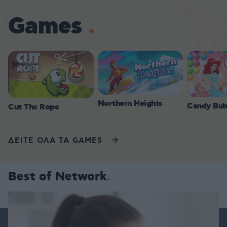
Games
Northern Heights
Candy Bub
Cut The Rope
ΔΕΙΤΕ ΟΛΑ ΤΑ GAMES
Best of Network