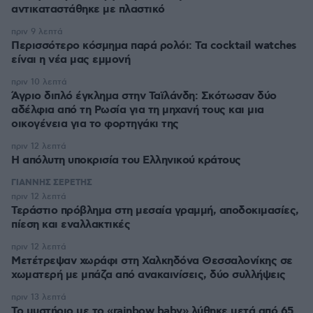
αντικαταστάθηκε με πλαστικό
πριν 9 λεπτά
Περισσότερο κόσμημα παρά ρολόι: Τα cocktail watches
είναι η νέα μας εμμονή
πριν 10 λεπτά
Άγριο διπλό έγκλημα στην Ταϊλάνδη: Σκότωσαν δύο
αδέλφια από τη Ρωσία για τη μηχανή τους και μια
οικογένεια για το φορτηγάκι της
πριν 12 λεπτά
Η απόλυτη υποκρισία του Ελληνικού κράτους
ΓΙΑΝΝΗΣ ΣΕΡΕΤΗΣ
πριν 12 λεπτά
Τεράστιο πρόβλημα στη μεσαία γραμμή, αποδοκιμασίες,
πίεση και εναλλακτικές
πριν 12 λεπτά
Μετέτρεψαν χωράφι στη Χαλκηδόνα Θεσσαλονίκης σε
χωματερή με μπάζα από ανακαινίσεις, δύο συλλήψεις
πριν 13 λεπτά
Το μυστήριο με το «rainbow baby» λύθηκε μετά από 65