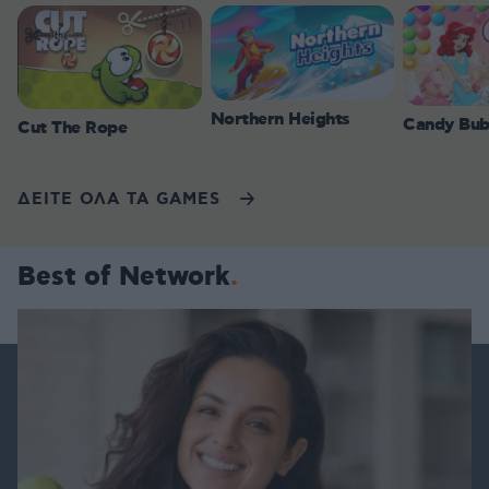
Northern Heights
Candy Bub
Cut The Rope
ΔΕΙΤΕ ΟΛΑ ΤΑ GAMES
Best of Network