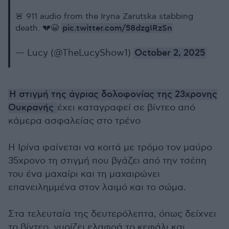
🚨 911 audio from the Iryna Zarutska stabbing
pic.twitter.com/58dzgIRzSn
death. 💔😭
— Lucy (@TheLucyShow1)
October 2, 2025
Η στιγμή της άγριας δολοφονίας της 23χρονης
Ουκρανής
έχει καταγραφεί σε βίντεο από
κάμερα ασφαλείας στο τρένο
Η Ιρίνα φαίνεται να κοιτά με τρόμο τον μαύρο
35χρονο τη στιγμή που βγάζει από την τσέπη
του ένα μαχαίρι και τη μαχαιρώνει
επανειλημμένα στον λαιμό και το σώμα.
Στα τελευταία της δευτερόλεπτα, όπως δείχνει
το βίντεο, γυρίζει ελαφρά το κεφάλι και