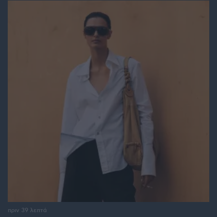
πριν 39 λεπτά