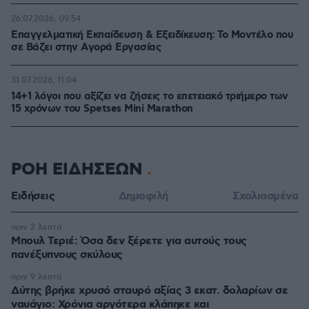
26.07.2026, 09:54
Επαγγελματική Εκπαίδευση & Εξειδίκευση: Το Mοντέλο που
σε Bάζει στην Aγορά Eργασίας
31.07.2026, 11:04
14+1 λόγοι που αξίζει να ζήσεις το επετειακό τριήμερο των
15 χρόνων του Spetses Mini Marathon
ΡΟΗ ΕΙΔΗΣΕΩΝ
Ειδήσεις
Δημοφιλή
Σχολιασμένα
πριν 2 λεπτά
Μπουλ Τεριέ: Όσα δεν ξέρετε για αυτούς τους
πανέξυπνους σκύλους
πριν 9 λεπτά
Δύτης βρήκε χρυσό σταυρό αξίας 3 εκατ. δολαρίων σε
ναυάγιο: Χρόνια αργότερα κλάπηκε και