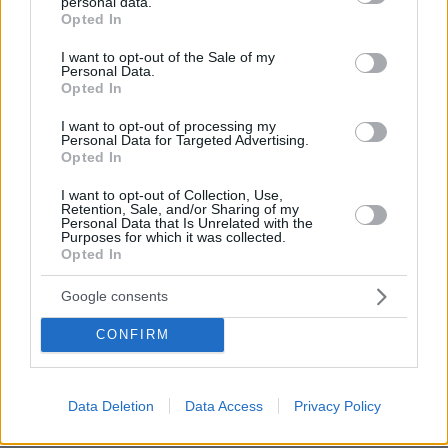
personal data.
grant or deny consent to Google and its third-party tags to
Opted In
use your data for below specified purposes in below Google
consent section.
I want to opt-out of the Sale of my
Personal Data.
Opted In
I want to opt-out of processing my
Personal Data for Targeted Advertising.
Opted In
I want to opt-out of Collection, Use,
Retention, Sale, and/or Sharing of my
Personal Data that Is Unrelated with the
Purposes for which it was collected.
Opted In
Google consents
CONFIRM
03.08.2026, 10:56
Data Deletion
Data Access
Privacy Policy
Η Smart φοιτητική κατοικία στην καρδιά της Αθήνας