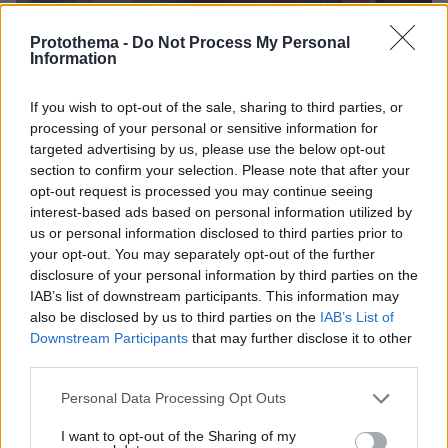
Protothema -
Do Not Process My Personal
Information
If you wish to opt-out of the sale, sharing to third parties, or
processing of your personal or sensitive information for
targeted advertising by us, please use the below opt-out
section to confirm your selection. Please note that after your
opt-out request is processed you may continue seeing
interest-based ads based on personal information utilized by
us or personal information disclosed to third parties prior to
your opt-out. You may separately opt-out of the further
disclosure of your personal information by third parties on the
08.09.2025, 07:05
IAB’s list of downstream participants. This information may
Η στιγμή της εν ψυχρώ δολοφονίας 23χρονης Ουκρανής
από 35χρονο σε τρένο στη Σάρλοτ - Ο δράστης έφυγε
also be disclosed by us to third parties on the
IAB’s List of
ατάραχος
Downstream Participants
that may further disclose it to other
third parties.
Thema Insights
Please note that this website/app uses one or more Google
Personal Data Processing Opt Outs
services and may gather and store information including but
not limited to your visit or usage behaviour. You may click to
I want to opt-out of the Sharing of my