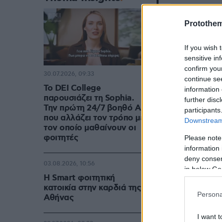
pic.twitte
Protothe
— Tommy R
2025
If you wish 
sensitive in
confirm you
30.07.2026, 09:33
continue se
Το DEI College
information 
παρουσιάζει τη Sophia.
further disc
Την πρώτη 24/7 βοηθό AI
participants
που αλλάζει τον τρόπο με
🚨 NEW: At 
Downstream 
τον οποίο μαθαίνουν οι
hotels have 
φοιτητές
Please note
years.
information 
deny consent
03.08.2026, 10:56
That include
in below Go
Η Smart φοιτητική
- 18 charges
κατοικία στην καρδιά της
- 35 sexual 
Persona
Αθήνας
- 27 attack
I want t
- 51 thefts