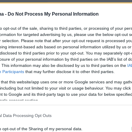
r.com/QMFaqnRmgR
ma -
Do Not Process My Personal Information
obinson 🇬🇧 (@TRobinsonNewEra)
July 18,
to opt-out of the sale, sharing to third parties, or processing of your per
formation for targeted advertising by us, please use the below opt-out s
r selection. Please note that after your opt-out request is processed y
eing interest-based ads based on personal information utilized by us or
disclosed to third parties prior to your opt-out. You may separately opt-
losure of your personal information by third parties on the IAB’s list of
. This information may also be disclosed by us to third parties on the
IA
least 312 asylum seekers living in taxpayer-funded
Participants
that may further disclose it to other third parties.
been charged with 708 serious offences in just 3
 that this website/app uses one or more Google services and may gath
including but not limited to your visit or usage behaviour. You may click 
 to Google and its third-party tags to use your data for below specifi
s:
ogle consent section.
 of rape
assaults
l Data Processing Opt Outs
s on emergency workers
o opt-out of the Sharing of my personal data.