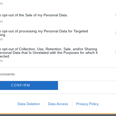
In
ffences
o opt-out of the Sale of my Personal Data.
e pay £3…
pic.twitter.com/DhVdnOFSYU
In
to opt-out of processing my Personal Data for Targeted
Grimes (@darrengrimes_)
July 20, 2025
ing.
In
o opt-out of Collection, Use, Retention, Sale, and/or Sharing
ασμοί και επιθέσεις σε αστυνομικούς
ersonal Data that Is Unrelated with the Purposes for which it
lected.
In
στοιχεία, οι καταγγελίες περιλαμβάνουν:
consents
για βιασμό
CONFIRM
α βιασμού
ική επίθεση
Data Deletion
Data Access
Privacy Policy