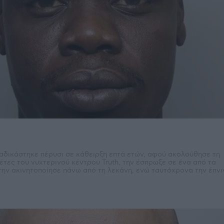
αδικάστηκε πέρυσι σε κάθειρξη επτά ετών, αφού ακολούθησε τη
έτες του νυχτερινού κέντρου Truth, την έσπρωξε σε ένα από τα
την ακινητοποίησε πάνω από τη λεκάνη, ενώ ταυτόχρονα την έπνι