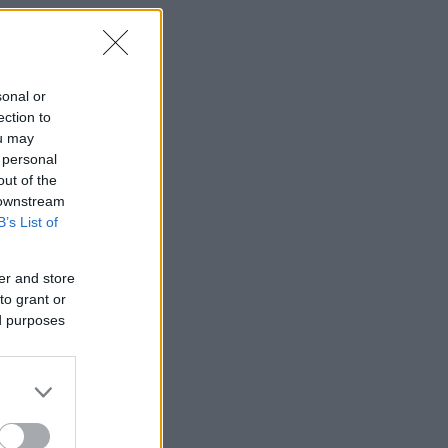
sonal or
ection to
ou may
 personal
out of the
 downstream
B’s List of
er and store
to grant or
ed purposes