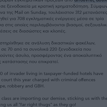
βαρών εγκληματικών πράξεων από
αιτούντες άσυλ
 σε ξενοδοχεία με κρατική χρηματοδότηση. Σύμφω
να της Mail on Sunday, τουλάχιστον 312 μετανάστε
θεί για 708 εγκληματικές ενέργειες μέσα σε τρία
α στις οποίες περιλαμβάνονται βιασμοί, σεξουαλικ
θέσεις σε διασώστες και κλοπές.
 στηρίχθηκε σε ανάλυση δικαστικών φακέλων,
 σε 70 από τα συνολικά 220 ξενοδοχεία που
τούντες άσυλο, προσφέροντας ένα αποκαλυπτικό
ς κατάστασης που επικρατεί.
00 of invader living in taxpayer-funded hotels have
 court this year charged with criminal offences
ape, robbery and GBH.
l class are importing our demise, sticking us with th
ling us all "far right thugs" as they go!