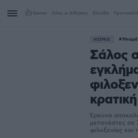
Games
Όλες οι Ειδήσεις
Ελλάδα
Πρωτοσέλι
Ηνωμέν
ΚΟΣΜΟΣ
Σάλος σ
εγκλήμα
φιλοξεν
κρατικ
Έρευνα αποκαλύ
μετανάστες σε 7
φιλοξενίας και