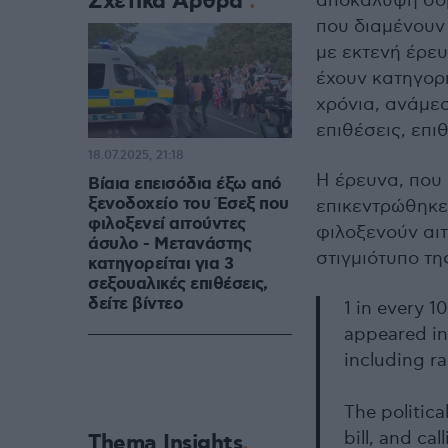
Σχετικά Άρθρα
αποκάλυψη σο
που διαμένουν
με εκτενή έρευ
έχουν κατηγορη
χρόνια, ανάμεσ
επιθέσεις, επι
18.07.2025, 21:18
Η έρευνα, που
Βίαια επεισόδια έξω από
ξενοδοχείο του Έσεξ που
επικεντρώθηκε
φιλοξενεί αιτούντες
φιλοξενούν αι
άσυλο - Μετανάστης
στιγμιότυπο τη
κατηγορείται για 3
σεξουαλικές επιθέσεις,
δείτε βίντεο
1 in every 1
appeared in
including r
The politica
bill, and cal
Thema Insights