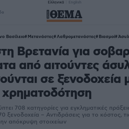
Ελληνικά
English
δα
ο Βασίλειο
Μετανάστες
Λαθρομετανάστες
Βιασμοί
Άσυ
τη Βρετανία για σοβα
τα από αιτούντες άσυ
ούνται σε ξενοδοχεία 
ή χρηματοδότηση
πτει 708 κατηγορίες για εγκληματικές πράξει
0 ξενοδοχεία – Αντιδράσεις για το κόστος, τι
 την απόκρυψη στοιχείων