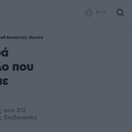
27
°C
λο
Αιτούντες Άσυλο
ρά
λο που
με
ς από 312
ς διαδικασίες