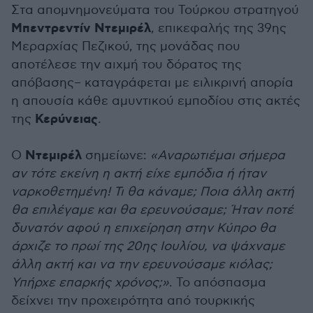
Στα απομνημονεύματα του Τούρκου στρατηγού
Μπεντρεντίν Ντεμιρέλ
, επικεφαλής της 39ης
Μεραρχίας Πεζικού, της μονάδας που
αποτέλεσε την αιχμή του δόρατος της
απόβασης– καταγράφεται με ειλικρινή απορία
η απουσία κάθε αμυντικού εμποδίου στις ακτές
Κερύνειας
της
.
Ντεμιρέλ
Ο
σημείωνε:
«Αναρωτιέμαι σήμερα
αν τότε εκείνη η ακτή είχε εμπόδια ή ήταν
ναρκοθετημένη! Τι θα κάναμε; Ποια άλλη ακτή
θα επιλέγαμε και θα ερευνούσαμε; Ήταν ποτέ
δυνατόν αφού η επιχείρηση στην Κύπρο θα
άρχιζε το πρωί της 20ης Ιουλίου, να ψάχναμε
άλλη ακτή και να την ερευνούσαμε κιόλας;
Υπήρχε επαρκής χρόνος;»
. Το απόσπασμα
δείχνει την προχειρότητα από τουρκικής