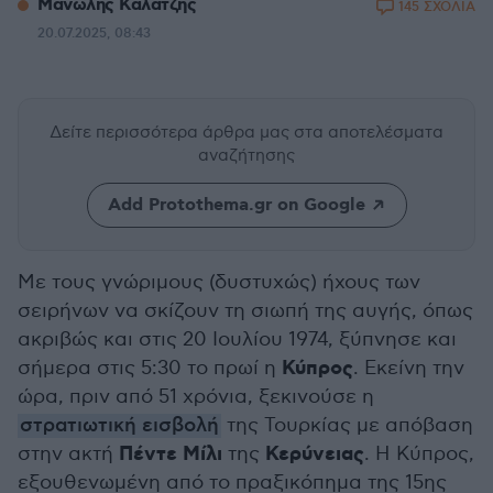
Μανώλης Καλατζής
145 ΣΧΟΛΙΑ
20.07.2025, 08:43
Δείτε περισσότερα άρθρα μας
στα αποτελέσματα
αναζήτησης
Add Protothema.gr on Google
Με τους γνώριμους (δυστυχώς) ήχους των
σειρήνων να σκίζουν τη σιωπή της αυγής, όπως
ακριβώς και στις 20 Ιουλίου 1974, ξύπνησε και
Κύπρος
σήμερα στις 5:30 το πρωί η
. Εκείνη την
ώρα, πριν από 51 χρόνια, ξεκινούσε η
στρατιωτική εισβολή
της Τουρκίας με απόβαση
Πέντε Μίλι
Κερύνειας
στην ακτή
της
. Η Κύπρος,
εξουθενωμένη από το πραξικόπημα της 15ης