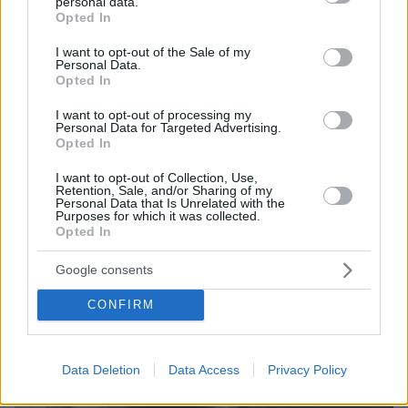
Ε. Χανδρινός
Στην Πάφο, ο Πλωτάρχης
,
personal data.
grant or deny consent to Google and its third-party tags to
Opted In
ενεργώντας χωρίς διαταγές, άνοιξε πυρ κατά
use your data for below specified purposes in below Google
consent section.
του τουρκικού θύλακα και στη συνέχεια με
I want to opt-out of the Sale of my
Personal Data.
ελιγμό παραπλάνησε την τουρκική αεροπορία,
Opted In
η οποία, κυνηγώντας το αρματαγωγό
I want to opt-out of processing my
Λέσβος
«
», βύθισε κατά λάθος δύο τουρκικά
Personal Data for Targeted Advertising.
αντιτορπιλικά.
Opted In
I want to opt-out of Collection, Use,
Retention, Sale, and/or Sharing of my
Personal Data that Is Unrelated with the
Purposes for which it was collected.
Opted In
Google consents
CONFIRM
Data Deletion
Data Access
Privacy Policy