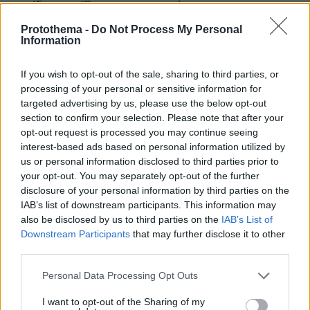
αντίδραση. Όμως οι στρατιώτες και οι
αξιωματικοί, βλέποντας τον εχθρό να
Protothema -
Do Not Process My Personal
Information
πλησιάζει, αψήφησαν τις εντολές και άνοιξαν
πυρ.
If you wish to opt-out of the sale, sharing to third parties, or
processing of your personal or sensitive information for
Αττίλας
Ο δεύτερος «
» ήταν και ο πλέον
targeted advertising by us, please use the below opt-out
ΕΛΔΥΚ
καθοριστικός. Η
εγκαταλείφθηκε χωρίς
section to confirm your selection. Please note that after your
αεροπορική και πυροβολική στήριξη. Παρ' όλα
opt-out request is processed you may continue seeing
interest-based ads based on personal information utilized by
αυτά, άνδρες όπως ο λοχαγός Σταυριανάκος
us or personal information disclosed to third parties prior to
πολέμησαν μέχρις εσχάτων, ακόμα και με ένα
your opt-out. You may separately opt-out of the further
περίστροφο απέναντι σε άρματα μάχης.
disclosure of your personal information by third parties on the
IAB’s list of downstream participants. This information may
also be disclosed by us to third parties on the
IAB’s List of
Κρήτη
Οι καταδρομείς από την
, με τα
Downstream Participants
that may further disclose it to other
Νοράτλας
μεταγωγικά αεροσκάφη
,
third parties.
Εθνική Φρουρά
χτυπήθηκαν από την ίδια την
,
Please note that this website/app uses one or more Google
που εξέλαβε ως εχθρικά τα αεροσκάφη.
Personal Data Processing Opt Outs
services and may gather and store information including but
not limited to your visit or usage behaviour. You may click to
I want to opt-out of the Sharing of my