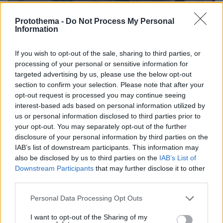
Protothema -
Do Not Process My Personal
Information
14.07.2025, 07:24
If you wish to opt-out of the sale, sharing to third parties, or
Σε δημόσια διαβούλευση το νέο δόγμα για το
processing of your personal or sensitive information for
μεταναστευτικό - Stop στις καραβιές με 5 μέτρα
targeted advertising by us, please use the below opt-out
section to confirm your selection. Please note that after your
opt-out request is processed you may continue seeing
interest-based ads based on personal information utilized by
us or personal information disclosed to third parties prior to
your opt-out. You may separately opt-out of the further
disclosure of your personal information by third parties on the
IAB’s list of downstream participants. This information may
also be disclosed by us to third parties on the
IAB’s List of
Downstream Participants
that may further disclose it to other
third parties.
Please note that this website/app uses one or more Google
Personal Data Processing Opt Outs
services and may gather and store information including but
not limited to your visit or usage behaviour. You may click to
I want to opt-out of the Sharing of my