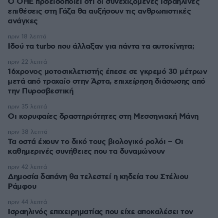
Ο ΟΗΕ προειδοποιεί ότι οι συνεχιζόμενες ισραηλινές
επιθέσεις στη Γάζα θα αυξήσουν τις ανθρωπιστικές
ανάγκες
πριν 18 λεπτά
Ιδού τα turbo που άλλαξαν για πάντα τα αυτοκίνητα;
πριν 22 λεπτά
16χρονος μοτοσικλετιστής έπεσε σε γκρεμό 30 μέτρων
μετά από τροχαίο στην Άρτα, επιχείρηση διάσωσης από
την Πυροσβεστική
πριν 35 λεπτά
Οι κορυφαίες δραστηριότητες στη Μεσσηνιακή Μάνη
πριν 38 λεπτά
Τα οστά έχουν το δικό τους βιολογικό ρολόι – Οι
καθημερινές συνήθειες που τα δυναμώνουν
πριν 42 λεπτά
Δημοσία δαπάνη θα τελεστεί η κηδεία του Στέλιου
Ράμφου
πριν 44 λεπτά
Ισραηλινός επιχειρηματίας που είχε αποκαλέσει τον