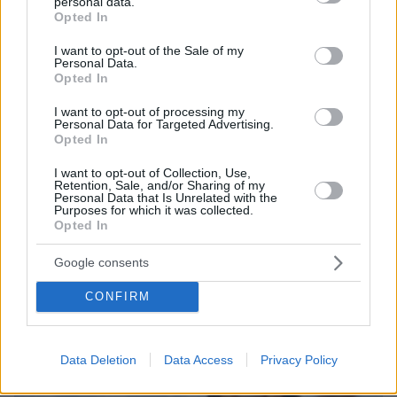
personal data.
grant or deny consent to Google and its third-party tags to
Opted In
use your data for below specified purposes in below Google
consent section.
I want to opt-out of the Sale of my
Personal Data.
Opted In
I want to opt-out of processing my
Personal Data for Targeted Advertising.
Opted In
13.07.2025, 10:06
Μητσοτάκης: Η Ελλάδα δεν θα γίνει ξέφραγο αμπέλι, θα
I want to opt-out of Collection, Use,
κάνουμε ό,τι μπορούμε να σταματήσουμε τους άθλιους
Retention, Sale, and/or Sharing of my
διακινητές
Personal Data that Is Unrelated with the
Purposes for which it was collected.
Opted In
Thema Insights
Google consents
CONFIRM
Data Deletion
Data Access
Privacy Policy