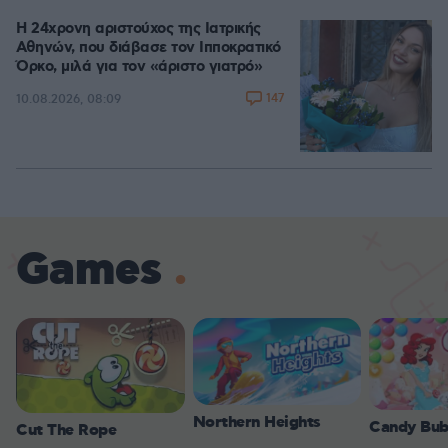
Η 24χρονη αριστούχος της Ιατρικής
Αθηνών, που διάβασε τον Ιπποκρατικό
Όρκο, μιλά για τον «άριστο γιατρό»
147
10.08.2026, 08:09
Games
Northern Heights
Candy Bub
Cut The Rope