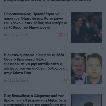
Γιαννακόπουλος: Προσπάθησα να
πάρω τον Γιόκιτς φέτος, θα το κάνω
του χρόνου, ήταν λάθος που κατέβηκε
το λάβαρο του Μποντίρογκα
95
10.08.2026, 18:29
Η σκοτεινή ιστορία πίσω από τη δόξα:
Όταν ο Κρίστοφερ Νόλαν
εκλιπαρούσε να μην καταδικαστεί ο
αδελφός του για υπόθεση δολοφονίας
στην Κόστα Ρίκα
3
10.08.2026, 20:48
Πώς διασώθηκε ο 33χρονος από τον
βράχο των 20 μέτρων στη Μήλο, δείτε
φωτογραφίες από την επιχείρηση στη