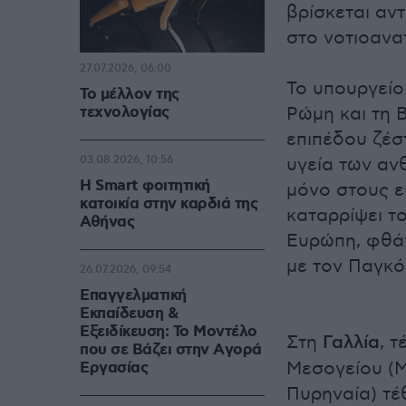
βρίσκεται αν
στο νοτιοανα
27.07.2026, 06:00
Το υπουργείο 
Το μέλλον της
τεχνολογίας
Ρώμη και τη 
επιπέδου ζέστ
03.08.2026, 10:56
υγεία των αν
Η Smart φοιτητική
μόνο στους ευ
κατοικία στην καρδιά της
καταρρίψει τ
Αθήνας
Ευρώπη, φθά
με τον Παγκό
26.07.2026, 09:54
Επαγγελματική
Εκπαίδευση &
Εξειδίκευση: Το Mοντέλο
Στη
Γαλλία
, 
που σε Bάζει στην Aγορά
Μεσογείου (Μ
Eργασίας
Πυρηναία) τέ