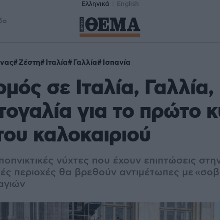
Ελληνικά
English
δα
νας
Ζέστη
Ιταλία
Γαλλία
Ισπανία
μός σε Ιταλία, Γαλλία,
τογαλία για το πρώτο 
του καλοκαιριού
αποπνικτικές νύχτες που έχουν
επιπτώσεις στη
ές περιοχές θα βρεθούν αντιμέτωπες με
«σοβ
αγιών