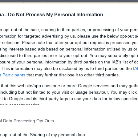
ναγερμό για καύσωνα, έγινε γνωστό από τη
ή Υπηρεσία της χώρας, με «επιβαρυντικό
ma -
Do Not Process My Personal Information
ις επιφανειακές θερμοκρασίας της θάλασσας
υ, που θα μπορούσαν να «επηρεάσουν τις
to opt-out of the sale, sharing to third parties, or processing of your per
formation for targeted advertising by us, please use the below opt-out s
ρμοκρασίες, καθιστώντας πιο αποπνικτικές τις
r selection. Please note that after your opt-out request is processed y
eing interest-based ads based on personal information utilized by us or
disclosed to third parties prior to your opt-out. You may separately opt-
losure of your personal information by third parties on the IAB’s list of
. This information may also be disclosed by us to third parties on the
IA
 “heat dome” has descended on Europe, with one
Participants
that may further disclose it to other third parties.
, wildfires melting roads in Italy, and temperatures i
 that this website/app uses one or more Google services and may gath
ted to hit 47C this weekend
https://t.co/k0NfdHZlp
including but not limited to your visit or usage behaviour. You may click 
.com/u8xL0Elqtv
 to Google and its third-party tags to use your data for below specifi
ogle consent section.
egraph (@Telegraph)
June 27, 2025
l Data Processing Opt Outs
 θερμοκρασίες μεταξύ 35 και 38 βαθμών
o opt-out of the Sharing of my personal data.