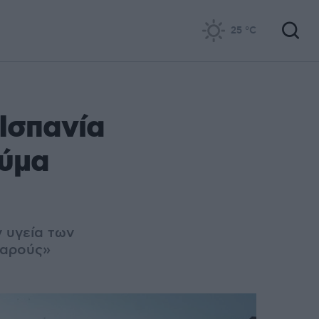
25
°C
 Ισπανία
κύμα
ν υγεία των
αρούς»