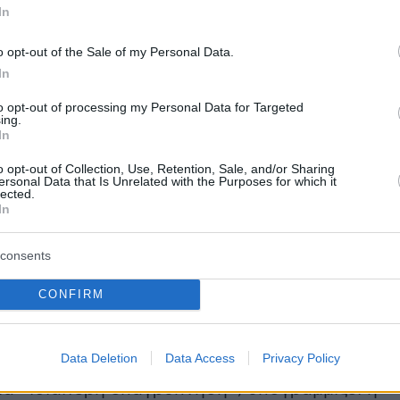
ικά 39 βαθμοί Κελσίου, κυρίως στην ενδοχώρα.
In
o opt-out of the Sale of my Personal Data.
In
πορούσα να επιδεινωθεί περαιτέρω και κυρίως
to opt-out of processing my Personal Data for Targeted
στην υπόλοιπη χώρα, διευκρινίζει η Météo-
ing.
In
, οι θερμοκρασίες το πρωί θα κυμαίνονται
ι 26 βαθμών Κελσίου, κοντά στη Μεσόγειο,
o opt-out of Collection, Use, Retention, Sale, and/or Sharing
ersonal Data that Is Unrelated with the Purposes for which it
υν τους 34 με 38 βαθμούς Κελσίου, τοπικά
lected.
In
ούς Κελσίου.
consents
14 διαμερίσματα κηρύχθηκαν σε πορτοκαλί
CONFIRM
α ένα «πρώιμο επεισόδιο καύσωνα», του οποίο
Data Deletion
Data Access
Privacy Policy
αι η σταδιακή επέκτασή του προς τα βόρεια
ία «ιδιαίτερη επαγρύπνηση», υπογραμμίζει η