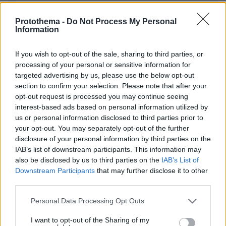
Protothema -
Do Not Process My Personal
Information
ΣΧΌΛΙΟ *
If you wish to opt-out of the sale, sharing to third parties, or
processing of your personal or sensitive information for
targeted advertising by us, please use the below opt-out
section to confirm your selection. Please note that after your
opt-out request is processed you may continue seeing
interest-based ads based on personal information utilized by
us or personal information disclosed to third parties prior to
your opt-out. You may separately opt-out of the further
Απομένουν
2500
χαρακτήρες
disclosure of your personal information by third parties on the
IAB’s list of downstream participants. This information may
also be disclosed by us to third parties on the
IAB’s List of
Downstream Participants
that may further disclose it to other
third parties.
Please note that this website/app uses one or more Google
Personal Data Processing Opt Outs
services and may gather and store information including but
* Υποχρεωτικά πεδία
not limited to your visit or usage behaviour. You may click to
I want to opt-out of the Sharing of my