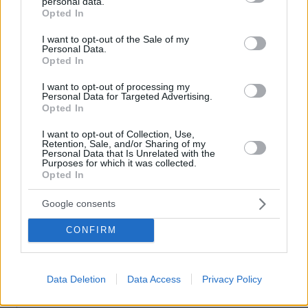
personal data.
grant or deny consent to Google and its third-party tags to
Opted In
use your data for below specified purposes in below Google
consent section.
I want to opt-out of the Sale of my
ΡΟΗ ΕΙΔΗΣΕΩΝ
Personal Data.
Opted In
Ειδήσεις
Δημοφιλή
Σχολιασμένα
I want to opt-out of processing my
Personal Data for Targeted Advertising.
πριν 5 λεπτά
Opted In
Δε θα πιστέψετε πόσο κοστίζουν αυτά τα ηλεκτρικά
αυτοκίνητα
I want to opt-out of Collection, Use,
Retention, Sale, and/or Sharing of my
Personal Data that Is Unrelated with the
πριν 5 λεπτά
Purposes for which it was collected.
Voucher για παιδικούς σταθμούς: Σήμερα 10/8 τα
Opted In
προσωρινά αποτελέσματα, η προθεσμία για τις
ενστάσεις
Google consents
πριν 6 λεπτά
Αλλάζουν τα πάντα για τις πινακίδες κυκλοφορίας
CONFIRM
πριν 6 λεπτά
Eλαφριά φορέματα: Οι ωραιότερες επιλογές για την
Data Deletion
Data Access
Privacy Policy
πόλη και τις διακοπές
πριν 9 λεπτά