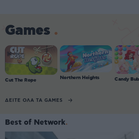
Games
Northern Heights
Candy Bub
Cut The Rope
ΔΕΙΤΕ ΟΛΑ ΤΑ GAMES
Best of Network