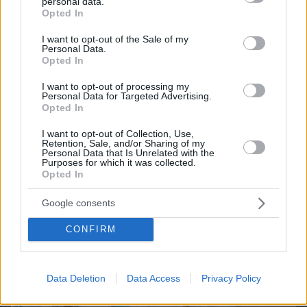
personal data.
grant or deny consent to Google and its third-party tags to
Opted In
use your data for below specified purposes in below Google
ΔΕΙΤΕ ΟΛΑ ΤΑ GAMES
consent section.
I want to opt-out of the Sale of my
Personal Data.
Opted In
Best of Network
I want to opt-out of processing my
Personal Data for Targeted Advertising.
Opted In
I want to opt-out of Collection, Use,
Retention, Sale, and/or Sharing of my
Personal Data that Is Unrelated with the
Purposes for which it was collected.
Opted In
Google consents
CONFIRM
Data Deletion
Data Access
Privacy Policy