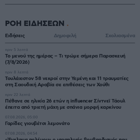
ΡΟΗ ΕΙΔΗΣΕΩΝ
Ειδήσεις
Δημοφιλή
Σχολιασμένα
πριν 5 λεπτά
Το μενού της ημέρας – Τι τρώμε σήμερα Παρασκευή
(7/8/2026)
πριν 8 λεπτά
Τουλάχιστον 58 νεκροί στην Υεμένη και 11 τραυματίες
στη Σαουδική Αραβία σε επιθέσεις των Χούθι
πριν 22 λεπτά
Πέθανε σε ηλικία 26 ετών η influencer Σίντνεϊ Τάουλ
έπειτα από τριετή μάχη με σπάνια μορφή καρκίνου
07.08.2026, 05:00
Γαρίδες γιουβέτσι λεμονάτο
07.08.2026, 04:54
«Έγκλημα πολέμου» ο ισραηλινός βομβαρδισμός που