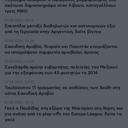
σκότωσε δημοσιογράφο στον Λίβανο, καταγγέλλουν
τρεις ΜΚΟ
07.08.2026, 04:13
Επεισόδια μεταξύ διαδηλωτών και αστυνομικών έξω
από τη Γερουσία στην Αργεντινή, δείτε βίντεο
07.08.2026, 03:38
Σαουδική Αραβία, Τουρκία και Πακιστάν ετοιμάζονται
να υπογράψουν συμφωνία αμοιβαίας άμυνας
07.08.2026, 03:01
Συνελήφθη πρώην κυβερνήτης πολιτείας του Μεξικού
για την εξαφάνιση των 43 φοιτητών το 2014
07.08.2026, 02:35
Τουλάχιστον 11 τραυματίες σε επιθέσεις των Χούθι στη
νότια Σαουδική Αραβία
07.08.2026, 02:10
Γκολ ο Παυλίδης στη εξάρα της Μπενφίκα στη Χαρτς και
μια ανάσα από τα play-offs του Europa League, δείτε τα
γκολ