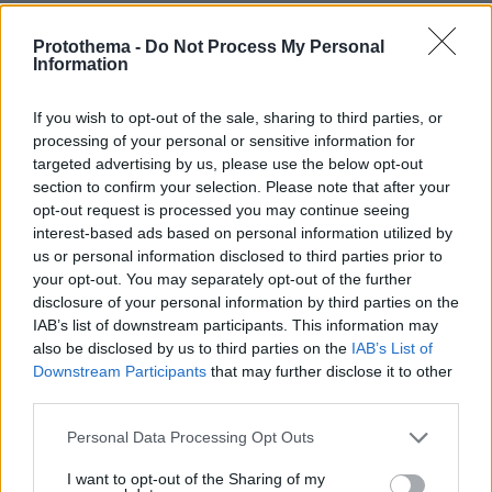
Αποχωρούν ακόμη δύο στελέχη από το
κόμμα της Καρυστιανού,
Protothema -
Do Not Process My Personal
καταγγέλλουν έλλειψη διαλόγου
Information
51
06.08.2026, 21:16
If you wish to opt-out of the sale, sharing to third parties, or
processing of your personal or sensitive information for
targeted advertising by us, please use the below opt-out
section to confirm your selection. Please note that after your
opt-out request is processed you may continue seeing
interest-based ads based on personal information utilized by
us or personal information disclosed to third parties prior to
Games
your opt-out. You may separately opt-out of the further
disclosure of your personal information by third parties on the
IAB’s list of downstream participants. This information may
also be disclosed by us to third parties on the
IAB’s List of
Downstream Participants
that may further disclose it to other
third parties.
Please note that this website/app uses one or more Google
Personal Data Processing Opt Outs
Northern Heights
Candy Bub
Cut The Rope
services and may gather and store information including but
not limited to your visit or usage behaviour. You may click to
I want to opt-out of the Sharing of my