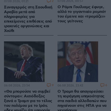
2
07.08.2026, 00:57
07.08.2026, 01:21
Ο Ρόμπι Γουίλιαμς έφυγε,
Συναγερμός στη Σαουδική
αλλά το γιγαντιαίο ρομπότ
Αραβία μετά από
του έμεινε και «τρομάζει»
πληροφορίες για
τους γείτονες
επικείμενες επιθέσεις από
ιρακινές οργανώσεις και
Χούθι
9
6
06.08.2026, 23:54
06.08.2026, 23:42
«Θα μπορούσε να συμβεί
Ο Τραμπ θα απαγορεύσει
σύντομα»: Αισιόδοξος
τη χορήγηση υπηκοότητας
ξανά ο Τραμπ για το τέλος
στα παιδιά αλλοδαπών που
του πολέμου με το Ιράν,
πηγαίνουν στις ΗΠΑ για να
«δεν νομίζω ότι μπορούν
γεννήσουν