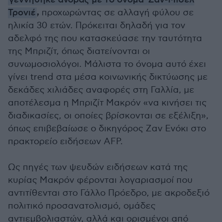
γεννήθηκε άνδρας με το όνομα
Ζαν-Μισέλ
,
Τρονιέ
προχωρώντας σε αλλαγή φύλου σε
ηλικία 30 ετών. Πρόκειται δηλαδή για τον
αδελφό της που κατασκεύασε την ταυτότητα
της Μπριζίτ, όπως διατείνονται οι
συνωμοσιολόγοι. Μάλιστα το όνομα αυτό έχει
γίνει trend στα μέσα κοινωνικής δικτύωσης με
δεκάδες χιλιάδες αναφορές στη Γαλλία, με
αποτέλεσμα η Μπριζίτ Μακρόν «να κινήσει τις
διαδικασίες, οι οποίες βρίσκονται σε εξέλιξη»,
όπως επιβεβαίωσε ο δικηγόρος Ζαν Ενόκι στο
πρακτορείο ειδήσεων AFP.
Ως πηγές των ψευδών ειδήσεων κατά της
κυρίας Μακρόν φέρονται λογαριασμοί που
αντιτίθενται στο Γάλλο Πρόεδρο, με ακροδεξιό
πολιτικό προσανατολισμό, ομάδες
αντιεμβολιαστών, αλλά και ορισμένοι από