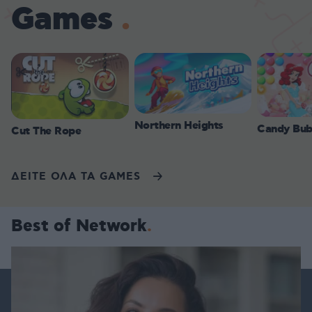
Games
Northern Heights
Candy Bub
Cut The Rope
ΔΕΙΤΕ ΟΛΑ ΤΑ GAMES
Best of Network