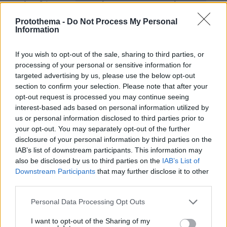
protothema.gr στο Google News
Ακολουθήστε το
και μάθετε πρώτοι όλες τις ειδήσεις
Protothema -
Do Not Process My Personal
Information
Ειδήσεις
Δείτε όλες τις τελευταίες
από την Ελλάδα
και τον Κόσμο, τη στιγμή που συμβαίνουν, στο
If you wish to opt-out of the sale, sharing to third parties, or
Protothema.gr
processing of your personal or sensitive information for
targeted advertising by us, please use the below opt-out
section to confirm your selection. Please note that after your
Σχετικά Άρθρα
opt-out request is processed you may continue seeing
interest-based ads based on personal information utilized by
us or personal information disclosed to third parties prior to
your opt-out. You may separately opt-out of the further
disclosure of your personal information by third parties on the
IAB’s list of downstream participants. This information may
also be disclosed by us to third parties on the
IAB’s List of
Downstream Participants
that may further disclose it to other
third parties.
Please note that this website/app uses one or more Google
Personal Data Processing Opt Outs
services and may gather and store information including but
not limited to your visit or usage behaviour. You may click to
I want to opt-out of the Sharing of my