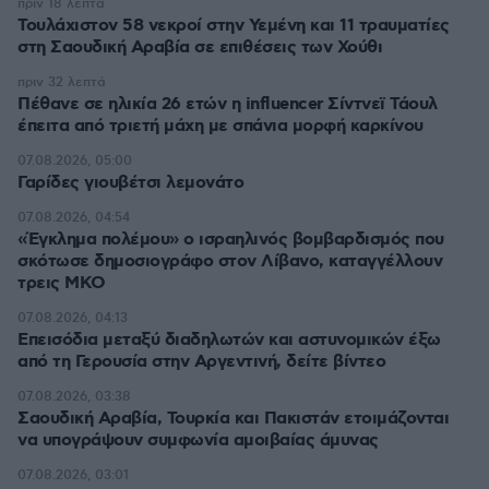
πριν 18 λεπτά
Τουλάχιστον 58 νεκροί στην Υεμένη και 11 τραυματίες
στη Σαουδική Αραβία σε επιθέσεις των Χούθι
πριν 32 λεπτά
Πέθανε σε ηλικία 26 ετών η influencer Σίντνεϊ Τάουλ
έπειτα από τριετή μάχη με σπάνια μορφή καρκίνου
07.08.2026, 05:00
Γαρίδες γιουβέτσι λεμονάτο
07.08.2026, 04:54
«Έγκλημα πολέμου» ο ισραηλινός βομβαρδισμός που
σκότωσε δημοσιογράφο στον Λίβανο, καταγγέλλουν
τρεις ΜΚΟ
07.08.2026, 04:13
Επεισόδια μεταξύ διαδηλωτών και αστυνομικών έξω
από τη Γερουσία στην Αργεντινή, δείτε βίντεο
07.08.2026, 03:38
Σαουδική Αραβία, Τουρκία και Πακιστάν ετοιμάζονται
να υπογράψουν συμφωνία αμοιβαίας άμυνας
07.08.2026, 03:01