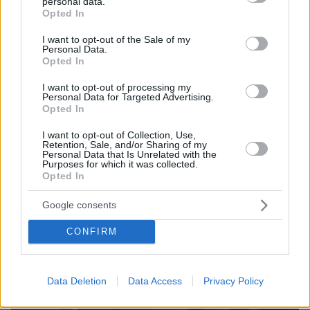
personal data.
grant or deny consent to Google and its third-party tags to
Opted In
use your data for below specified purposes in below Google
consent section.
I want to opt-out of the Sale of my
Personal Data.
Opted In
I want to opt-out of processing my
Personal Data for Targeted Advertising.
Opted In
26.05.2025, 18:38
I want to opt-out of Collection, Use,
Retention, Sale, and/or Sharing of my
«Δεν ήταν παιχνίδι, ήταν χαστούκι» λέει ειδικός στη
Personal Data that Is Unrelated with the
γλώσσα του σώματος για τη χειροδικία της Μπριζίτ στον
Purposes for which it was collected.
Μακρόν
Opted In
Google consents
CONFIRM
Data Deletion
Data Access
Privacy Policy