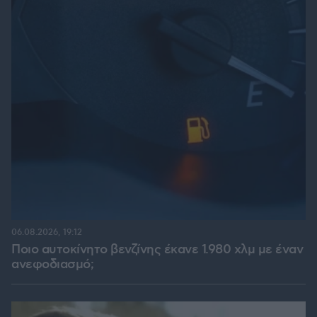
06.08.2026, 19:12
Ποιο αυτοκίνητο βενζίνης έκανε 1.980 χλμ με έναν
ανεφοδιασμό;