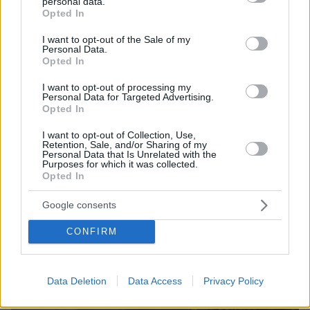
personal data.
της
grant or deny consent to Google and its third-party tags to
Opted In
use your data for below specified purposes in below Google
06.08.2026, 23:21
consent section.
Κόπωση της Wall Street μετά τα ρεκόρ εν μέσω
I want to opt-out of the Sale of my
Personal Data.
αβεβαιότητας για το Ιράν, το πετρέλαιο και τη Fed
Opted In
I want to opt-out of processing my
ΔΕΙΤΕ ΟΛΕΣ ΤΙΣ ΕΙΔΗΣΕΙΣ
Personal Data for Targeted Advertising.
Opted In
I want to opt-out of Collection, Use,
Retention, Sale, and/or Sharing of my
ΤΑ ΠΙΟ ΔΗΜΟΦΙΛΗ
Personal Data that Is Unrelated with the
Purposes for which it was collected.
Opted In
Google consents
CONFIRM
Data Deletion
Data Access
Privacy Policy