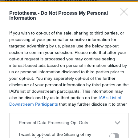
σοβαρότητα θα παίρναμε κάτι καλύτερο»
πριν 32 λεπτά
Protothema -
Do Not Process My Personal
Βλάβη, ατύχημα ή πρόβλημα στο ταξίδι; Η κάλυψη που
Information
πολλοί αγνοούν
πριν 38 λεπτά
If you wish to opt-out of the sale, sharing to third parties, or
Χαλαρή έξοδος για τον Κυριάκο Μητσοτάκη και τη
processing of your personal or sensitive information for
σύζυγό του Μαρέβα στα Χανιά, φωτογραφίες
targeted advertising by us, please use the below opt-out
section to confirm your selection. Please note that after your
πριν 41 λεπτά
opt-out request is processed you may continue seeing
«Θα μπορούσε να συμβεί σύντομα»: Αισιόδοξος ξανά ο
interest-based ads based on personal information utilized by
Τραμπ για το τέλος του πολέμου με το Ιράν, «δεν
us or personal information disclosed to third parties prior to
νομίζω ότι μπορούν ν' αντέξουν πολύ ακόμα»
your opt-out. You may separately opt-out of the further
πριν μία ώρα
disclosure of your personal information by third parties on the
Διακοπές στη Σίκινο
IAB’s list of downstream participants. This information may
also be disclosed by us to third parties on the
IAB’s List of
πριν μία ώρα
Downstream Participants
that may further disclose it to other
Ο Τραμπ θα απαγορεύσει τη χορήγηση υπηκοότητας στα
παιδιά αλλοδαπών που πηγαίνουν στις ΗΠΑ για να
third parties.
γεννήσουν
Please note that this website/app uses one or more Google
Personal Data Processing Opt Outs
06.08.2026, 23:30
services and may gather and store information including but
Πώς θα βοηθήσετε τη γάτα σας να συνηθίσει το κλουβί
not limited to your visit or usage behaviour. You may click to
I want to opt-out of the Sharing of my