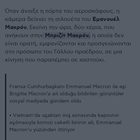
Όταν άνοιξε η πόρτα του αεροσκάφους, η
Εμανουέλ
κάμερα δείχνει τη σιλουέτα του
Μακρόν.
Εκείνη την ώρα, δύο χέρια, που
Μπριζίτ Μακρόν,
ανήκουν στην
η οποία δεν
είναι ορατή, εμφανίζονται και προσγειώνονται
στο πρόσωπο του Γάλλου προέδρου, σε μια
κίνηση που παραπέμπει σε χαστούκι.
Fransa Cumhurbaşkanı Emmanuel Macron ile eşi
Brigitte Macron’a ait olduğu bildirilen görüntüler
sosyal medyada gündem oldu
▪️ Vietnam’da uçaktan iniş esnasında kapısının
açılmasıyla kırmızı ceketli birinin eli, Emmanuel
Macron’u yüzünden ittiriyor