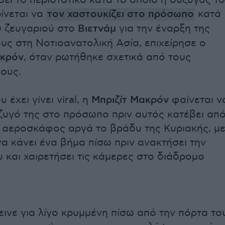
ει το περιστατικό κατά το οποίο η σύζυγός το
ρίνεται να
τον χαστουκίζει στο πρόσωπο
κατά
υ ζευγαριού στο
Βιετνάμ
για την έναρξη της
ους στη Νοτιοανατολική Ασία, επιχείρησε ο
κρόν
, όταν ρωτήθηκε σχετικά από τους
ους.
 έχει γίνει viral, η
Μπριζίτ Μακρόν
φαίνεται ν
ζυγό της στο πρόσωπο πριν αυτός κατέβει απ
 αεροσκάφος αργά το βράδυ της Κυριακής, μ
α κάνει ένα βήμα πίσω πριν ανακτήσει την
υ και χαιρετήσει τις κάμερες στο διάδρομο
.
εινε για λίγο κρυμμένη πίσω από την πόρτα το