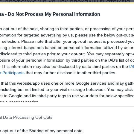
 προφανώς για να μην αποκαλύψει στοιχεία
ε» η γλώσσα του σώματός της. Το ζευγάρι, πο
ma -
Do Not Process My Personal Information
ένο από το 2007, κατέβηκε στη συνέχεια μαζί 
η
Μπριζίτ
να αρνείται το χέρι του συζύγου της.
to opt-out of the sale, sharing to third parties, or processing of your per
formation for targeted advertising by us, please use the below opt-out s
r selection. Please note that after your opt-out request is processed y
otage showing French President Emmanuel Macro
eing interest-based ads based on personal information utilized by us or
ped by his wife Brigitte as he prepared to step off a
disclosed to third parties prior to your opt-out. You may separately opt-
etnam goes viral, sparking mixed media reactions,
losure of your personal information by third parties on the IAB’s list of
ternet memes
pic.twitter.com/18C6XsN3dm
. This information may also be disclosed by us to third parties on the
IA
Participants
that may further disclose it to other third parties.
abah (@DailySabah)
May 26, 2025
 that this website/app uses one or more Google services and may gath
including but not limited to your visit or usage behaviour. You may click 
 to Google and its third-party tags to use your data for below specifi
ogle consent section.
l Data Processing Opt Outs
ιευόμασταν και είχαμε πειράγματα μεταξύ μα
 συχνά με τη γυναίκα μου και ένα βίντεο που
o opt-out of the Sharing of my personal data.