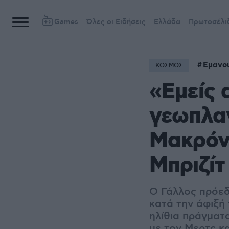
Games
Όλες οι Ειδήσεις
Ελλάδα
Πρωτοσέλι
Εμανο
ΚΟΣΜΟΣ
«Εμείς 
γεωπλαν
Μακρόν 
Μπριζίτ
Ο Γάλλος πρόεδρ
κατά την άφιξή 
ηλίθια πράγματ
με τον Μερτς κ