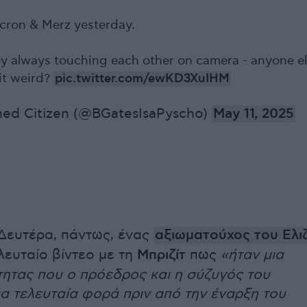
cron & Merz yesterday.
y always touching each other on camera - anyone e
bit weird?
pic.twitter.com/ewKD3XuIHM
ed Citizen (@BGatesIsaPyscho)
May 11, 2025
Δευτέρα, πάντως, ένας
αξιωματούχος του Ελι
ελευταίο βίντεο με τη
Μπριζίτ
πως
«ήταν μια
ότητας που ο πρόεδρος και η σύζυγός του
α τελευταία φορά πριν από την έναρξη του