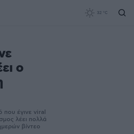
32
°C
νε
ει ο
η
που έγινε viral
όσμος λέει πολλά
ημερών βίντεο