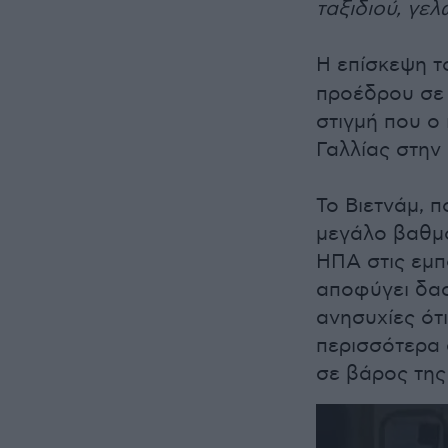
ταξιδιού, γελ
Η επίσκεψη 
προέδρου σε 
στιγμή που ο 
Γαλλίας στην
Το Βιετνάμ, π
μεγάλο βαθμό
ΗΠΑ στις εμπ
αποφύγει δα
ανησυχίες ότ
περισσότερα 
σε βάρος της