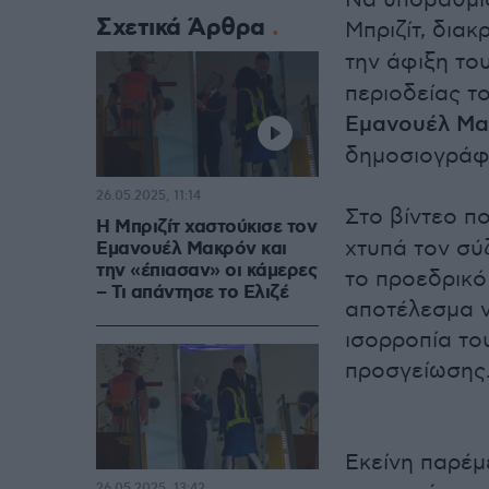
Να υποβαθμίσ
Σχετικά Άρθρα
Μπριζίτ, διακ
την άφιξη το
περιοδείας τ
Εμανουέλ Μα
δημοσιογράφ
26.05.2025, 11:14
Στο βίντεο που
Η Μπριζίτ χαστούκισε τον
χτυπά τον σύ
Εμανουέλ Μακρόν και
την «έπιασαν» οι κάμερες
το προεδρικό
– Τι απάντησε το Ελιζέ
αποτέλεσμα ν
ισορροπία το
προσγείωσης
Εκείνη παρέμ
26.05.2025, 13:42