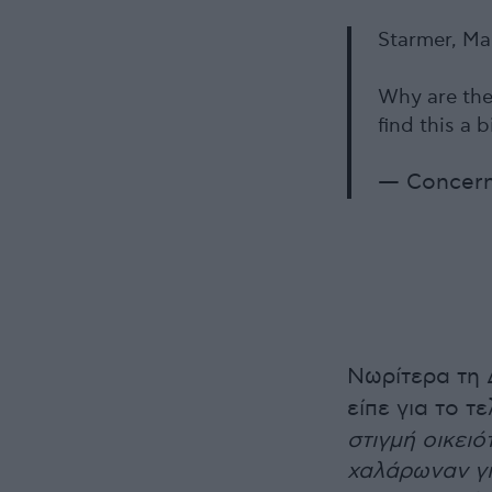
Starmer, Ma
Why are the
find this a 
— Concern
Νωρίτερα τη 
είπε για το τ
στιγμή οικει
χαλάρωναν γι