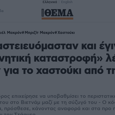
Ελληνικά
English
δα
υέλ Μακρόν
Μπριζίτ Μακρόν
Χαστούκι
αστειευόμασταν και έγι
ητική καταστροφή» λέ
για το χαστούκι από τ
ος επιχείρησε να υποβαθμίσει το περιστατικό 
του στο Βιετνάμ μαζί με τη σύζυγό του - Ο κ
α, πρόσθεσε, κάνοντας αναφορά και στα προ 
αι τον Στάρμερ