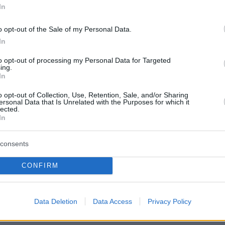
 έγινε μια γεωπλανητική καταστροφή»,
δήλω
In
ν ρωτήθηκε σχετικά.
«Στον κόσμο που ζούμε,
o opt-out of the Sale of my Personal Data.
ολύ χρόνο για χάσιμο συζητώντας τέτοια
In
θεσε. Μιλώντας στο γαλλικό τηλεοπτικό κανά
ακρόν αρνήθηκε οποιαδήποτε «οικογενειακή
to opt-out of processing my Personal Data for Targeted
ing.
σθέτοντας:
«Όλα αυτά είναι λίγο παράλογα. Ο
In
πολλά ηλίθια πράγματα. Όλοι πρέπει να
o opt-out of Collection, Use, Retention, Sale, and/or Sharing
ersonal Data that Is Unrelated with the Purposes for which it
lected.
In
σε ότι αυτή δεν ήταν η πρώτη φορά τις
consents
βδομάδες που το περιεχόμενο ενός βίντεο με
CONFIRM
 τον ίδιο είχε διαστρεβλωθεί από άτομα που
«τρελούς», αναφερόμενος στις σκηνές του ιδί
ριχ Μερτς
και τον
Κιρ Στάρμερ
σε τρένο προς 
Data Deletion
Data Access
Privacy Policy