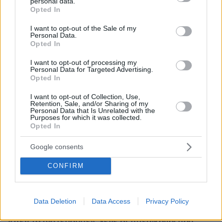
personal data.
grant or deny consent to Google and its third-party tags to
Opted In
use your data for below specified purposes in below Google
consent section.
I want to opt-out of the Sale of my
Personal Data.
Opted In
I want to opt-out of processing my
Personal Data for Targeted Advertising.
Opted In
I want to opt-out of Collection, Use,
Retention, Sale, and/or Sharing of my
Personal Data that Is Unrelated with the
Purposes for which it was collected.
Opted In
Google consents
CONFIRM
Data Deletion
Data Access
Privacy Policy
07.08.2026, 07:19