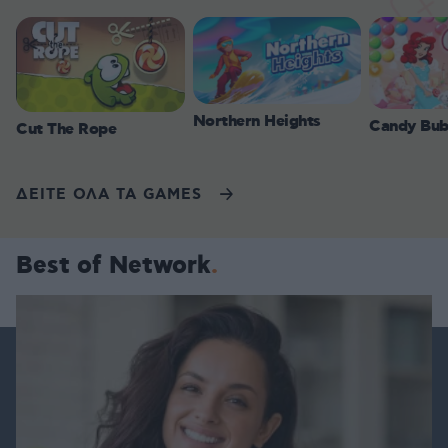
Northern Heights
Candy Bub
Cut The Rope
ΔΕΙΤΕ ΟΛΑ ΤΑ GAMES
Best of Network