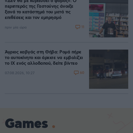
«Δεν θα με κυριεύσει ο φόβος»: Ο
περιπτεράς της Γαστούνης άνοιξε
ξανά το κατάστημά του μετά τις
επιθέσεις και τον εμπρησμό
11
πριν μία ώρα
Άγριος καβγάς στη Θήβα: Ρομά πήρε
το αυτοκίνητο και άρχισε να εμβολίζει
το ΙΧ ενός αλλοδαπού, δείτε βίντεο
60
07.08.2026, 10:27
Games