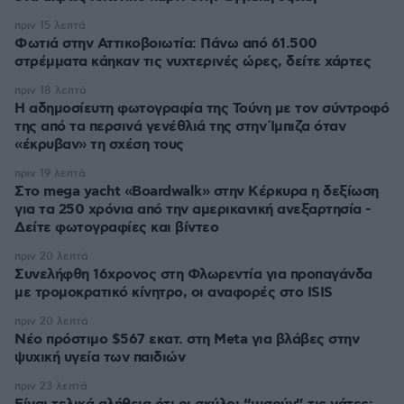
πριν 15 λεπτά
Φωτιά στην Αττικοβοιωτία: Πάνω από 61.500
στρέμματα κάηκαν τις νυχτερινές ώρες, δείτε χάρτες
πριν 18 λεπτά
Η αδημοσίευτη φωτογραφία της Τούνη με τον σύντροφό
της από τα περσινά γενέθλιά της στην Ίμπιζα όταν
«έκρυβαν» τη σχέση τους
πριν 19 λεπτά
Στο mega yacht «Boardwalk» στην Κέρκυρα η δεξίωση
για τα 250 χρόνια από την αμερικανική ανεξαρτησία -
Δείτε φωτογραφίες και βίντεο
πριν 20 λεπτά
Συνελήφθη 16χρονος στη Φλωρεντία για προπαγάνδα
με τρομοκρατικό κίνητρο, οι αναφορές στο ISIS
πριν 20 λεπτά
Νέο πρόστιμο $567 εκατ. στη Meta για βλάβες στην
ψυχική υγεία των παιδιών
πριν 23 λεπτά