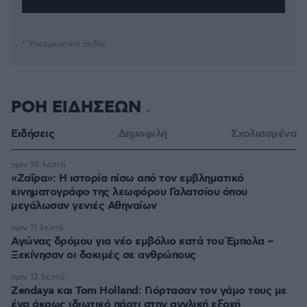
* Υποχρεωτικά πεδία
ΡΟΗ ΕΙΔΗΣΕΩΝ
Ειδήσεις
Δημοφιλή
Σχολιασμένα
πριν 10 λεπτά
«Ζαΐρα»: Η ιστορία πίσω από τον εμβληματικό
κινηματογράφο της λεωφόρου Γαλατσίου όπου
μεγάλωσαν γενιές Αθηναίων
πριν 11 λεπτά
Αγώνας δρόμου για νέο εμβόλιο κατά του Έμπολα –
Ξεκίνησαν οι δοκιμές σε ανθρώπους
πριν 12 λεπτά
Zendaya και Tom Holland: Γιόρτασαν τον γάμο τους με
ένα άκρως ιδιωτικό πάρτι στην αγγλική εξοχή