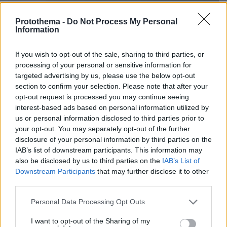
Protothema -
Do Not Process My Personal
Information
If you wish to opt-out of the sale, sharing to third parties, or
processing of your personal or sensitive information for
targeted advertising by us, please use the below opt-out
section to confirm your selection. Please note that after your
opt-out request is processed you may continue seeing
interest-based ads based on personal information utilized by
us or personal information disclosed to third parties prior to
your opt-out. You may separately opt-out of the further
disclosure of your personal information by third parties on the
Loaded
:
100.00%
IAB’s list of downstream participants. This information may
07.08.2026, 09:58
also be disclosed by us to third parties on the
IAB’s List of
Οικογενειακή τραγωδία στις Σέρρες, μητέρα και
Downstream Participants
that may further disclose it to other
γιος οι νεκροί από την μετωπική φορτηγού με ΙΧ -
third parties.
Βίντεο ντοκουμέντο από τη στιγμή της
σύγκρουσης
Please note that this website/app uses one or more Google
Personal Data Processing Opt Outs
services and may gather and store information including but
not limited to your visit or usage behaviour. You may click to
I want to opt-out of the Sharing of my