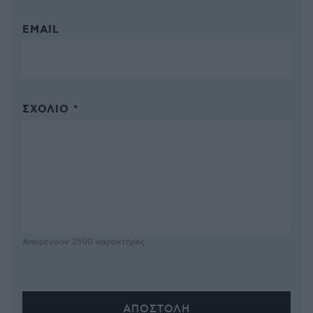
EMAIL
ΣΧΌΛΙΟ *
Απομένουν
2500
χαρακτήρες