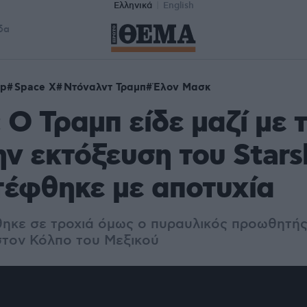
Ελληνικά
English
δα
ip
Space X
Ντόναλντ Τραμπ
Έλον Μασκ
 Ο Τραμπ είδε μαζί με 
ν εκτόξευση του Stars
στέφθηκε με αποτυχία
θηκε σε τροχιά όμως ο πυραυλικός προωθητής 
τον Κόλπο του Μεξικού