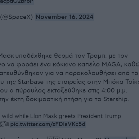
o/acpdO2brbP
 (@SpaceX)
November 16, 2024
Μασκ υποδέχθηκε θερμά τον Τραμπ, με τον
νο να φοράει ένα κόκκινο καπέλο MAGA, καθ
κατευθύνθηκαν για να παρακολουθήσει από το
υ της Starbase της εταιρείας στην Μπόκα Τσίκ
που ο πύραυλος εκτοξεύθηκε στις 4:00 μ.μ.
ην έκτη δοκιμαστική πτήση για το Starship.
wild while Elon Mask greets President Trump
🇸🚀
pic.twitter.com/zFDIaVKc5d