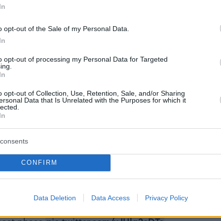
 στον Κόλπο του Μεξικού.
In
o opt-out of the Sale of my Personal Data.
In
initiates its landing burn and softly splashes down
to opt-out of processing my Personal Data for Targeted
ing.
 Mexico
pic.twitter.com/BZ3Az4GssC
In
 (@SpaceX)
November 19, 2024
o opt-out of Collection, Use, Retention, Sale, and/or Sharing
ersonal Data that Is Unrelated with the Purposes for which it
lected.
In
consents
αρέμεινε σε τροχιά για περίπου μια ώρα και στ
CONFIRM
σε στον Ινδικό Ωκεανό, στα ανοιχτά της βόρει
στραλίας.
Data Deletion
Data Access
Privacy Policy
Raptor engine burn is complete and Starship has