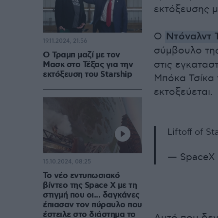
εκτόξευσης μ
Ο
Ντόναλντ 
19.11.2024, 21:56
σύμβουλο της
Ο Τραμπ μαζί με τον
στις εγκατασ
Μασκ στο Τέξας για την
εκτόξευση του Starship
Μπόκα Τσίκα 
εκτοξεύεται.
Liftoff of S
— SpaceX
15.10.2024, 08:25
Το νέο εντυπωσιακό
βίντεο της Space X με τη
στιγμή που οι... δαγκάνες
έπιασαν τον πύραυλο που
έστειλε στο διάστημα το