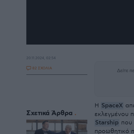
20.11.2024, 02:54
82 ΣΧΟΛΙΑ
Δείτε 
Η
SpaceX
απέ
Σχετικά Άρθρα
εκλεγμένου π
Starship
που 
προωθητικό 