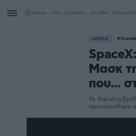
Games
Όλες οι Ειδήσεις
Ελλάδα
Πρωτοσέλι
Starsh
ΚΟΣΜΟΣ
SpaceX:
Μασκ τη
που... 
Το Starship βρέ
προσγειώθηκε σ