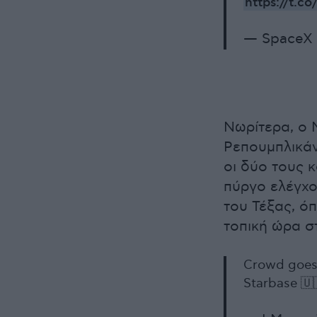
https://t.c
— SpaceX
Νωρίτερα, ο 
Ρεπουμπλικά
οι δύο τους 
πύργο ελέγχο
του Τέξας, ό
τοπική ώρα στ
Crowd goes 
Starbase 🇺