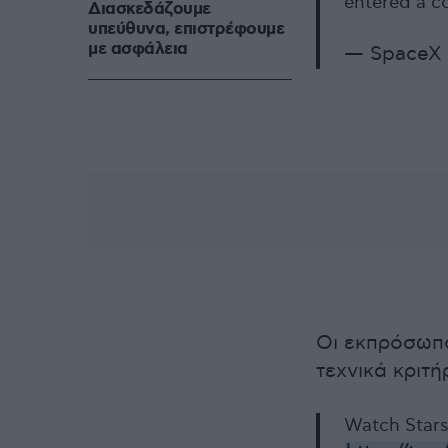
entered a c
Διασκεδάζουμε
υπεύθυνα, επιστρέφουμε
με ασφάλεια
— SpaceX
Οι εκπρόσωπο
τεχνικά κριτή
Watch Starsh