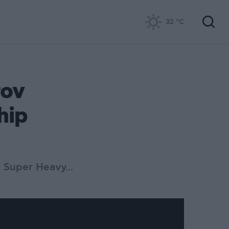
32
°C
τον
hip
Super Heavy...