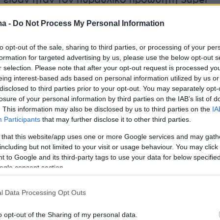
 είδαν ήταν τον πυραυλικό προωθητή Super
ο διαχωρισμό του από τον κεντρικό προωθητή
ma -
Do Not Process My Personal Information
να επιστρέφει στο σημείο της εκτόξευσης του,
 προσπάθεια προσεδάφισης με τη χρήση δύο
to opt-out of the sale, sharing to third parties, or processing of your per
ραχιόνων «chopstick» που είχαν προσαρμοστε
formation for targeted advertising by us, please use the below opt-out s
ης εκτόξευσης, οπως έγινε πριν από ένα μήνα.
r selection. Please note that after your opt-out request is processed y
eing interest-based ads based on personal information utilized by us or
disclosed to third parties prior to your opt-out. You may separately opt-
losure of your personal information by third parties on the IAB’s list of
rump loved today’s launch 🚀.
. This information may also be disclosed by us to third parties on the
IA
Participants
that may further disclose it to other third parties.
.com/axR5Pg0h2l
 that this website/app uses one or more Google services and may gath
den Mask (@maskedoccult)
November 19, 202
including but not limited to your visit or usage behaviour. You may click 
 to Google and its third-party tags to use your data for below specifi
ogle consent section.
l Data Processing Opt Outs
ο πυραυλικός προωθητής Super Heavy...
o opt-out of the Sharing of my personal data.