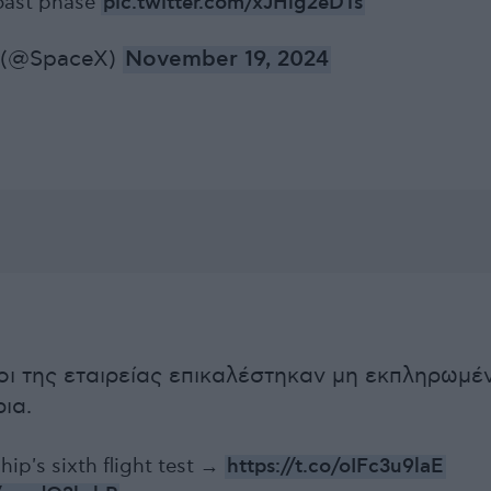
oast phase
pic.twitter.com/xJHlg2eDTs
 (@SpaceX)
November 19, 2024
ι της εταιρείας επικαλέστηκαν μη εκπληρωμέ
ρια.
ip's sixth flight test →
https://t.co/oIFc3u9laE