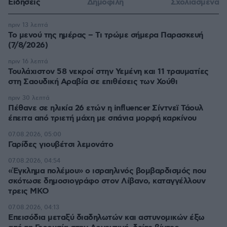
Ειδήσεις
Δημοφιλή
Σχολιασμένα
πριν 13 λεπτά
Το μενού της ημέρας – Τι τρώμε σήμερα Παρασκευή
(7/8/2026)
πριν 16 λεπτά
Τουλάχιστον 58 νεκροί στην Υεμένη και 11 τραυματίες
στη Σαουδική Αραβία σε επιθέσεις των Χούθι
πριν 30 λεπτά
Πέθανε σε ηλικία 26 ετών η influencer Σίντνεϊ Τάουλ
έπειτα από τριετή μάχη με σπάνια μορφή καρκίνου
07.08.2026, 05:00
Γαρίδες γιουβέτσι λεμονάτο
07.08.2026, 04:54
«Έγκλημα πολέμου» ο ισραηλινός βομβαρδισμός που
σκότωσε δημοσιογράφο στον Λίβανο, καταγγέλλουν
τρεις ΜΚΟ
07.08.2026, 04:13
Επεισόδια μεταξύ διαδηλωτών και αστυνομικών έξω