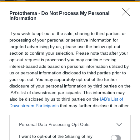
06.08.2026, 23:17
Protothema -
Do Not Process My Personal
Στη ΓΑΔΑ κρατείται η 46χρονη που κατηγορείται
Information
για την επίθεση στη Marfin, δείτε βίντεο και
φωτογραφίες
If you wish to opt-out of the sale, sharing to third parties, or
processing of your personal or sensitive information for
targeted advertising by us, please use the below opt-out
section to confirm your selection. Please note that after your
opt-out request is processed you may continue seeing
interest-based ads based on personal information utilized by
us or personal information disclosed to third parties prior to
your opt-out. You may separately opt-out of the further
disclosure of your personal information by third parties on the
IAB’s list of downstream participants. This information may
also be disclosed by us to third parties on the
IAB’s List of
Downstream Participants
that may further disclose it to other
third parties.
Please note that this website/app uses one or more Google
Personal Data Processing Opt Outs
services and may gather and store information including but
not limited to your visit or usage behaviour. You may click to
I want to opt-out of the Sharing of my