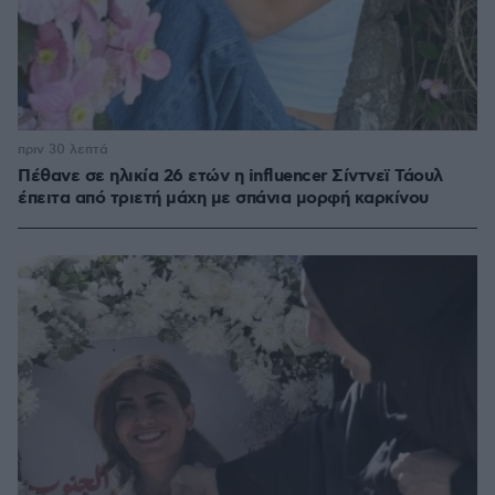
πριν 30 λεπτά
Πέθανε σε ηλικία 26 ετών η influencer Σίντνεϊ Τάουλ
έπειτα από τριετή μάχη με σπάνια μορφή καρκίνου