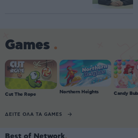
Games
Northern Heights
Candy Bub
Cut The Rope
ΔΕΙΤΕ ΟΛΑ ΤΑ GAMES
Best of Network