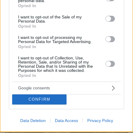
personal data.
grant or deny consent to Google and its third-party tags to
Opted In
use your data for below specified purposes in below Google
consent section.
I want to opt-out of the Sale of my
Personal Data.
Opted In
I want to opt-out of processing my
06.08.2026, 22:24
Personal Data for Targeted Advertising.
Χρίστος Κούγιας: Η προσωπική μου ζωή δεν
Opted In
μπορεί να είναι αντικείμενο φημών ή σεναρίων
I want to opt-out of Collection, Use,
που παρουσιάζονται ως πραγματικά γεγονότα
Retention, Sale, and/or Sharing of my
Personal Data that Is Unrelated with the
Purposes for which it was collected.
Opted In
Google consents
CONFIRM
Data Deletion
Data Access
Privacy Policy