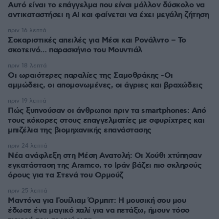
Αυτό είναι το επάγγελμα που είναι μάλλον δύσκολο να
αντικαταστήσει η AI και φαίνεται να έχει μεγάλη ζήτηση
πριν 16 λεπτά
Σοκαριστικές απειλές για Μέσι και Ρονάλντο – Το
σκοτεινό… παρασκήνιο του Μουντιάλ
πριν 18 λεπτά
Οι ωραιότερες παραλίες της Σαμοθράκης -Οι
αμμώδεις, οι απομονωμένες, οι άγριες και βραχώδεις
πριν 19 λεπτά
Πώς ξυπνούσαν οι άνθρωποι πριν τα smartphones: Από
τους κόκορες στους επαγγελματίες με σφυρίχτρες και
μπιζέλια της βιομηχανικής επανάστασης
πριν 24 λεπτά
Νέα ανάφλεξη στη Μέση Ανατολή: Οι Χούθι χτύπησαν
εγκατάσταση της Aramco, το Ιράν βάζει πιο σκληρούς
όρους για τα Στενά του Ορμούζ
πριν 25 λεπτά
Μαντόνα για Γουίλιαμ Όρμπιτ: Η μουσική σου μου
έδωσε ένα μαγικό χαλί για να πετάξω, ήμουν τόσο