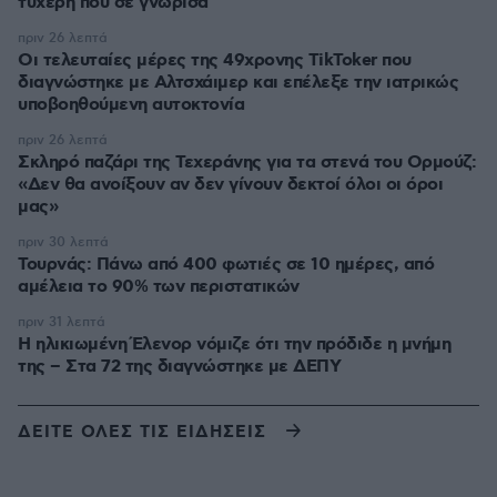
τυχερή που σε γνώρισα
πριν 26 λεπτά
Οι τελευταίες μέρες της 49χρονης TikToker που
διαγνώστηκε με Αλτσχάιμερ και επέλεξε την ιατρικώς
υποβοηθούμενη αυτοκτονία
πριν 26 λεπτά
Σκληρό παζάρι της Τεχεράνης για τα στενά του Ορμούζ:
«Δεν θα ανοίξουν αν δεν γίνουν δεκτοί όλοι οι όροι
μας»
πριν 30 λεπτά
Τουρνάς: Πάνω από 400 φωτιές σε 10 ημέρες, από
αμέλεια το 90% των περιστατικών
πριν 31 λεπτά
Η ηλικιωμένη Έλενορ νόμιζε ότι την πρόδιδε η μνήμη
της – Στα 72 της διαγνώστηκε με ΔΕΠΥ
ΔΕΙΤΕ ΟΛΕΣ ΤΙΣ ΕΙΔΗΣΕΙΣ