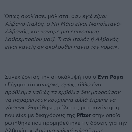
Όπως σχολίασε, μάλιστα, «
αν εγώ είμαι
Αλβανό-Ιταλός, ο Ντι Μάιο είναι Ναπολιτανό-
Αλβανός, και κάναμε μια επιχείρηση
λαθρεμπορίου μαζί. Τι σόι Ιταλός ή Αλβανός
είναι κανείς αν ακολουθεί πάντα τον νόμο;
».
Έντι Ράμα
Συνεχίζοντας την αποκάλυψή του ο
εξήγησε ότι «
υπήρχε, όμως, άλλο ένα
πρόβλημα καθώς τα εμβόλια δεν μπορούσαν
να παραμείνουν κρυμμένα αλλά έπρεπε να
γίνουν
». Θυμήθηκε, μάλιστα, μια συνάντηση
Pfizer
που είχε με δικηγόρους της
στην οποία
ρωτήθηκε πού προμηθεύτηκε τις δόσεις για την
Αλβανία. «"
Από μια φιλική χώρα" τους