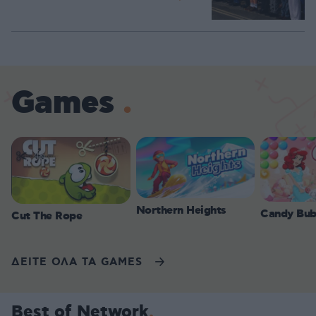
Games
Northern Heights
Candy Bub
Cut The Rope
ΔΕΙΤΕ ΟΛΑ ΤΑ GAMES
Best of Network