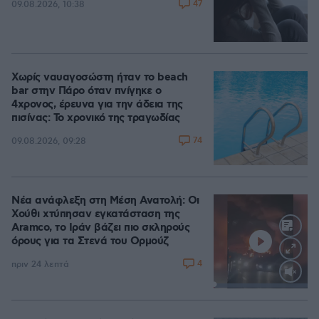
47
09.08.2026, 10:38
Χωρίς ναυαγοσώστη ήταν το beach
bar στην Πάρο όταν πνίγηκε ο
4χρονος, έρευνα για την άδεια της
πισίνας: Το χρονικό της τραγωδίας
74
09.08.2026, 09:28
Νέα ανάφλεξη στη Μέση Ανατολή: Οι
Χούθι χτύπησαν εγκατάσταση της
Aramco, το Ιράν βάζει πιο σκληρούς
όρους για τα Στενά του Ορμούζ
4
πριν 24 λεπτά
Loaded
:
100.00%