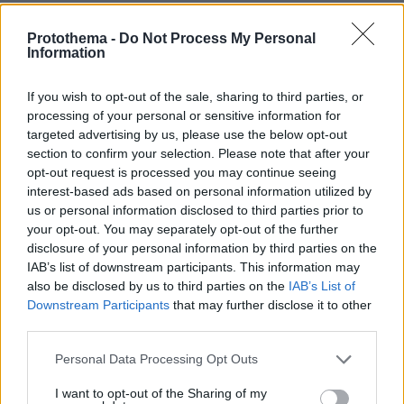
ΤΑ ΠΙΟ ΔΗΜΟΦΙΛΗ
Protothema -
Do Not Process My Personal
Information
If you wish to opt-out of the sale, sharing to third parties, or
processing of your personal or sensitive information for
targeted advertising by us, please use the below opt-out
section to confirm your selection. Please note that after your
opt-out request is processed you may continue seeing
interest-based ads based on personal information utilized by
us or personal information disclosed to third parties prior to
your opt-out. You may separately opt-out of the further
disclosure of your personal information by third parties on the
IAB’s list of downstream participants. This information may
also be disclosed by us to third parties on the
IAB’s List of
Downstream Participants
that may further disclose it to other
third parties.
Please note that this website/app uses one or more Google
Personal Data Processing Opt Outs
services and may gather and store information including but
not limited to your visit or usage behaviour. You may click to
I want to opt-out of the Sharing of my