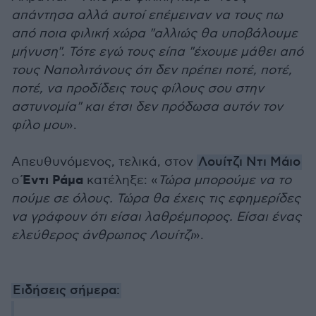
απάντησα αλλά αυτοί επέμειναν να τους πω
από ποια φιλική χώρα "αλλιώς θα υποβάλουμε
μήνυση". Τότε εγώ τους είπα "έχουμε μάθει από
τους Ναπολιτάνους ότι δεν πρέπει ποτέ, ποτέ,
ποτέ, να προδίδεις τους φίλους σου στην
αστυνομία" και έτσι δεν πρόδωσα αυτόν τον
φίλο μου
».
Απευθυνόμενος, τελικά, στον
Λουίτζι Ντι Μάιο
Έντι Ράμα
ο
κατέληξε: «
Τώρα μπορούμε να το
πούμε σε όλους. Τώρα θα έχεις τις εφημερίδες
να γράφουν ότι είσαι λαθρέμπορος. Είσαι ένας
ελεύθερος άνθρωπος Λουίτζι
».
Ειδήσεις σήμερα: