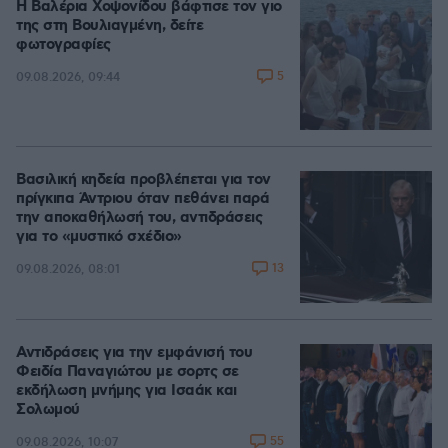
Η Βαλέρια Χοψονίδου βάφτισε τον γιο
της στη Βουλιαγμένη, δείτε
φωτογραφίες
5
09.08.2026, 09:44
Βασιλική κηδεία προβλέπεται για τον
πρίγκιπα Άντριου όταν πεθάνει παρά
την αποκαθήλωσή του, αντιδράσεις
για το «μυστικό σχέδιο»
13
09.08.2026, 08:01
Αντιδράσεις για την εμφάνισή του
Φειδία Παναγιώτου με σορτς σε
εκδήλωση μνήμης για Ισαάκ και
Σολωμού
55
09.08.2026, 10:07