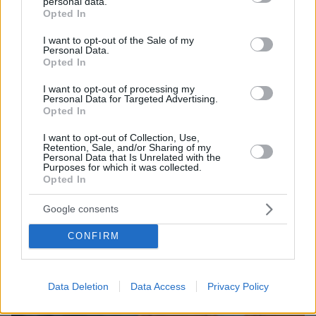
personal data.
grant or deny consent to Google and its third-party tags to
Opted In
use your data for below specified purposes in below Google
09.08.2026, 10:51
consent section.
I want to opt-out of the Sale of my
Ασθενής ξυλοκόπησε νοσηλεύτρια στα Επείγοντα
Personal Data.
Opted In
του Ερυθρού Σταυρού, την άρπαξε από τα μαλλιά
και τη χτύπησε σε πόρτες - Τι καταγγέλλει η
I want to opt-out of processing my
ΠΟΕΔΗΝ
Personal Data for Targeted Advertising.
Opted In
I want to opt-out of Collection, Use,
Retention, Sale, and/or Sharing of my
Personal Data that Is Unrelated with the
Purposes for which it was collected.
Opted In
Google consents
CONFIRM
Data Deletion
Data Access
Privacy Policy