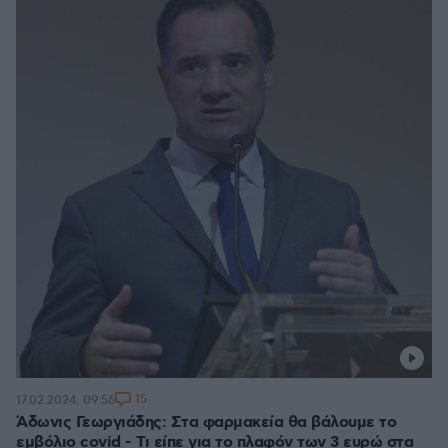
15
17.02.2024, 09:56
Άδωνις Γεωργιάδης: Στα φαρμακεία θα βάλουμε το
εμβόλιο covid - Τι είπε για το πλαφόν των 3 ευρώ στα