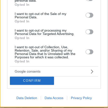
personal data.
grant or deny consent to Google and its third-party tags to
σημασίας για την αντιμετώπιση καταστάσεων
Opted In
use your data for below specified purposes in below Google
έκτακτης ανάγκης στον τομέα της δημόσιας υγείας
consent section.
I want to opt-out of the Sale of my
Personal Data.
Opted In
I want to opt-out of processing my
Personal Data for Targeted Advertising.
Opted In
I want to opt-out of Collection, Use,
Retention, Sale, and/or Sharing of my
Personal Data that Is Unrelated with the
Purposes for which it was collected.
Opted In
Google consents
CONFIRM
Data Deletion
Data Access
Privacy Policy