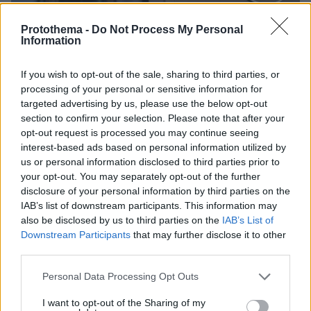
Protothema -
Do Not Process My Personal
Information
If you wish to opt-out of the sale, sharing to third parties, or
processing of your personal or sensitive information for
targeted advertising by us, please use the below opt-out
section to confirm your selection. Please note that after your
opt-out request is processed you may continue seeing
interest-based ads based on personal information utilized by
us or personal information disclosed to third parties prior to
your opt-out. You may separately opt-out of the further
disclosure of your personal information by third parties on the
20.01.2022, 17:37
IAB’s list of downstream participants. This information may
«Πλατφόρμα παρακολούθησης ελλείψεων και
also be disclosed by us to third parties on the
IAB’s List of
υποστήριξη κλινικών δοκιμών για την ανάπτυξη
Downstream Participants
that may further disclose it to other
εμβολίων» προανήγγειλε ο ΕΜΑ
third parties.
Ο Ευρωπαϊκός Οργανισμός Φαρμάκων θα είναι, όπως
Please note that this website/app uses one or more Google
επισημαίνει, καλύτερα εξοπλισμένος για την
Personal Data Processing Opt Outs
services and may gather and store information including but
παρακολούθηση και τον μετριασμό των ελλείψεων
not limited to your visit or usage behaviour. You may click to
I want to opt-out of the Sharing of my
φαρμάκων και ιατροτεχνολογικών προϊόντων ζωτικής