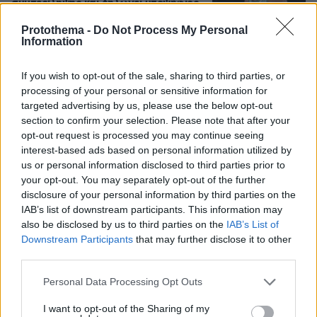
συμπερίληψης και δηλώνει υποψήφιος
να παίξει στο WNBA
Protothema -
Do Not Process My Personal
28
07.08.2026, 23:30
Information
If you wish to opt-out of the sale, sharing to third parties, or
Είδος υπό εξαφάνιση οι
processing of your personal or sensitive information for
υπερπολύτεκνοι στην Ελλάδα που
targeted advertising by us, please use the below opt-out
γερνάει: Τα... δύο ταψιά μεσημεριανό,
section to confirm your selection. Please note that after your
τα επιδόματα, η καθημερινότητά τους
opt-out request is processed you may continue seeing
573
07.08.2026, 15:59
interest-based ads based on personal information utilized by
us or personal information disclosed to third parties prior to
your opt-out. You may separately opt-out of the further
disclosure of your personal information by third parties on the
Νέες καταγγελίες στην Ελπίδα για τη
IAB’s list of downstream participants. This information may
Δημοκρατία: Γρατσία, Γαλανός,
also be disclosed by us to third parties on the
IAB’s List of
Καρυστιανού και αυλικοί το
Downstream Participants
that may further disclose it to other
μετέτρεψαν σε φοβικό αρχηγικό
third parties.
κόμμα
Please note that this website/app uses one or more Google
Personal Data Processing Opt Outs
104
07.08.2026, 19:33
services and may gather and store information including but
not limited to your visit or usage behaviour. You may click to
I want to opt-out of the Sharing of my