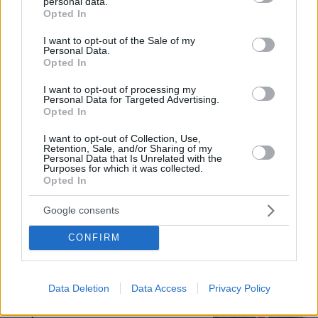
personal data.
grant or deny consent to Google and its third-party tags to
Η Λίλα Μπακλέση έφερε στον κόσμο
Opted In
use your data for below specified purposes in below Google
το πρώτο της παιδί, δείτε την
consent section.
ανάρτηση του συντρόφου της περί...
I want to opt-out of the Sale of my
Personal Data.
λαού και εξουσίας
Opted In
38
07.08.2026, 22:23
I want to opt-out of processing my
Personal Data for Targeted Advertising.
Opted In
«Πόλεμος» Σάντσεθ - Μελόνι λόγω
I want to opt-out of Collection, Use,
Retention, Sale, and/or Sharing of my
της Θέουτα: Η Ισπανία επιβάλλει και
Personal Data that Is Unrelated with the
αυτή ελέγχους στα σύνορα σε πτήσεις
Purposes for which it was collected.
και πλοία από Ιταλία
Opted In
40
07.08.2026, 23:19
Google consents
CONFIRM
Συνδικαλιστής που μιλούσε για
διάλυση του ΕΣΥ, ευχαρίστησε το
Μποδοσάκειο με επιστολή -
Data Deletion
Data Access
Privacy Policy
Γεωργιάδης: Το κατακρίνουν μέχρι να
το χρειαστούν οι ίδιοι