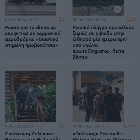
2
3
08.08.2026, 01:25
08.08.2026, 00:50
Ρωσία για το drone με
Ρωσικό πλήγμα προκάλεσε
εκρηκτικά σε γερμανικό
ζημιές σε γήπεδο στην
αεροδρόμιο: «Βιαστικά
Οδησσό μία ημέρα πριν
στημένη προβοκάτσια»
από αγώνα
πρωταθλήματος, δείτε
βίντεο
5
40
08.08.2026, 00:14
07.08.2026, 23:19
Συνάντηση Ζελένσκι-
«Πόλεμος» Σάντσεθ -
Βούτσιτς στο Βελιγράδι:
Μελόνι λόγω της Θέουτα: