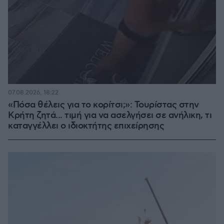
07.08.2026, 18:22
«Πόσα θέλεις για το κορίτσι;»: Τουρίστας στην
Κρήτη ζητά... τιμή για να ασελγήσει σε ανήλικη, τι
καταγγέλλει ο ιδιοκτήτης επιχείρησης