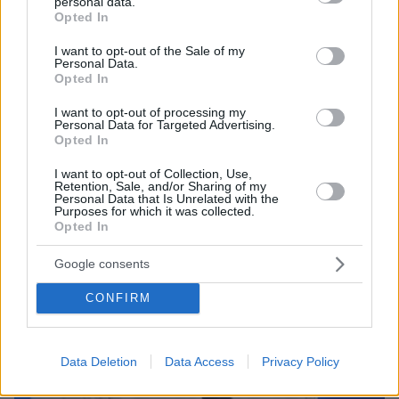
personal data.
grant or deny consent to Google and its third-party tags to
Γιαννακόπουλος για Ολυμπιακό: «Πριν 10 χρόνια
Opted In
use your data for below specified purposes in below Google
φώναζαν οφσάιντ, δεν ήξεραν ότι η μπάλα του
consent section.
μπάσκετ είναι πορτοκαλί» - Τι είπε για Αταμάν,
I want to opt-out of the Sale of my
Personal Data.
Ομπράντοβιτς και Αγγελόπουλους
Opted In
I want to opt-out of processing my
Personal Data for Targeted Advertising.
Opted In
I want to opt-out of Collection, Use,
Retention, Sale, and/or Sharing of my
Personal Data that Is Unrelated with the
Purposes for which it was collected.
Opted In
Google consents
CONFIRM
Data Deletion
Data Access
Privacy Policy