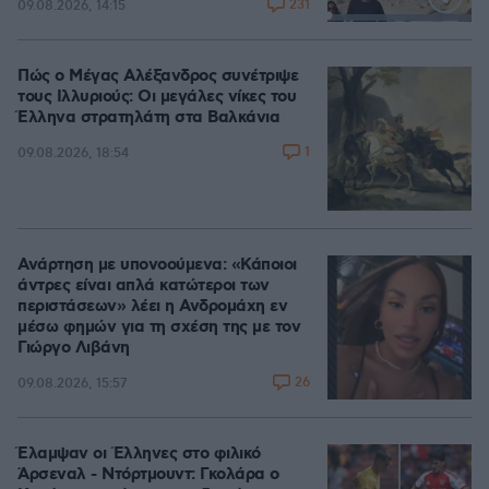
231
09.08.2026, 14:15
Loaded
:
100.00%
Πώς ο Μέγας Αλέξανδρος συνέτριψε
τους Ιλλυριούς: Οι μεγάλες νίκες του
Έλληνα στρατηλάτη στα Βαλκάνια
1
09.08.2026, 18:54
Ανάρτηση με υπονοούμενα: «Κάποιοι
άντρες είναι απλά κατώτεροι των
περιστάσεων» λέει η Ανδρομάχη εν
μέσω φημών για τη σχέση της με τον
Γιώργο Λιβάνη
26
09.08.2026, 15:57
Έλαμψαν οι Έλληνες στο φιλικό
Άρσεναλ - Ντόρτμουντ: Γκολάρα ο