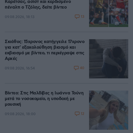
Καρέτσας, ασίστ και κερδισμένο
πέναλτι ο Τζόλης, δείτε βίντεο
13
09.08.2026, 18:13
Σκιάθος: 15χρονος κατήγγειλε 17χρονο
για κατ' εξακολούθηση βιασμό και
εκβιασμό με βίντεο, τι περιέγραψε στις
Αρχές
40
09.08.2026, 16:54
Βίντεο: Στις Μαλδίβες η Ιωάννα Τούνη
μετά το νοσοκομείο, η υποδοχή με
μουσική
12
09.08.2026, 18:00