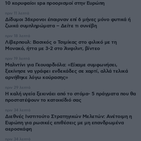
10 κορυφαίοι spa προορισμοί στην Ευρώπη
πριν 11 λεπτά
Δίδυμοι 36χρονοι έπαιρναν επί 6 μήνες μόνο φυτικά ή
ζωικά συμπληρώματα – Δείτε τι συνέβη
πριν 18 λεπτά
Λίβερπουλ: Βασικός ο Τσιμίκας στο φιλικό με τη
Μονακό, ήττα με 3-2 στο Άνφιλντ, βίντεο
πριν 19 λεπτά
Μαλντίνι για Γκουαρδιόλα: «Είχαμε συμφωνήσει,
ξεκίνησε να γράφει ενδεκάδες σε χαρτί, αλλά τελικά
αρνήθηκε λόγω κούρασης»
πριν 29 λεπτά
Η καλή υγεία ξεκινάει από το στόμα- 5 πράγματα που θα
προστατέψουν το κατοικίδιό σας
πριν 34 λεπτά
Διεθνές Ινστιτούτο Στρατηγικών Μελετών: Ανέτοιμη η
Ευρώπη για ρωσικές επιθέσεις με μη επανδρωμένα
αεροσκάφη
πριν 34 λεπτά