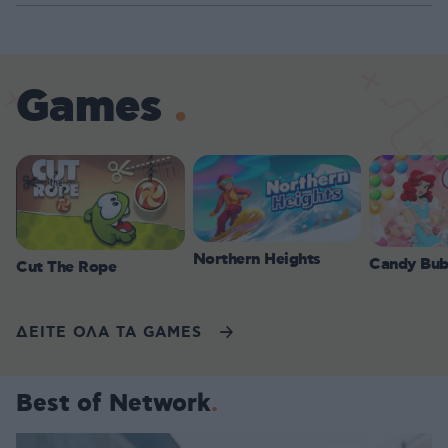
Games
Northern Heights
Candy Bub
Cut The Rope
ΔΕΙΤΕ ΟΛΑ ΤΑ GAMES
Best of Network