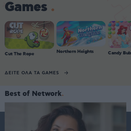
Games
Northern Heights
Candy Bub
Cut The Rope
ΔΕΙΤΕ ΟΛΑ ΤΑ GAMES
Best of Network