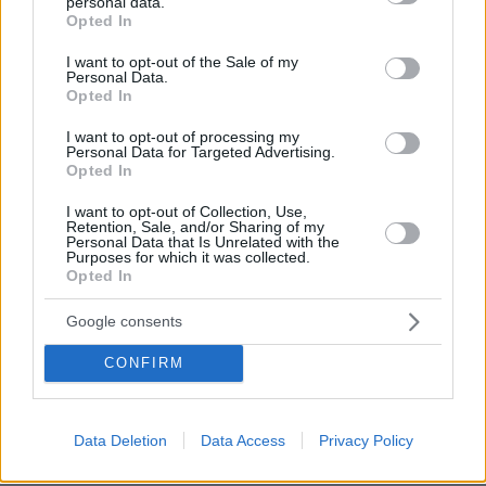
personal data.
grant or deny consent to Google and its third-party tags to
Opted In
use your data for below specified purposes in below Google
consent section.
I want to opt-out of the Sale of my
Personal Data.
Opted In
I want to opt-out of processing my
Personal Data for Targeted Advertising.
Opted In
I want to opt-out of Collection, Use,
Retention, Sale, and/or Sharing of my
Personal Data that Is Unrelated with the
Purposes for which it was collected.
Opted In
Google consents
CONFIRM
14.03.2021, 14:26
Επιτροπή Εμβολιασμών: Συνεχίζεται κανονικά η χορήγηση
του εμβολίου της AstraZeneca
Data Deletion
Data Access
Privacy Policy