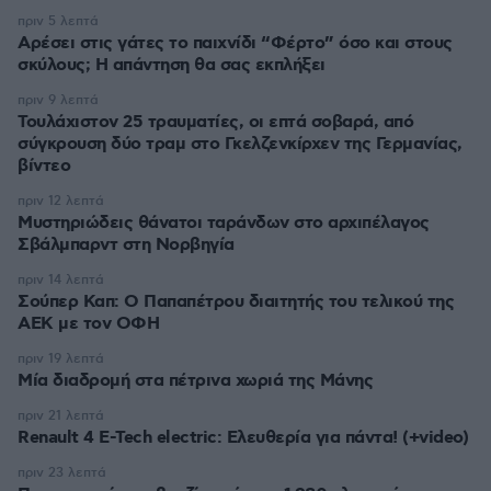
πριν 5 λεπτά
Αρέσει στις γάτες το παιχνίδι “Φέρτο” όσο και στους
σκύλους; Η απάντηση θα σας εκπλήξει
πριν 9 λεπτά
Τουλάχιστον 25 τραυματίες, οι επτά σοβαρά, από
σύγκρουση δύο τραμ στο Γκελζενκίρχεν της Γερμανίας,
βίντεο
πριν 12 λεπτά
Μυστηριώδεις θάνατοι ταράνδων στο αρχιπέλαγος
Σβάλμπαρντ στη Νορβηγία
πριν 14 λεπτά
Σούπερ Καπ: Ο Παπαπέτρου διαιτητής του τελικού της
ΑΕΚ με τον ΟΦΗ
πριν 19 λεπτά
Μία διαδρομή στα πέτρινα χωριά της Μάνης
πριν 21 λεπτά
Renault 4 E-Tech electric: Ελευθερία για πάντα! (+video)
πριν 23 λεπτά