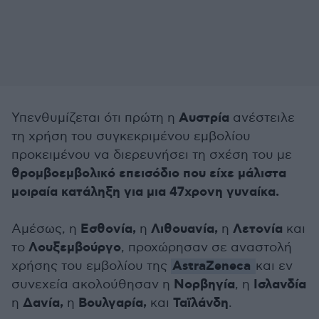
Αυστρία
Υπενθυμίζεται ότι πρώτη η
ανέστειλε
τη χρήση του συγκεκριμένου εμβολίου
προκειμένου να διερευνήσει τη σχέση του με
θρομβοεμβολικό επεισόδιο που είχε μάλιστα
μοιραία κατάληξη για μια 47χρονη γυναίκα.
Εσθονία,
Λιθουανία,
Λετονία
Αμέσως, η
η
η
και
Λουξεμβούργο
το
, προχώρησαν σε αναστολή
AstraZeneca
χρήσης του εμβολίου της
και εν
Νορβηγία
Ισλανδία
συνεχεία ακολούθησαν η
, η
Δανία,
Βουλγαρία,
Ταϊλάνδη
η
η
και
.