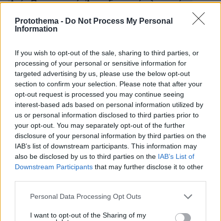
Αγία Παρασκευή: Άρπαξαν από ηλικιωμένη
κοσμήματα αξίας 1 εκατ. ευρώ
Protothema -
Do Not Process My Personal
Information
Βασιλακόπουλος: Να ανοίξουν οι μικρές
If you wish to opt-out of the sale, sharing to third parties, or
επιχειρήσεις
processing of your personal or sensitive information for
targeted advertising by us, please use the below opt-out
section to confirm your selection. Please note that after your
protothema.gr στο Google News
Ακολουθήστε το
opt-out request is processed you may continue seeing
και μάθετε πρώτοι όλες τις ειδήσεις
interest-based ads based on personal information utilized by
us or personal information disclosed to third parties prior to
Ειδήσεις
Δείτε όλες τις τελευταίες
από την Ελλάδα
your opt-out. You may separately opt-out of the further
και τον Κόσμο, τη στιγμή που συμβαίνουν, στο
disclosure of your personal information by third parties on the
Protothema.gr
IAB’s list of downstream participants. This information may
also be disclosed by us to third parties on the
IAB’s List of
Downstream Participants
that may further disclose it to other
Σχετικά Άρθρα
third parties.
Please note that this website/app uses one or more Google
Personal Data Processing Opt Outs
services and may gather and store information including but
not limited to your visit or usage behaviour. You may click to
I want to opt-out of the Sharing of my