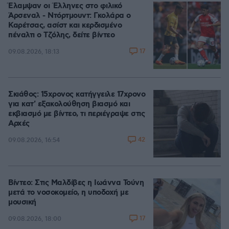
Έλαμψαν οι Έλληνες στο φιλικό
Άρσεναλ - Ντόρτμουντ: Γκολάρα ο
Καρέτσας, ασίστ και κερδισμένο
πέναλτι ο Τζόλης, δείτε βίντεο
17
09.08.2026, 18:13
Σκιάθος: 15χρονος κατήγγειλε 17χρονο
για κατ' εξακολούθηση βιασμό και
εκβιασμό με βίντεο, τι περιέγραψε στις
Αρχές
42
09.08.2026, 16:54
Βίντεο: Στις Μαλδίβες η Ιωάννα Τούνη
μετά το νοσοκομείο, η υποδοχή με
μουσική
17
09.08.2026, 18:00