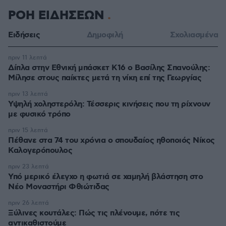
ΡΟΗ ΕΙΔΗΣΕΩΝ
Ειδήσεις
Δημοφιλή
Σχολιασμένα
πριν 11 λεπτά
Δίπλα στην Εθνική μπάσκετ Κ16 ο Βασίλης Σπανούλης:
Μίλησε στους παίκτες μετά τη νίκη επί της Γεωργίας
πριν 13 λεπτά
Υψηλή χοληστερόλη: Τέσσερις κινήσεις που τη ρίχνουν
με φυσικό τρόπο
πριν 15 λεπτά
Πέθανε στα 74 του χρόνια ο σπουδαίος ηθοποιός Νίκος
Καλογερόπουλος
πριν 23 λεπτά
Υπό μερικό έλεγχο η φωτιά σε χαμηλή βλάστηση στο
Νέο Μοναστήρι Φθιώτιδας
πριν 26 λεπτά
Ξύλινες κουτάλες: Πώς τις πλένουμε, πότε τις
αντικαθιστούμε