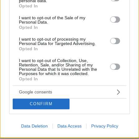
personal data.
grant or deny consent to Google and its third-party tags to
λουόμενους - Παρέμβαση Εισαγγελέα
Opted In
use your data for below specified purposes in below Google
243
09.08.2026, 14:15
consent section.
I want to opt-out of the Sale of my
Loaded
:
Personal Data.
100.00%
Opted In
Πώς ο Μέγας Αλέξανδρος συνέτριψε
I want to opt-out of processing my
τους Ιλλυριούς: Οι μεγάλες νίκες του
Personal Data for Targeted Advertising.
Έλληνα στρατηλάτη στα Βαλκάνια
Opted In
5
09.08.2026, 18:54
I want to opt-out of Collection, Use,
Retention, Sale, and/or Sharing of my
Personal Data that Is Unrelated with the
Purposes for which it was collected.
Opted In
Ανάρτηση με υπονοούμενα: «Κάποιοι
Google consents
άντρες είναι απλά κατώτεροι των
περιστάσεων» λέει η Ανδρομάχη εν
CONFIRM
μέσω φημών για τη σχέση της με τον
Γιώργο Λιβάνη
28
09.08.2026, 15:57
Data Deletion
Data Access
Privacy Policy