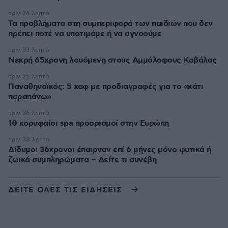
πριν 26 λεπτά
Τα προβλήματα στη συμπεριφορά των παιδιών που δεν
πρέπει ποτέ να υποτιμάμε ή να αγνοούμε
πριν 33 λεπτά
Νεκρή 65χρονη λουόμενη στους Αμμόλοφους Καβάλας
πριν 35 λεπτά
Παναθηναϊκός: 5 χαφ με προδιαγραφές για το «κάτι
παραπάνω»
πριν 36 λεπτά
10 κορυφαίοι spa προορισμοί στην Ευρώπη
πριν 38 λεπτά
Δίδυμοι 36χρονοι έπαιρναν επί 6 μήνες μόνο φυτικά ή
ζωικά συμπληρώματα – Δείτε τι συνέβη
ΔΕΙΤΕ ΟΛΕΣ ΤΙΣ ΕΙΔΗΣΕΙΣ