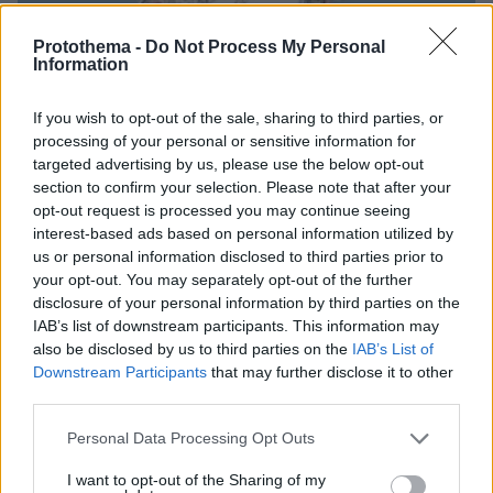
Protothema -
Do Not Process My Personal
Information
If you wish to opt-out of the sale, sharing to third parties, or
processing of your personal or sensitive information for
targeted advertising by us, please use the below opt-out
section to confirm your selection. Please note that after your
opt-out request is processed you may continue seeing
interest-based ads based on personal information utilized by
us or personal information disclosed to third parties prior to
your opt-out. You may separately opt-out of the further
09.08.2026, 17:36
disclosure of your personal information by third parties on the
Η Γαλλία μπήκε στο καλώδιο, η Τουρκία... στην
IAB’s list of downstream participants. This information may
πρίζα: Σπασμωδικές κινήσεις της Άγκυρας με
also be disclosed by us to third parties on the
IAB’s List of
παραβιάσεις και αδιαλλαξία στο Κυπριακό
Downstream Participants
that may further disclose it to other
third parties.
Η Πολιτική Αεροπορία διαπίστωσε
Please note that this website/app uses one or more Google
Personal Data Processing Opt Outs
κενό στον νόμο όταν ένας... απίθανος
services and may gather and store information including but
τύπος προσγείωσε το ελικόπτερό του
not limited to your visit or usage behaviour. You may click to
I want to opt-out of the Sharing of my
στο Σαρακήνικο με εκατοντάδες