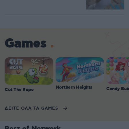
Games
Northern Heights
Candy Bub
Cut The Rope
ΔΕΙΤΕ ΟΛΑ ΤΑ GAMES