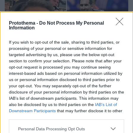
Protothema -
Do Not Process My Personal
Information
If you wish to opt-out of the sale, sharing to third parties, or
processing of your personal or sensitive information for
targeted advertising by us, please use the below opt-out
section to confirm your selection. Please note that after your
opt-out request is processed you may continue seeing
interest-based ads based on personal information utilized by
us or personal information disclosed to third parties prior to
your opt-out. You may separately opt-out of the further
disclosure of your personal information by third parties on the
IAB’s list of downstream participants. This information may
also be disclosed by us to third parties on the
IAB’s List of
Downstream Participants
that may further disclose it to other
third parties.
53
08.07.2026, 10:22
Please note that this website/app uses one or more Google
Βίντεο: O παθιασμένος Αργεντίνος σπίκερ που
Personal Data Processing Opt Outs