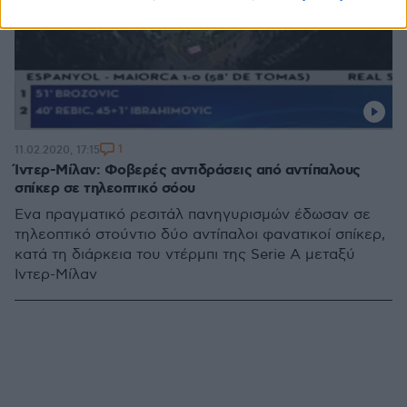
1
11.02.2020, 17:15
Ίντερ-Μίλαν: Φοβερές αντιδράσεις από αντίπαλους
σπίκερ σε τηλεοπτικό σόου
Ένα πραγματικό ρεσιτάλ πανηγυρισμών έδωσαν σε
τηλεοπτικό στούντιο δύο αντίπαλοι φανατικοί σπίκερ,
κατά τη διάρκεια του ντέρμπι της Serie A μεταξύ
Ίντερ-Μίλαν