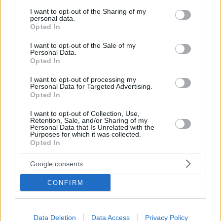
services and may gather and store information including but
τρελάθηκε με το γκολ ισοφάρισης του Μέσι κόντρα
not limited to your visit or usage behaviour. You may click to
I want to opt-out of the Sharing of my
στην Αίγυπτο, χτυπούσε το τραπέζι και έβριζε
personal data.
grant or deny consent to Google and its third-party tags to
Opted In
Ο 52χρονος εκφωνητής μετέφερε όλο το πάθος της
use your data for below specified purposes in below Google
μεγάλης ανατροπής της «αλμπισελέστε» με το βίντεο
consent section.
I want to opt-out of the Sale of my
να κάνει τον γύρο του διαδικτύου και να
Personal Data.
συγκεντρώνει εκατομμύρια προβολές
Opted In
I want to opt-out of processing my
Personal Data for Targeted Advertising.
Opted In
I want to opt-out of Collection, Use,
Retention, Sale, and/or Sharing of my
Personal Data that Is Unrelated with the
Purposes for which it was collected.
Opted In
Google consents
CONFIRM
Data Deletion
Data Access
Privacy Policy