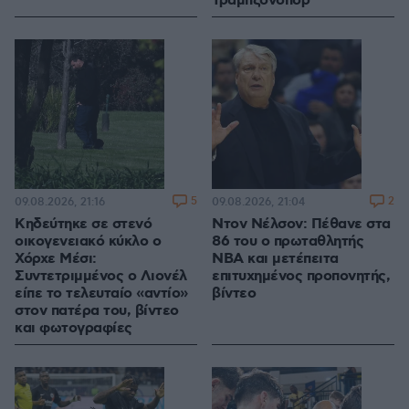
Τράμπζονσπορ
5
2
09.08.2026, 21:16
09.08.2026, 21:04
Κηδεύτηκε σε στενό
Ντον Νέλσον: Πέθανε στα
οικογενειακό κύκλο ο
86 του ο πρωταθλητής
Χόρχε Μέσι:
NBA και μετέπειτα
Συντετριμμένος ο Λιονέλ
επιτυχημένος προπονητής,
είπε το τελευταίο «αντίο»
βίντεο
στον πατέρα του, βίντεο
και φωτογραφίες