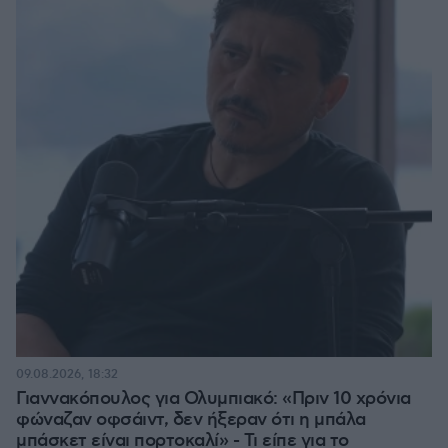
09.08.2026, 18:32
Γιαννακόπουλος για Ολυμπιακό: «Πριν 10 χρόνια
φώναζαν οφσάιντ, δεν ήξεραν ότι η μπάλα
μπάσκετ είναι πορτοκαλί» - Τι είπε για το