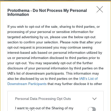
Protothema -
Do Not Process My Personal
Information
09.08.2026, 21:06
«Έφυγε ένα δευτερόλεπτο από την προσοχή μου,
If you wish to opt-out of the sale, sharing to third parties, or
ο ναυαγοσώστης είναι 68 ετών»: Η δραματική
processing of your personal or sensitive information for
περιγραφή του πατέρα για τον θάνατο του
targeted advertising by us, please use the below opt-out
4χρονου σε πισίνα της Πάρου
section to confirm your selection. Please note that after your
opt-out request is processed you may continue seeing
interest-based ads based on personal information utilized by
Πέθανε στα 74 του χρόνια ο
us or personal information disclosed to third parties prior to
σπουδαίος ηθοποιός Νίκος
your opt-out. You may separately opt-out of the further
Καλογερόπουλος
disclosure of your personal information by third parties on the
223
09.08.2026, 20:11
IAB’s list of downstream participants. This information may
also be disclosed by us to third parties on the
IAB’s List of
Downstream Participants
that may further disclose it to other
third parties.
Ντάνιελ Κίναχαν: Ο «βασιλιάς» του
Please note that this website/app uses one or more Google
Personal Data Processing Opt Outs
οργανωμένου εγκλήματος με την
services and may gather and store information including but
κρυφή ζωή στο Ντουμπάι επιστρέφει
not limited to your visit or usage behaviour. You may click to
I want to opt-out of the Sharing of my