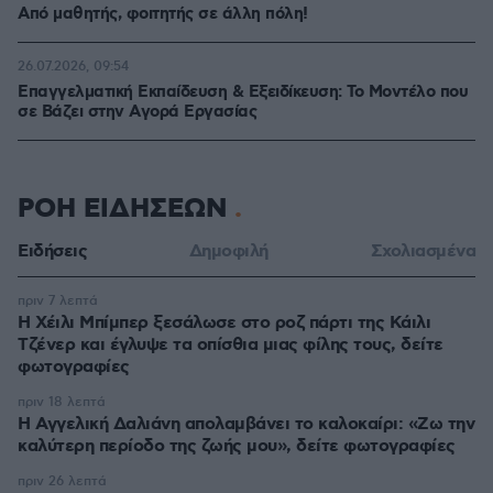
Από μαθητής, φοιτητής σε άλλη πόλη!
26.07.2026, 09:54
Επαγγελματική Εκπαίδευση & Εξειδίκευση: Το Mοντέλο που
σε Bάζει στην Aγορά Eργασίας
ΡΟΗ ΕΙΔΗΣΕΩΝ
Ειδήσεις
Δημοφιλή
Σχολιασμένα
πριν 7 λεπτά
Η Χέιλι Μπίμπερ ξεσάλωσε στο ροζ πάρτι της Κάιλι
Τζένερ και έγλυψε τα οπίσθια μιας φίλης τους, δείτε
φωτογραφίες
πριν 18 λεπτά
Η Αγγελική Δαλιάνη απολαμβάνει το καλοκαίρι: «Ζω την
καλύτερη περίοδο της ζωής μου», δείτε φωτογραφίες
πριν 26 λεπτά