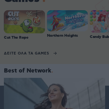
Northern Heights
Candy Bub
Cut The Rope
ΔΕΙΤΕ ΟΛΑ ΤΑ GAMES
Best of Network