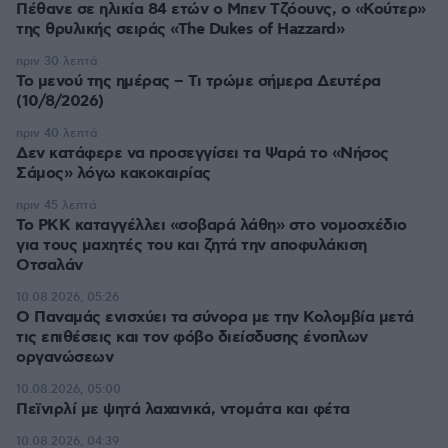
Πέθανε σε ηλικία 84 ετών ο Μπεν Τζόουνς, ο «Κούτερ»
της θρυλικής σειράς «The Dukes of Hazzard»
πριν 30 λεπτά
Το μενού της ημέρας – Τι τρώμε σήμερα Δευτέρα
(10/8/2026)
πριν 40 λεπτά
Δεν κατάφερε να προσεγγίσει τα Ψαρά το «Νήσος
Σάμος» λόγω κακοκαιρίας
πριν 45 λεπτά
Το PKK καταγγέλλει «σοβαρά λάθη» στο νομοσχέδιο
για τους μαχητές του και ζητά την αποφυλάκιση
Οτσαλάν
10.08.2026, 05:26
O Παναμάς ενισχύει τα σύνορα με την Κολομβία μετά
τις επιθέσεις και τον φόβο διείσδυσης ένοπλων
οργανώσεων
10.08.2026, 05:00
Πεϊνιρλί με ψητά λαχανικά, ντομάτα και φέτα
10.08.2026, 04:39