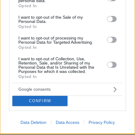
με χειροπέδες στην Ιρλανδία
personal data.
grant or deny consent to Google and its third-party tags to
Opted In
use your data for below specified purposes in below Google
4
09.08.2026, 22:15
consent section.
I want to opt-out of the Sale of my
Personal Data.
Opted In
Δήμας: Το ελικόπτερο είχε άδεια να
I want to opt-out of processing my
προσγειωθεί στο ελικοδρόμιο του
Personal Data for Targeted Advertising.
νησιού στις Αλυκές και όχι στο
Opted In
Σαρακήνικο
I want to opt-out of Collection, Use,
81
09.08.2026, 21:55
Retention, Sale, and/or Sharing of my
Personal Data that Is Unrelated with the
Purposes for which it was collected.
Loaded
:
100.00%
Opted In
Πώς ο Μέγας Αλέξανδρος συνέτριψε
Google consents
τους Ιλλυριούς: Οι μεγάλες νίκες του
Έλληνα στρατηλάτη στα Βαλκάνια
CONFIRM
91
09.08.2026, 18:54
Data Deletion
Data Access
Privacy Policy